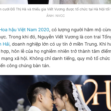
 cưới Đỗ Thị Hà và thiếu gia Viết Vương được tổ chức tại Hà Nội tối 
ẢNH: NVCC
Hoa hậu Việt Nam 2020
, có lượng người hâm mộ cùn
ực. Trong khi đó, Nguyễn Viết Vương là con trai Tổ
n Hải
, doanh nghiệp lớn có uy tín ở miền Trung. Khi h
t hợp, hôn lễ của họ nghiễm nhiên trở thành tâm điểm
 mạng xã hội. Không chỉ danh tiếng, quy mô tổ chứ
iến công chúng bàn tán.