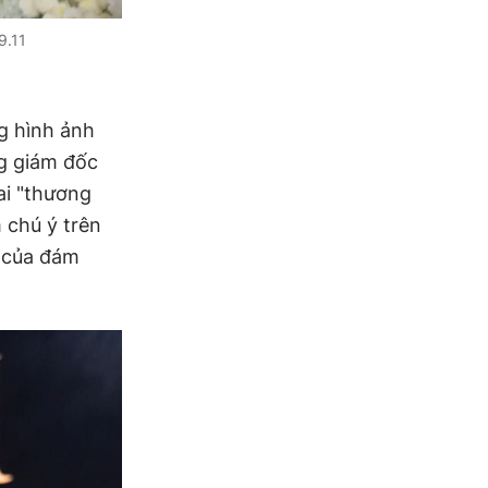
9.11
g hình ảnh
ng giám đốc
ai "thương
 chú ý trên
c của đám