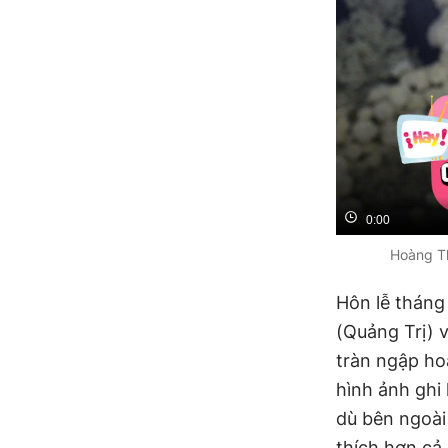
0:00
Hoàng Th
Hôn lễ tháng
(Quảng Trị) 
tràn ngập ho
hình ảnh ghi 
dù bên ngoài
thích hơn cả 