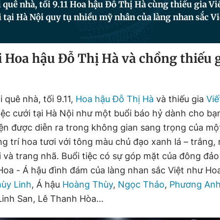
ại quê nhà, tối 9.11 Hoa hậu Đỗ Thị Hà cùng thiếu gia V
i tại Hà Nội quy tụ nhiều mỹ nhân của làng nhan sắc Vi
 Hoa hậu Đỗ Thị Hà và chồng thiếu g
i quê nhà, tối 9.11,
Hoa hậu Đỗ Thị Hà
và thiếu gia
Vi
tiệc cưới tại Hà Nội như một buổi báo hỷ dành cho bạ
iện được diễn ra trong không gian sang trọng của mộ
g trí hoa tươi với tông màu chủ đạo xanh lá – trắng,
ôi và trang nhã. Buổi tiệc có sự góp mặt của đông đả
 Hoa - Á hậu đình đám của làng nhan sắc Việt như H
ùy Linh
, Á hậu
Hoàng Thùy
,
Ngọc Thảo
,
Phương An
 Linh San, Lê Thanh Hòa…