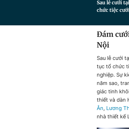
Sau lễ cưới t
chức tiệc cướ
Đám cưới
Nội
Sau lễ cưới tạ
tục tổ chức 
nghiệp. Sự k
năm sao, tran
giác tinh kh
thiết và dàn
Ân
,
Lương Th
nhà thiết kế