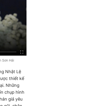
n Sơn Hải
ông Nhật Lệ
ược thiết kế
đại. Những
ến chụp hình
hán giả yêu
n gũi, chân