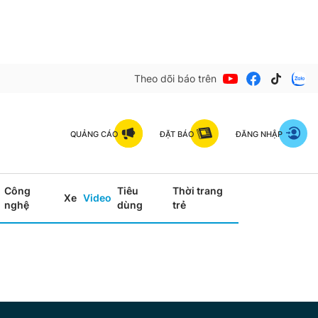
Theo dõi báo trên
QUẢNG CÁO
ĐẶT BÁO
ĐĂNG NHẬP
Công
Tiêu
Thời trang
Xe
Video
nghệ
dùng
trẻ