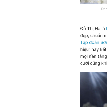
Đám
Đỗ Thị Hà là
đẹp, chuẩn m
Tập đoàn Sơ
hiệu" này kế
mọi nền tảng
cưới cũng kh