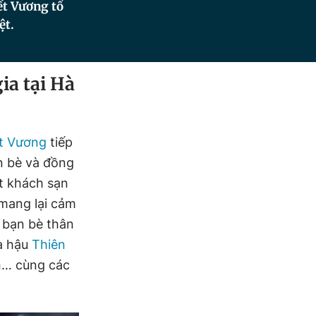
iết Vương tổ
ệt.
ia tại Hà
ết Vương
tiếp
n bè và đồng
t khách sạn
 mang lại cảm
o bạn bè thân
oa hậu
Thiên
h
… cùng các