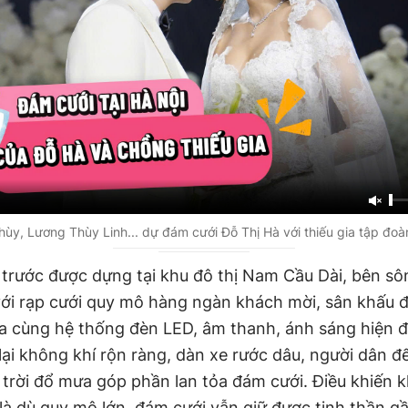
ùy, Lương Thùy Linh... dự đám cưới Đỗ Thị Hà với thiếu gia tập đoà
 trước được dựng tại khu đô thị Nam Cầu Dài, bên s
với rạp cưới quy mô hàng ngàn khách mời, sân khấu đ
a cùng hệ thống đèn LED, âm thanh, ánh sáng hiện 
lại không khí rộn ràng, dàn xe rước dâu, người dân đ
 trời đổ mưa góp phần lan tỏa đám cưới. Điều khiến k
là dù quy mô lớn, đám cưới vẫn giữ được tinh thần gầ