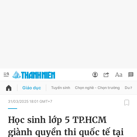
Giáo dục
Tuyển sinh
Chọn nghề - Chọn trường
Du học
QUẢNG CÁO
ĐẶT BÁO
31/03/2025 18:01 GMT+7
Thông tin tài khoản
Học sinh lớp 5 TP.HCM
Đổi mật khẩu
Chuyên mục
giành quyền thi quốc tế tại
Tin đã lưu