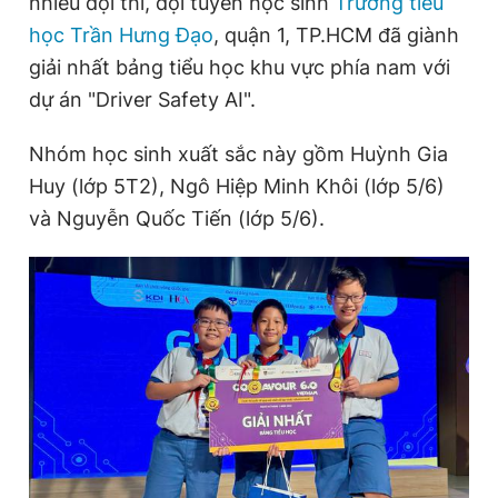
nhiều đội thi, đội tuyển học sinh
Trường tiểu
học Trần Hưng Đạo
, quận 1, TP.HCM đã giành
giải nhất bảng tiểu học khu vực phía nam với
Đọc Thanh Niên trên điện thoại
dự án "Driver Safety AI".
Nhóm học sinh xuất sắc này gồm Huỳnh Gia
Huy (lớp 5T2), Ngô Hiệp Minh Khôi (lớp 5/6)
Theo dõi báo trên
và Nguyễn Quốc Tiến (lớp 5/6).
Hotline
Liên hệ quảng cáo
0906 645 777
0908 780 404
Đặt báo
Quảng cáo
RSS
Tòa soạn
Chính sách bảo
Tổng biên tập: Nguyễn Ngọc Toàn
Phó tổng biên tập thường trực: Hải Thành
Phó tổng biên tập: Lâm Hiếu Dũng
Phó tổng biên tập: Trần Việt Hưng
Tổng thư ký tòa soạn: Đức Trung