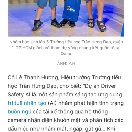
Giấy phép xuất bản số 110/GP - BTTTT cấp ngày 24.3.2020
© 2003-2026 Bản quyền thuộc về Báo Thanh Niên. Cấm sao
chép dưới mọi hình thức nếu không có sự chấp thuận bằng văn
bản. Phát triển bởi ePi Technologies, JSC.
Nhóm học sinh lớp 5 Trường tiểu học Trần Hưng Đạo, quận
1, TP.HCM giành vé tham dự vòng chung kết quốc tế tại
Qatar
ẢNH: P.H
Cô Lê Thanh Hương, Hiệu trưởng Trường tiểu
học Trần Hưng Đạo, cho biết: "Dự án Driver
Safety AI là một sản phẩm sáng tạo ứng dụng
trí tuệ nhân tạo
(AI) nhằm phát hiện tình trạng
buồn ngủ
của tài xế thông qua hệ thống
camera nhận diện khuôn mặt và phân tích các
dấu hiệu như nhắm mắt, ngáp, gật gù... Khi