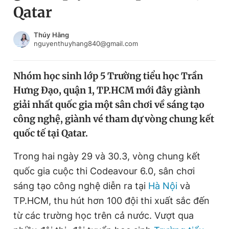
Qatar
Chuyên mục khác
Tin đã xem
Chào ngày mới
Tin 24h
Thúy Hằng
nguyenthuyhang840@gmail.com
Đăng xuất
Tin thị trường
Tin 360
Nhóm học sinh lớp 5 Trường tiểu học Trần
Hưng Đạo, quận 1, TP.HCM mới đây giành
Video
Magazine
giải nhất quốc gia một sân chơi về sáng tạo
công nghệ, giành vé tham dự vòng chung kết
quốc tế tại Qatar.
Sản phẩm khác
Tiện ích
Trong hai ngày 29 và 30.3, vòng chung kết
Bạn cần biết
quốc gia cuộc thi Codeavour 6.0, sân chơi
sáng tạo công nghệ diễn ra tại
Hà Nội
và
Thông tin tòa soạn
Liên hệ quảng cáo
TP.HCM, thu hút hơn 100 đội thi xuất sắc đến
từ các trường học trên cả nước. Vượt qua