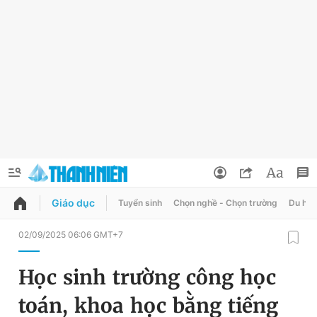
Giáo dục
Tuyển sinh
Chọn nghề - Chọn trường
Du học
QUẢNG CÁO
ĐẶT BÁO
02/09/2025 06:06 GMT+7
Thông tin tài khoản
Học sinh trường công học
Đổi mật khẩu
Chuyên mục
toán, khoa học bằng tiếng
Tin đã lưu