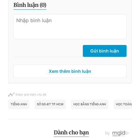
Bình luận (
0
)
Gửi bình luận
Xem thêm bình luận
Khám phá thêm chủ đề
TIẾNG ANH
SỞ GD-ĐT TP. HCM
HỌC BẰNG TIẾNG ANH
HỌC TOÁN, KHO