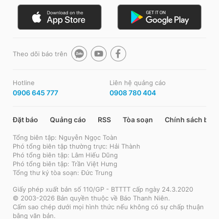
Theo dõi báo trên
Hotline
Liên hệ quảng cáo
0906 645 777
0908 780 404
Đặt báo
Quảng cáo
RSS
Tòa soạn
Chính sách bảo
Tổng biên tập: Nguyễn Ngọc Toàn
Phó tổng biên tập thường trực: Hải Thành
Phó tổng biên tập: Lâm Hiếu Dũng
Phó tổng biên tập: Trần Việt Hưng
Tổng thư ký tòa soạn: Đức Trung
Giấy phép xuất bản số 110/GP - BTTTT cấp ngày 24.3.2020
© 2003-2026 Bản quyền thuộc về Báo Thanh Niên.
Cấm sao chép dưới mọi hình thức nếu không có sự chấp thuận
bằng văn bản.