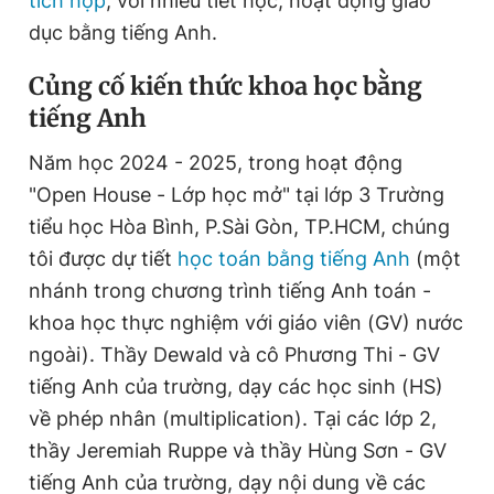
tích hợp
, với nhiều tiết học, hoạt động giáo
dục bằng tiếng Anh.
Đọc Thanh Niên trên điện thoại
C
ủng cố kiến thức khoa học bằng
tiếng
A
nh
Năm học 2024 - 2025, trong hoạt động
"Open House - Lớp học mở" tại lớp 3 Trường
Theo dõi báo trên
tiểu học Hòa Bình, P.Sài Gòn, TP.HCM, chúng
tôi được dự tiết
học toán bằng tiếng Anh
(một
Hotline
Liên hệ quảng cáo
nhánh trong chương trình tiếng Anh toán -
0906 645 777
0908 780 404
khoa học thực nghiệm với giáo viên (GV) nước
ngoài). Thầy Dewald và cô Phương Thi - GV
Đặt báo
Quảng cáo
RSS
Tòa soạn
Chính sách bảo
tiếng Anh của trường, dạy các học sinh (HS)
Tổng biên tập: Nguyễn Ngọc Toàn
về phép nhân (multiplication). Tại các lớp 2,
Phó tổng biên tập thường trực: Hải Thành
Phó tổng biên tập: Lâm Hiếu Dũng
thầy Jeremiah Ruppe và thầy Hùng Sơn - GV
Phó tổng biên tập: Trần Việt Hưng
Tổng thư ký tòa soạn: Đức Trung
tiếng Anh của trường, dạy nội dung về các