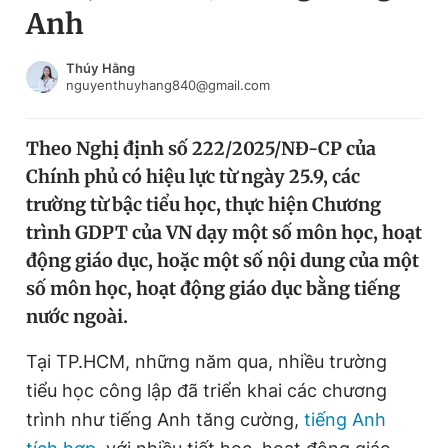
Anh
Chuyên mục khác
Tin đã xem
Chào ngày mới
Tin 24h
Thúy Hằng
nguyenthuyhang840@gmail.com
Đăng xuất
Tin thị trường
Tin 360
Theo Nghị định số 222/2025/NĐ-CP của
Chính phủ có hiệu lực từ ngày 25.9, các
Video
Magazine
trường từ bậc tiểu học, thực hiện Chương
trình GDPT của VN dạy một số môn học, hoạt
động giáo dục, hoặc một số nội dung của một
Sản phẩm khác
số môn học, hoạt động giáo dục bằng tiếng
Tiện ích
Bạn cần biết
nước ngoài.
Tại TP.HCM, những năm qua, nhiều trường
Thông tin tòa soạn
Liên hệ quảng cáo
tiểu học công lập đã triển khai các chương
trình như tiếng Anh tăng cường,
tiếng Anh