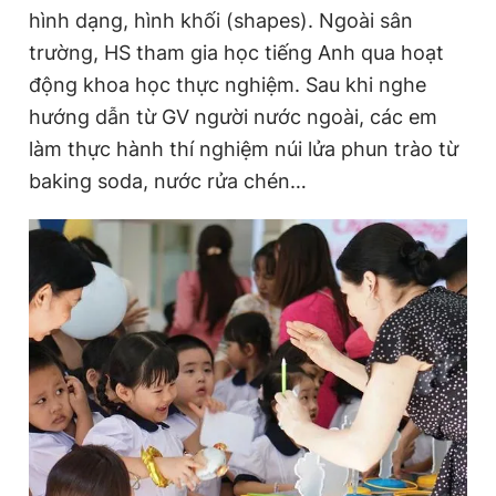
hình dạng, hình khối (shapes). Ngoài sân
Giấy phép xuất bản số 110/GP - BTTTT cấp ngày 24.3.2020
© 2003-2026 Bản quyền thuộc về Báo Thanh Niên. Cấm sao
trường, HS tham gia học tiếng Anh qua hoạt
chép dưới mọi hình thức nếu không có sự chấp thuận bằng văn
bản. Phát triển bởi ePi Technologies, JSC.
động khoa học thực nghiệm. Sau khi nghe
hướng dẫn từ GV người nước ngoài, các em
làm thực hành thí nghiệm núi lửa phun trào từ
baking soda, nước rửa chén…