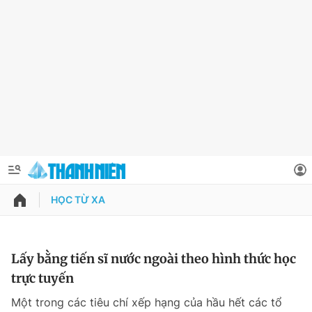
HỌC TỪ XA
QUẢNG CÁO
ĐẶT BÁO
Thông tin tài khoản
Lấy bằng tiến sĩ nước ngoài theo hình thức học
trực tuyến
Đổi mật khẩu
Chuyên mục
Một trong các tiêu chí xếp hạng của hầu hết các tổ
Tin đã lưu