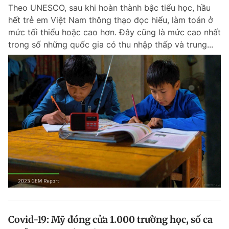
Theo UNESCO, sau khi hoàn thành bậc tiểu học, hầu
hết trẻ em Việt Nam thông thạo đọc hiểu, làm toán ở
mức tối thiểu hoặc cao hơn. Đây cũng là mức cao nhất
Đọc Thanh Niên trên điện thoại
trong số những quốc gia có thu nhập thấp và trung...
Theo dõi báo trên
Hotline
Liên hệ quảng cáo
0906 645 777
0908 780 404
Đặt báo
Quảng cáo
RSS
Tòa soạn
Chính sách bảo m
Tổng biên tập: Nguyễn Ngọc Toàn
Phó tổng biên tập thường trực: Hải Thành
Phó tổng biên tập: Lâm Hiếu Dũng
Phó tổng biên tập: Trần Việt Hưng
Covid-19: Mỹ đóng cửa 1.000 trường học, số ca
Tổng thư ký tòa soạn: Đức Trung