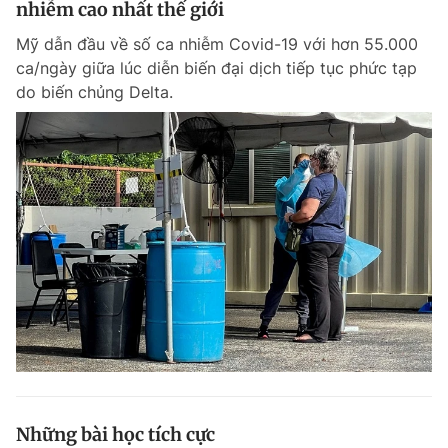
nhiễm cao nhất thế giới
Giấy phép xuất bản số 110/GP - BTTTT cấp ngày 24.3.2020
© 2003-2026 Bản quyền thuộc về Báo Thanh Niên. Cấm sao chép
Mỹ dẫn đầu về số ca nhiễm Covid-19 với hơn 55.000
dưới mọi hình thức nếu không có sự chấp thuận bằng văn bản.
ca/ngày giữa lúc diễn biến đại dịch tiếp tục phức tạp
Phát triển bởi ePi Technologies, JSC.
do biến chủng Delta.
Những bài học tích cực