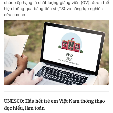
chức xếp hạng là chất lượng giảng viên (GV), được thể
Chuyên mục khác
hiện thông qua bằng tiến sĩ (TS) và năng lực nghiên
Tin đã xem
cứu của họ.
Chào ngày mới
Tin 24h
Đăng xuất
Tin thị trường
Tin 360
Video
Magazine
Sản phẩm khác
Tiện ích
Bạn cần biết
Thông tin tòa soạn
Liên hệ quảng cáo
UNESCO: Hầu hết trẻ em Việt Nam thông thạo
đọc hiểu, làm toán