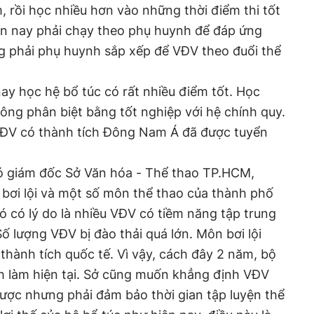
, rồi học nhiều hơn vào những thời điểm thi tốt
ện nay phải chạy theo phụ huynh để đáp ứng
g phải phụ huynh sắp xếp để VĐV theo đuổi thể
y học hệ bổ túc có rất nhiều điểm tốt. Học
hông phân biệt bằng tốt nghiệp với hệ chính quy.
VĐV có thành tích Đông Nam Á đã được tuyển
ó giám đốc Sở Văn hóa - Thể thao TP.HCM,
, bơi lội và một số môn thể thao của thành phố
ó có lý do là nhiều VĐV có tiềm năng tập trung
ố lượng VĐV bị đào thải quá lớn. Môn bơi lội
thành tích quốc tế. Vì vậy, cách đây 2 năm, bộ
ch làm hiện tại. Sở cũng muốn khẳng định VĐV
ược nhưng phải đảm bảo thời gian tập luyện thể