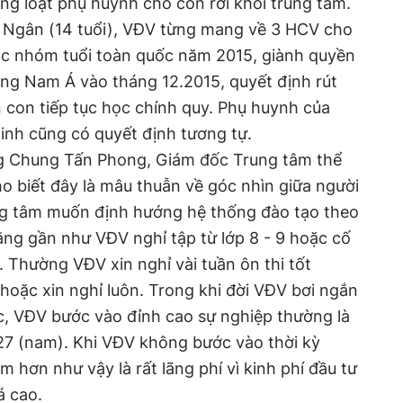
àng loạt phụ huynh cho con rời khỏi trung tâm.
 Ngân (14 tuổi), VĐV từng mang về 3 HCV cho
các nhóm tuổi toàn quốc năm 2015, giành quyền
Đông Nam Á vào tháng 12.2015, quyết định rút
 con tiếp tục học chính quy. Phụ huynh của
inh cũng có quyết định tương tự.
g Chung Tấn Phong, Giám đốc Trung tâm thể
ho biết đây là mâu thuẫn về góc nhìn giữa người
ng tâm muốn định hướng hệ thống đào tạo theo
ng gần như VĐV nghỉ tập từ lớp 8 - 9 hoặc cố
2. Thường VĐV xin nghỉ vài tuần ôn thi tốt
 hoặc xin nghỉ luôn. Trong khi đời VĐV bơi ngắn
, VĐV bước vào đỉnh cao sự nghiệp thường là
- 27 (nam). Khi VĐV không bước vào thời kỳ
 hơn như vậy là rất lãng phí vì kinh phí đầu tư
á cao.