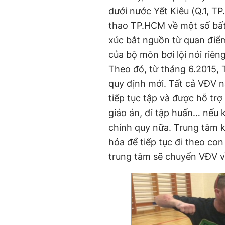
dưới nước Yết Kiêu (Q.1, T
thao TP.HCM về một số bất
xúc bắt nguồn từ quan điểm
của bộ môn bơi lội nói riê
Theo đó, từ tháng 6.2015, 
quy định mới. Tất cả VĐV na
tiếp tục tập và được hỗ trợ
giáo án, đi tập huấn… nếu
chính quy nữa. Trung tâm 
hóa để tiếp tục đi theo co
trung tâm sẽ chuyển VĐV v