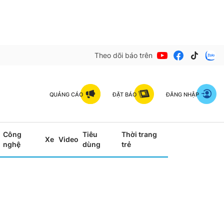
Theo dõi báo trên
QUẢNG CÁO
ĐẶT BÁO
ĐĂNG NHẬP
Công
Tiêu
Thời trang
Xe
Video
nghệ
dùng
trẻ