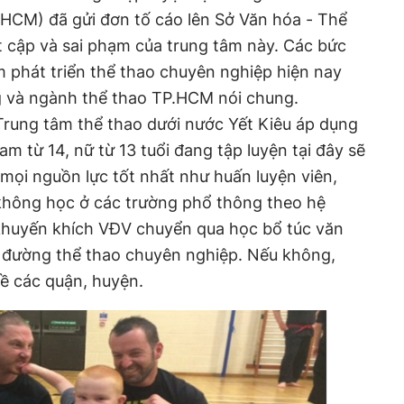
P.HCM) đã gửi đơn tố cáo lên Sở Văn hóa - Thể
 cập và sai phạm của trung tâm này. Các bức
 phát triển thể thao chuyên nghiệp hiện nay
ng và ngành thể thao TP.HCM nói chung.
Trung tâm thể thao dưới nước Yết Kiêu áp dụng
m từ 14, nữ từ 13 tuổi đang tập luyện tại đây sẽ
 mọi nguồn lực tốt nhất như huấn luyện viên,
 không học ở các trường phổ thông theo hệ
khuyến khích VĐV chuyển qua học bổ túc văn
n đường thể thao chuyên nghiệp. Nếu không,
ề các quận, huyện.