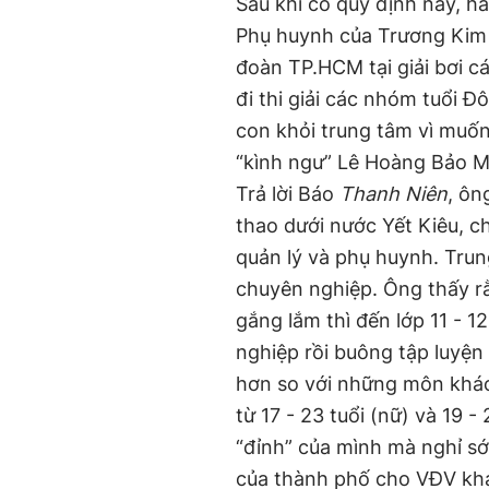
Sau khi có quy định này, h
Phụ huynh của Trương Kim
đoàn TP.HCM tại giải bơi 
đi thi giải các nhóm tuổi 
con khỏi trung tâm vì muốn
“kình ngư” Lê Hoàng Bảo M
Trả lời Báo
Thanh Niên
, ôn
thao dưới nước Yết Kiêu, c
quản lý và phụ huynh. Tru
chuyên nghiệp. Ông thấy rằ
gắng lắm thì đến lớp 11 - 1
nghiệp rồi buông tập luyện
hơn so với những môn khác
từ 17 - 23 tuổi (nữ) và 19 
“đỉnh” của mình mà nghỉ sớm
của thành phố cho VĐV kh