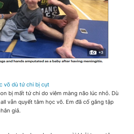
 võ dù tứ chi bị cụt
son bị mất tứ chi do viêm màng não lúc nhỏ. Dù
all vẫn quyết tâm học võ. Em đã cố gắng tập
hân giả.