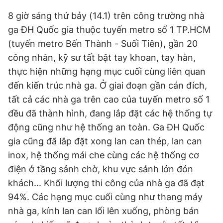
Giấy phép xuất bản số 110/GP - BTTTT cấp ngày 24.3.2020
8 giờ sáng thứ bảy (14.1) trên công trường nhà
© 2003-2026 Bản quyền thuộc về Báo Thanh Niên. Cấm sao
chép dưới mọi hình thức nếu không có sự chấp thuận bằng văn
ga ĐH Quốc gia thuộc tuyến metro số 1 TP.HCM
bản. Phát triển bởi ePi Technologies, JSC.
(tuyến metro Bến Thành - Suối Tiên), gần 20
công nhân, kỹ sư tất bật tay khoan, tay hàn,
thực hiện những hạng mục cuối cùng liên quan
đến kiến trúc nhà ga. Ở giai đoạn gần cán đích,
tất cả các nhà ga trên cao của tuyến metro số 1
đều đã thành hình, đang lắp đặt các hệ thống tự
động cũng như hệ thống an toàn. Ga ĐH Quốc
gia cũng đã lắp đặt xong lan can thép, lan can
inox, hệ thống mái che cùng các hệ thống cơ
điện ở tầng sảnh chờ, khu vực sảnh lớn đón
khách... Khối lượng thi công của nhà ga đã đạt
94%. Các hạng mục cuối cùng như thang máy
nhà ga, kính lan can lối lên xuống, phòng bán