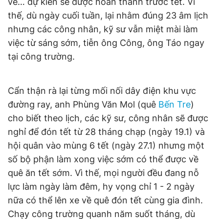
vé… dự kiến sẽ được hoàn thành trước tết. Vì
thế, dù ngày cuối tuần, lại nhằm đúng 23 âm lịch
nhưng các công nhân, kỹ sư vẫn miệt mài làm
việc từ sáng sớm, tiễn ông Công, ông Táo ngay
tại công trường.
Cẩn thận rà lại từng mối nối dây điện khu vực
đường ray, anh Phùng Văn Mol (quê
Bến Tre
)
cho biết theo lịch, các kỹ sư, công nhân sẽ được
nghỉ để đón tết từ 28 tháng chạp (ngày 19.1) và
hội quân vào mùng 6 tết (ngày 27.1) nhưng một
số bộ phận làm xong việc sớm có thể được về
quê ăn tết sớm. Vì thế, mọi người đều đang nỗ
lực làm ngày làm đêm, hy vọng chỉ 1 - 2 ngày
nữa có thể lên xe về quê đón tết cùng gia đình.
Chạy công trường quanh năm suốt tháng, dù