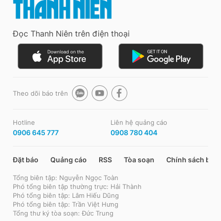
Đọc Thanh Niên trên điện thoại
Theo dõi báo trên
Hotline
Liên hệ quảng cáo
0906 645 777
0908 780 404
Đặt báo
Quảng cáo
RSS
Tòa soạn
Chính sách bảo
Tổng biên tập: Nguyễn Ngọc Toàn
Phó tổng biên tập thường trực: Hải Thành
Phó tổng biên tập: Lâm Hiếu Dũng
Phó tổng biên tập: Trần Việt Hưng
Tổng thư ký tòa soạn: Đức Trung