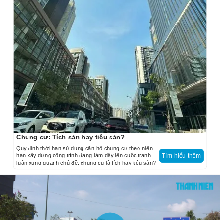
Chung cư: Tích sản hay tiêu sản?
Quy định thời hạn sử dụng căn hộ chung cư theo niên
hạn xây dựng công trình đang làm dấy lên cuộc tranh
Tìm hiểu thêm
luận xung quanh chủ đề, chung cư là tích hay tiêu sản?