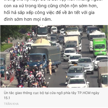
con xa xứ trong lòng cũng chộn rộn sớm hơn,
hối hả sắp xếp công việc để về ăn tết với gia
Đọc Thanh Niên trên điện thoại
đình sớm hơn mọi năm.
Theo dõi báo trên
Hotline
Liên hệ quảng cáo
0906 645 777
0908 780 404
Đặt báo
Quảng cáo
RSS
Tòa soạn
Chính sách bảo
Tổng biên tập: Nguyễn Ngọc Toàn
Phó tổng biên tập thường trực: Hải Thành
Ùn tắc giao thông cục bộ tại cửa ngõ phía tây TP.HCM ngày
Phó tổng biên tập: Lâm Hiếu Dũng
15.1
Phó tổng biên tập: Trần Việt Hưng
TRẦN KHA
Tổng thư ký tòa soạn: Đức Trung