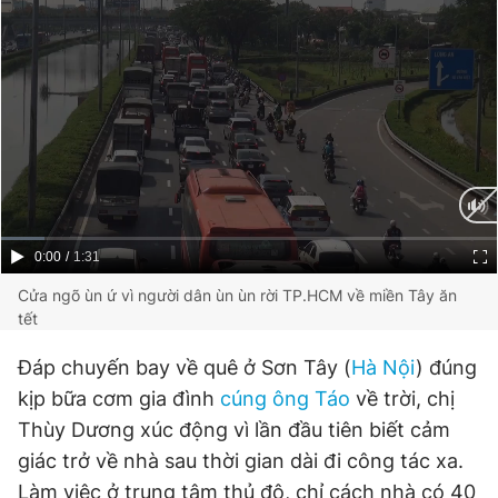
Current
0:00
/
Duration
1:31
Time
Cửa ngõ ùn ứ vì người dân ùn ùn rời TP.HCM về miền Tây ăn
tết
Đáp chuyến bay về quê ở Sơn Tây (
Hà Nội
) đúng
kịp bữa cơm gia đình
cúng ông Táo
về trời, chị
Thùy Dương xúc động vì lần đầu tiên biết cảm
giác trở về nhà sau thời gian dài đi công tác xa.
Làm việc ở trung tâm thủ đô, chỉ cách nhà có 40