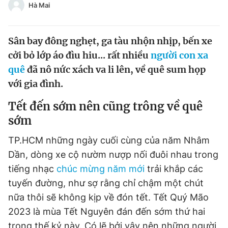
Hà Mai
Chuyên mục khác
Tin đã xem
Chào ngày mới
Tin 24h
Sân bay đông nghẹt, ga tàu nhộn nhịp, bến xe
Đăng xuất
cởi bỏ lớp áo đìu hiu... rất nhiều
người con xa
Tin thị trường
Tin 360
quê
đã nô nức xách va li lên, về quê sum họp
với gia đình.
Video
Magazine
Tết đến sớm nên cũng trông về quê
sớm
Sản phẩm khác
TP.HCM những ngày cuối cùng của năm Nhâm
Dần, dòng xe cộ nườm nượp nối đuôi nhau trong
Tiện ích
Bạn cần biết
tiếng nhạc
chúc mừng năm mới
trải khắp các
tuyến đường, như sợ rằng chỉ chậm một chút
Thông tin tòa soạn
Liên hệ quảng cáo
nữa thôi sẽ không kịp về đón tết. Tết Quý Mão
2023 là mùa Tết Nguyên đán đến sớm thứ hai
trong thế kỷ này. Có lẽ bởi vậy nên những người