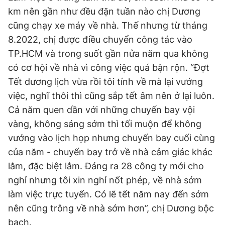
km nên gần như đều đặn tuần nào chị Dương
cũng chạy xe máy về nhà. Thế nhưng từ tháng
8.2022, chị được điều chuyển công tác vào
TP.HCM và trong suốt gần nửa năm qua không
có cơ hội về nhà vì công việc quá bận rộn. “Đợt
Tết dương lịch vừa rồi tôi tính về mà lại vướng
việc, nghĩ thôi thì cũng sắp tết âm nên ở lại luôn.
Cả năm quen dần với những chuyến bay vội
vàng, không sáng sớm thì tối muộn để không
vướng vào lịch họp nhưng chuyến bay cuối cùng
của năm - chuyến bay trở về nhà cảm giác khác
lắm, đặc biệt lắm. Đáng ra 28 công ty mới cho
nghỉ nhưng tôi xin nghỉ nốt phép, về nhà sớm
làm việc trực tuyến. Có lẽ tết năm nay đến sớm
nên cũng trông về nhà sớm hơn”, chị Dương bộc
bạch.