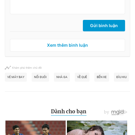
Gửi bình luận
Xem thêm bình luận
Khám phá thêm chủ đề
VÉ MÁY BAY
NỐI ĐUÔI
NHÀ GA
VỀ QUÊ
BẾN XE
ĐÌU HIU