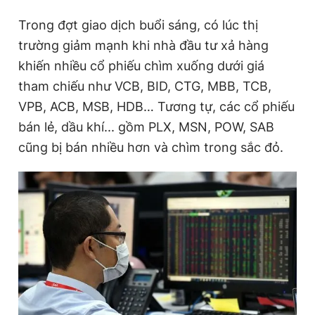
Trong đợt giao dịch buổi sáng, có lúc thị
trường giảm mạnh khi nhà đầu tư xả hàng
Đọc Thanh Niên trên điện thoại
khiến nhiều cổ phiếu chìm xuống dưới giá
tham chiếu như VCB, BID, CTG, MBB, TCB,
VPB, ACB, MSB, HDB… Tương tự, các cổ phiếu
bán lẻ, dầu khí... gồm PLX, MSN, POW, SAB
Theo dõi báo trên
cũng bị bán nhiều hơn và chìm trong sắc đỏ.
Hotline
Liên hệ quảng cáo
0906 645 777
0908 780 404
Đặt báo
Quảng cáo
RSS
Tòa soạn
Chính sách bảo
Tổng biên tập: Nguyễn Ngọc Toàn
Phó tổng biên tập thường trực: Hải Thành
Phó tổng biên tập: Lâm Hiếu Dũng
Phó tổng biên tập: Trần Việt Hưng
Tổng thư ký tòa soạn: Đức Trung