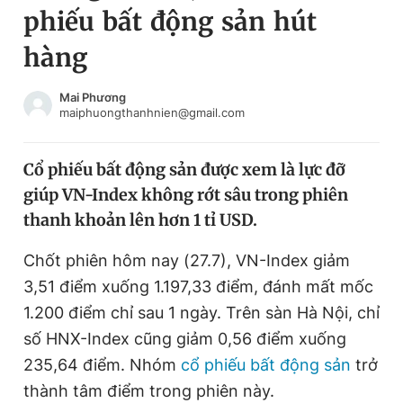
phiếu bất động sản hút
Chuyên mục khác
Tin đã xem
hàng
Chào ngày mới
Tin 24h
Đăng xuất
Mai Phương
maiphuongthanhnien@gmail.com
Tin thị trường
Tin 360
Cổ phiếu bất động sản được xem là lực đỡ
Video
Magazine
giúp VN-Index không rớt sâu trong phiên
thanh khoản lên hơn 1 tỉ USD.
Sản phẩm khác
Chốt phiên hôm nay (27.7), VN-Index giảm
Tiện ích
Bạn cần biết
3,51 điểm xuống 1.197,33 điểm, đánh mất mốc
1.200 điểm chỉ sau 1 ngày. Trên sàn Hà Nội, chỉ
Thông tin tòa soạn
Liên hệ quảng cáo
số HNX-Index cũng giảm 0,56 điểm xuống
235,64 điểm. Nhóm
cổ phiếu bất động sản
trở
thành tâm điểm trong phiên này.