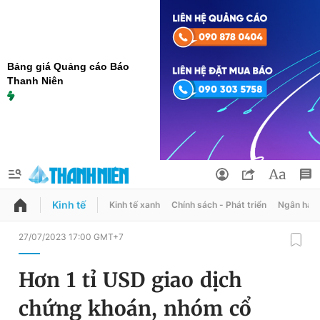
Bảng giá Quảng cáo Báo
Thanh Niên
Kinh tế
Kinh tế xanh
Chính sách - Phát triển
Ngân hàn
QUẢNG CÁO
ĐẶT BÁO
27/07/2023 17:00 GMT+7
Thông tin tài khoản
Hơn 1 tỉ USD giao dịch
Đổi mật khẩu
Chuyên mục
chứng khoán, nhóm cổ
Tin đã lưu