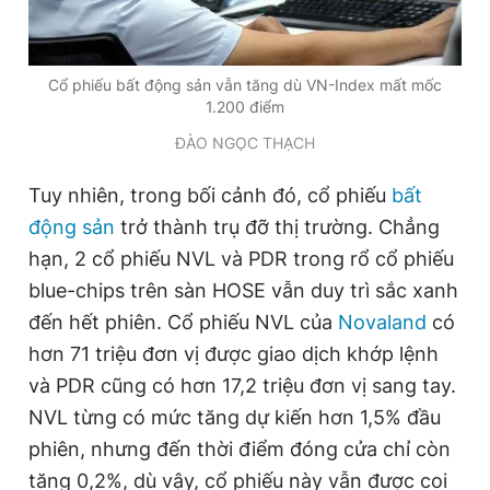
Giấy phép xuất bản số 110/GP - BTTTT cấp ngày 24.3.2020
© 2003-2026 Bản quyền thuộc về Báo Thanh Niên. Cấm sao
chép dưới mọi hình thức nếu không có sự chấp thuận bằng văn
bản. Phát triển bởi ePi Technologies, JSC.
Cổ phiếu bất động sản vẫn tăng dù VN-Index mất mốc
1.200 điểm
ĐÀO NGỌC THẠCH
Tuy nhiên, trong bối cảnh đó, cổ phiếu
bất
động sản
trở thành trụ đỡ thị trường. Chẳng
hạn, 2 cổ phiếu NVL và PDR trong rổ cổ phiếu
blue-chips trên sàn HOSE vẫn duy trì sắc xanh
đến hết phiên. Cổ phiếu NVL của
Novaland
có
hơn 71 triệu đơn vị được giao dịch khớp lệnh
và PDR cũng có hơn 17,2 triệu đơn vị sang tay.
NVL từng có mức tăng dự kiến hơn 1,5% đầu
phiên, nhưng đến thời điểm đóng cửa chỉ còn
tăng 0,2%, dù vậy, cổ phiếu này vẫn được coi