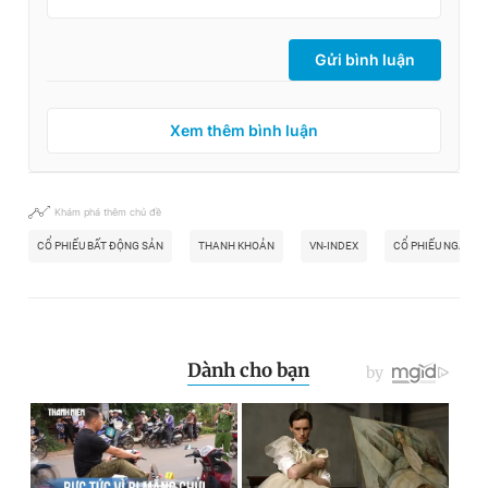
Gửi bình luận
Xem thêm bình luận
Khám phá thêm chủ đề
CỔ PHIẾU BẤT ĐỘNG SẢN
THANH KHOẢN
VN-INDEX
CỔ PHIẾU NGÂN H