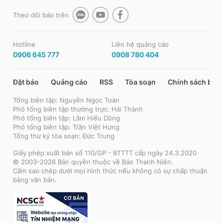
Theo dõi báo trên
Hotline
Liên hệ quảng cáo
0906 645 777
0908 780 404
Đặt báo
Quảng cáo
RSS
Tòa soạn
Chính sách bảo
Tổng biên tập: Nguyễn Ngọc Toàn
Phó tổng biên tập thường trực: Hải Thành
Phó tổng biên tập: Lâm Hiếu Dũng
Phó tổng biên tập: Trần Việt Hưng
Tổng thư ký tòa soạn: Đức Trung
Giấy phép xuất bản số 110/GP - BTTTT cấp ngày 24.3.2020
© 2003-2026 Bản quyền thuộc về Báo Thanh Niên.
Cấm sao chép dưới mọi hình thức nếu không có sự chấp thuận
bằng văn bản.