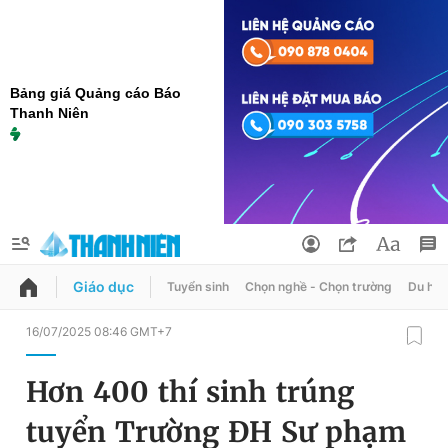
Bảng giá Quảng cáo Báo
Thanh Niên
Giáo dục
Tuyển sinh
Chọn nghề - Chọn trường
Du học
QUẢNG CÁO
ĐẶT BÁO
16/07/2025 08:46 GMT+7
Thông tin tài khoản
Hơn 400 thí sinh trúng
Đổi mật khẩu
Chuyên mục
tuyển Trường ĐH Sư phạm
Tin đã lưu