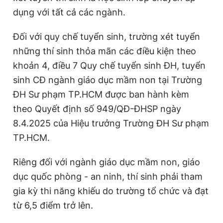
Giấy phép xuất bản số 110/GP - BTTTT cấp ngày 24.3.2020
dụng với tất cả các ngành.
© 2003-2026 Bản quyền thuộc về Báo Thanh Niên. Cấm sao
chép dưới mọi hình thức nếu không có sự chấp thuận bằng văn
Đối với quy chế tuyển sinh, trường xét tuyển
bản. Phát triển bởi ePi Technologies, JSC.
những thí sinh thỏa mãn các điều kiện theo
khoản 4, điều 7 Quy chế tuyển sinh ĐH, tuyển
sinh CĐ ngành giáo dục mầm non tại Trường
ĐH Sư phạm TP.HCM được ban hành kèm
theo Quyết định số 949/QĐ-ĐHSP ngày
8.4.2025 của Hiệu trưởng Trường ĐH Sư phạm
TP.HCM.
Riêng đối với ngành giáo dục mầm non, giáo
dục quốc phòng - an ninh, thí sinh phải tham
gia kỳ thi năng khiếu do trường tổ chức và đạt
từ 6,5 điểm trở lên.