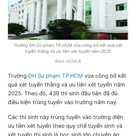
Đọc Thanh Niên trên điện thoại
Trường ĐH Sư phạm TP.HCM vừa công bố kết quả xét
tuyển thẳng và ưu tiên xét tuyển năm 2025
Theo dõi báo trên
ẢNH: HCMUE
Trường
ĐH Sư phạm TP.HCM
vừa công bố kết
Hotline
Liên hệ quảng cáo
0906 645 777
0908 780 404
quả xét tuyển thẳng và ưu tiên xét tuyển năm
2025. Theo đó, 439 thí sinh đầu tiên đã đủ
Đặt báo
Quảng cáo
RSS
Tòa soạn
Chính sách bảo
điều kiện trúng tuyển vào trường năm nay.
Tổng biên tập: Nguyễn Ngọc Toàn
Phó tổng biên tập thường trực: Hải Thành
Các thí sinh này trúng tuyển vào trường diện
Phó tổng biên tập: Lâm Hiếu Dũng
ưu tiên xét tuyển theo quy chế tuyển sinh và
Phó tổng biên tập: Trần Việt Hưng
Tổng thư ký tòa soạn: Đức Trung
xét tuyển thí sinh là học sinh lớp chuyên áp