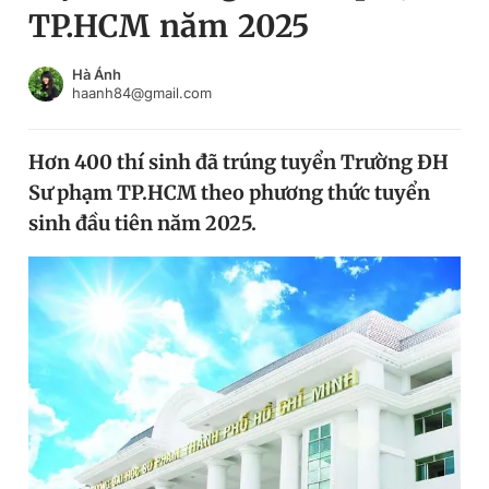
TP.HCM năm 2025
Chuyên mục khác
Tin đã xem
Chào ngày mới
Tin 24h
Hà Ánh
haanh84@gmail.com
Đăng xuất
Tin thị trường
Tin 360
Hơn 400 thí sinh đã trúng tuyển Trường ĐH
Sư phạm TP.HCM theo phương thức tuyển
Video
Magazine
sinh đầu tiên năm 2025.
Sản phẩm khác
Tiện ích
Bạn cần biết
Thông tin tòa soạn
Liên hệ quảng cáo