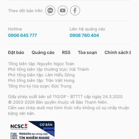
Theo dõi báo trên
Hotline
Liên hệ quảng cáo
0906 645 777
0908 780 404
Đặt báo
Quảng cáo
RSS
Tòa soạn
Chính sách bảo
Tổng biên tập: Nguyễn Ngọc Toàn
Phó tổng biên tập thường trực: Hải Thành
Phó tổng biên tập: Lâm Hiếu Dũng
Phó tổng biên tập: Trần Việt Hưng
Tổng thư ký tòa soạn: Đức Trung
Giấy phép xuất bản số 110/GP - BTTTT cấp ngày 24.3.2020
© 2003-2026 Bản quyền thuộc về Báo Thanh Niên.
Cấm sao chép dưới mọi hình thức nếu không có sự chấp thuận
bằng văn bản.