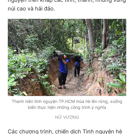
núi cao và hải đảo.
Đọc Thanh Niên trên điện thoại
Theo dõi báo trên
Hotline
Liên hệ quảng cáo
0906 645 777
0908 780 404
Đặt báo
Quảng cáo
RSS
Tòa soạn
Chính sách bảo
Thanh niên tình nguyện TP.HCM mùa hè lên rừng, xuống
biển thực hiện những công trình ý nghĩa
Tổng biên tập: Nguyễn Ngọc Toàn
Phó tổng biên tập thường trực: Hải Thành
NỮ VƯƠNG
Phó tổng biên tập: Lâm Hiếu Dũng
Phó tổng biên tập: Trần Việt Hưng
Tổng thư ký tòa soạn: Đức Trung
Các chương trình, chiến dịch Tình nguyện hè