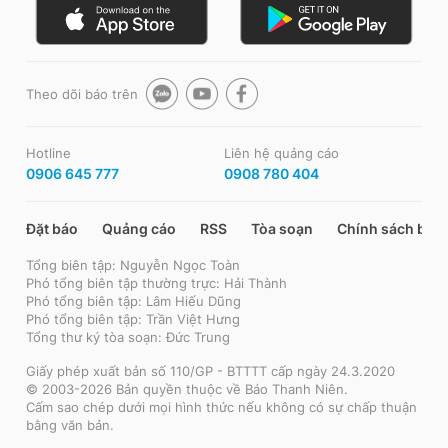
Theo dõi báo trên
Hotline
Liên hệ quảng cáo
0906 645 777
0908 780 404
Đặt báo
Quảng cáo
RSS
Tòa soạn
Chính sách bảo
Tổng biên tập: Nguyễn Ngọc Toàn
Phó tổng biên tập thường trực: Hải Thành
Phó tổng biên tập: Lâm Hiếu Dũng
Phó tổng biên tập: Trần Việt Hưng
Tổng thư ký tòa soạn: Đức Trung
Giấy phép xuất bản số 110/GP - BTTTT cấp ngày 24.3.2020
© 2003-2026 Bản quyền thuộc về Báo Thanh Niên.
Cấm sao chép dưới mọi hình thức nếu không có sự chấp thuận
bằng văn bản.