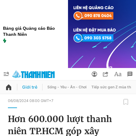
Bảng giá Quảng cáo Báo
Thanh Niên
Giới trẻ
Sống - Yêu - Ăn - Chơi
Tiếp sức gen Z mùa thi
QUẢNG CÁO
ĐẶT BÁO
06/08/2024 08:00 GMT+7
Thông tin tài khoản
Hơn 600.000 lượt thanh
Đổi mật khẩu
Chuyên mục
niên TP.HCM góp xây
Tin đã lưu