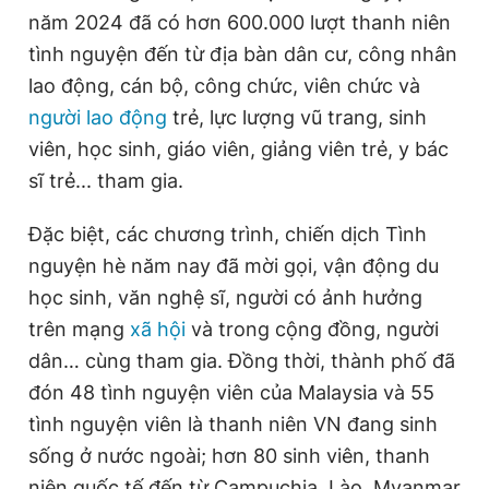
năm 2024 đã có hơn 600.000 lượt thanh niên
Giấy phép xuất bản số 110/GP - BTTTT cấp ngày 24.3.2020
© 2003-2026 Bản quyền thuộc về Báo Thanh Niên. Cấm sao
tình nguyện đến từ địa bàn dân cư, công nhân
chép dưới mọi hình thức nếu không có sự chấp thuận bằng văn
bản. Phát triển bởi ePi Technologies, JSC.
lao động, cán bộ, công chức, viên chức và
người lao động
trẻ, lực lượng vũ trang, sinh
viên, học sinh, giáo viên, giảng viên trẻ, y bác
sĩ trẻ... tham gia.
Đặc biệt, các chương trình, chiến dịch Tình
nguyện hè năm nay đã mời gọi, vận động du
học sinh, văn nghệ sĩ, người có ảnh hưởng
trên mạng
xã hội
và trong cộng đồng, người
dân… cùng tham gia. Đồng thời, thành phố đã
đón 48 tình nguyện viên của Malaysia và 55
tình nguyện viên là thanh niên VN đang sinh
sống ở nước ngoài; hơn 80 sinh viên, thanh
niên quốc tế đến từ Campuchia, Lào, Myanmar