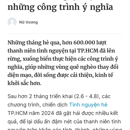
những công trình ý nghĩa
Chuyên mục khác
Tin đã xem
Chào ngày mới
Tin 24h
Nữ Vương
Đăng xuất
Tin thị trường
Tin 360
Những tháng hè qua, hơn 600.000 lượt
thanh niên tình nguyện tại TP.HCM đã lên
Video
Magazine
rừng, xuống biển thực hiện các công trình ý
nghĩa, giúp những vùng quê nghèo thay đổi
diện mạo, đời sống được cải thiện, kinh tế
Sản phẩm khác
khởi sắc hơn.
Tiện ích
Bạn cần biết
Sau hơn 2 tháng triển khai (2.6 - 4.8), các
chương trình, chiến dịch
Tình nguyện hè
Thông tin tòa soạn
Liên hệ quảng cáo
TP.HCM năm 2024 đã gặt hái được nhiều kết
quả, để lại dấu ấn đậm nét của thanh niên tình
nguyện trên khắp các tỉnh, thành, những vùng