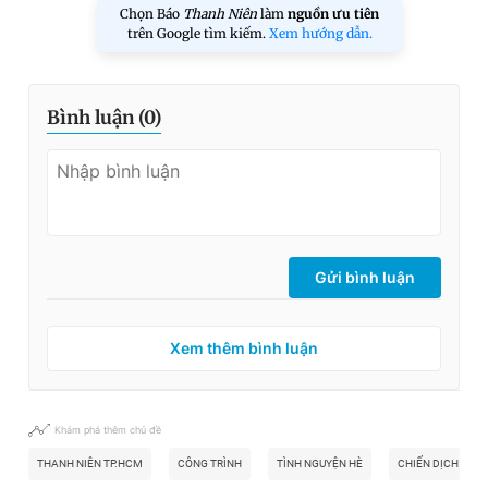
Chọn Báo
Thanh Niên
làm
nguồn ưu tiên
trên Google tìm kiếm.
Xem hướng dẫn.
Bình luận (
0
)
Gửi bình luận
Xem thêm bình luận
Khám phá thêm chủ đề
THANH NIÊN TP.HCM
CÔNG TRÌNH
TÌNH NGUYỆN HÈ
CHIẾN DỊCH THAN