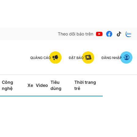
Theo dõi báo trên
QUẢNG CÁO
ĐẶT BÁO
ĐĂNG NHẬP
Công
Tiêu
Thời trang
Xe
Video
nghệ
dùng
trẻ