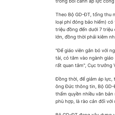
trong bối cảnh áp lực công
Theo Bộ GD-ĐT, tổng thu n
loại phí đóng bảo hiểm) có
triệu đồng đến dưới 7 triệu
lớn, đồng thời phải kiêm n
"Để giáo viên gắn bó với n
tài, có tâm vào ngành giáo 
rất quan tâm", Cục trưởng
Đồng thời, để giảm áp lực, 
ông Đức thông tin, Bộ GD-
thẩm quyền nhiều văn bản 
phù hợp, là rào cản đối với
Bộ GD-ĐT đang xây dựng và