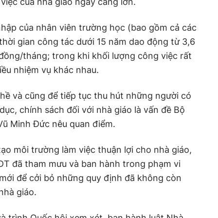
 việc của nhà giáo ngày càng lớn.
hập của nhân viên trường học (bao gồm cả các
 thời gian công tác dưới 15 năm dao động từ 3,6
 đồng/tháng; trong khi khối lượng công việc rất
hiều nhiệm vụ khác nhau.
ghề và cũng để tiếp tục thu hút những người có
dục, chính sách đối với nhà giáo là vấn đề Bộ
 Vũ Minh Đức nêu quan điểm.
tạo môi trường làm việc thuận lợi cho nhà giáo,
ĐT đã tham mưu và ban hành trong phạm vi
mới để cởi bỏ những quy định đã không còn
 nhà giáo.
 trình Quốc hội xem xét, ban hành luật Nhà