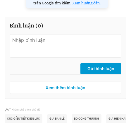
trên Google tìm kiếm.
Xem hướng dẫn.
Bình luận (
0
)
Gửi bình luận
Xem thêm bình luận
Khám phá thêm chủ đề
CỤC ĐIỀU TIẾT ĐIỆN LỰC
GIÁ BÁN LẺ
BỘ CÔNG THƯƠNG
GIÁ HIỆN HÀNH