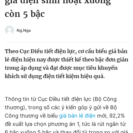
giá điện sinh hoạt xuống
Chuyên mục khác
còn 5 bậc
Tin đã xem
Chào ngày mới
Tin 24h
Đăng xuất
Ng.Nga
Tin thị trường
Tin 360
Theo Cục Điều tiết điện lực, cơ cấu biểu giá bán
Video
Magazine
lẻ điện hiện nay được thiết kế theo bậc đơn giản
trong áp dụng và đạt được mục tiêu khuyến
khích sử dụng điện tiết kiệm hiệu quả.
Sản phẩm khác
Tiện ích
Bạn cần biết
Thông tin từ Cục Điều tiết điện lực (Bộ Công
thương), trong số các ý kiến góp ý gửi về Bộ
Thông tin tòa soạn
Liên hệ quảng cáo
Công thương về biểu
giá bán lẻ điện
mới, 92,2%
đề xuất lựa chọn phương án 1, tức là rút ngắn từ
6 bậc xuống 5 bậc và thay đổi tỷ trọng so với giá