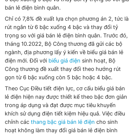
bán lẻ điện bình quân.
Chỉ có 7,8% đề xuất lựa chọn phương án 2, tức là
Đọc Thanh Niên trên điện thoại
rút ngắn từ 6 bậc xuống 4 bậc và thay đổi tỷ
trọng so với giá bán lẻ điện bình quân. Trước đó,
tháng 10.2022, Bộ Công thương đã gửi các bộ
ngành, địa phương lấy ý kiến về biểu giá bán lẻ
Theo dõi báo trên
điện mới. Đối với
biểu giá điện
sinh hoạt, Bộ
Công thương đề xuất thay đổi theo hướng rút
Hotline
Liên hệ quảng cáo
gọn từ 6 bậc xuống còn 5 bậc hoặc 4 bậc.
0906 645 777
0908 780 404
Theo Cục Điều tiết điện lực, cơ cấu biểu giá bán
lẻ điện hiện nay được thiết kế theo bậc đơn giản
Đặt báo
Quảng cáo
RSS
Tòa soạn
Chính sách bảo
trong áp dụng và đạt được mục tiêu khuyến
Tổng biên tập: Nguyễn Ngọc Toàn
khích sử dụng điện tiết kiệm hiệu quả. Việc điều
Phó tổng biên tập thường trực: Hải Thành
Phó tổng biên tập: Lâm Hiếu Dũng
chỉnh các
thang bậc giá bán lẻ điện
cho sinh
Phó tổng biên tập: Trần Việt Hưng
hoạt không làm thay đổi giá bán lẻ điện bình
Tổng thư ký tòa soạn: Đức Trung