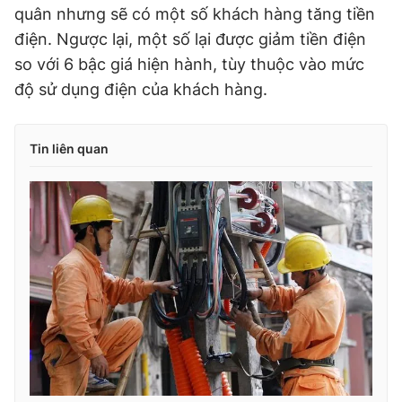
quân nhưng sẽ có một số khách hàng tăng tiền
Giấy phép xuất bản số 110/GP - BTTTT cấp ngày 24.3.2020
© 2003-2026 Bản quyền thuộc về Báo Thanh Niên. Cấm sao
điện. Ngược lại, một số lại được giảm tiền điện
chép dưới mọi hình thức nếu không có sự chấp thuận bằng văn
so với 6 bậc giá hiện hành, tùy thuộc vào mức
bản. Phát triển bởi ePi Technologies, JSC.
độ sử dụng điện của khách hàng.
Tin liên quan