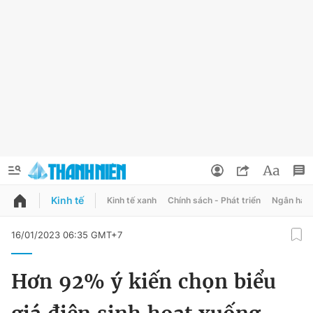
Kinh tế
Kinh tế xanh
Chính sách - Phát triển
Ngân hàn
QUẢNG CÁO
ĐẶT BÁO
16/01/2023 06:35 GMT+7
Thông tin tài khoản
Hơn 92% ý kiến chọn biểu
Đổi mật khẩu
Chuyên mục
Tin đã lưu