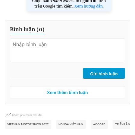
Chọn Báo
Thanh Niên
làm
nguồn ưu tiên
trên Google tìm kiếm.
Xem hướng dẫn.
Bình luận (
0
)
Gửi bình luận
Xem thêm bình luận
Khám phá thêm chủ đề
VIETNAM MOTOR SHOW 2022
HONDA VIỆT NAM
ACCORD
TRIỂN LÃM Ô 