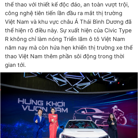
thể thao với thiết kế độc đáo, an toàn vượt trội,
Giấy phép xuất bản số 110/GP - BTTTT cấp ngày 24.3.2020
© 2003-2026 Bản quyền thuộc về Báo Thanh Niên. Cấm sao
công nghệ tiên tiến lần đầu ra mắt thị trường
chép dưới mọi hình thức nếu không có sự chấp thuận bằng văn
Việt Nam và khu vực châu Á Thái Bình Dương đã
bản. Phát triển bởi ePi Technologies, JSC.
thể hiện rõ điều này. Sự xuất hiện của Civic Type
R không chỉ làm nóng Triển lãm ô tô Việt Nam
năm nay mà còn hứa hẹn khiến thị trường xe thể
thao Việt Nam thêm phần sôi động trong thời
gian tới.