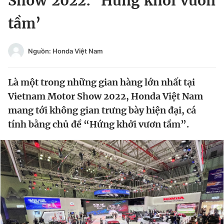
Show 2022: ‘Hứng khởi vươn
Chuyên mục khác
tầm’
Tin đã xem
Chào ngày mới
Tin 24h
Đăng xuất
Nguồn: Honda Việt Nam
Tin thị trường
Tin 360
Là một trong những gian hàng lớn nhất tại
Video
Magazine
Vietnam Motor Show 2022, Honda Việt Nam
mang tới không gian trưng bày hiện đại, cá
tính bằng chủ đề “Hứng khởi vươn tầm”.
Sản phẩm khác
Tiện ích
Bạn cần biết
Thông tin tòa soạn
Liên hệ quảng cáo