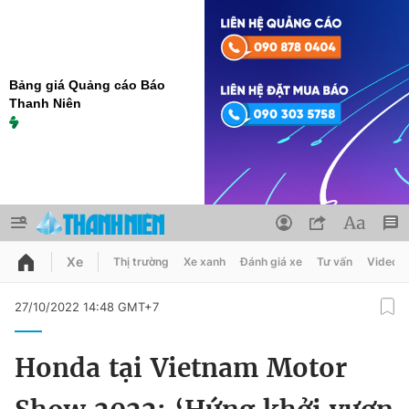
Bảng giá Quảng cáo Báo
Thanh Niên
Xe
Thị trường
Xe xanh
Đánh giá xe
Tư vấn
Video
QUẢNG CÁO
ĐẶT BÁO
27/10/2022 14:48 GMT+7
Thông tin tài khoản
Honda tại Vietnam Motor
Đổi mật khẩu
Chuyên mục
Tin đã lưu