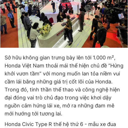
Đọc Thanh Niên trên điện thoại
Theo dõi báo trên
Sở hữu không gian trưng bày lên tới 1.000 m²,
Honda Việt Nam thoải mái thể hiện chủ đề “Hứng
Hotline
Liên hệ quảng cáo
khởi vươn tầm” với mong muốn lan tỏa niềm vui
0906 645 777
0908 780 404
cầm lái bằng những giá trị cốt lõi của Honda.
Trong đó, tinh thần thể thao và công nghệ hiện
Đặt báo
Quảng cáo
RSS
Tòa soạn
Chính sách bảo
đại đóng vai trò chủ đạo trong việc khơi dậy
Tổng biên tập: Nguyễn Ngọc Toàn
nguồn cảm hứng lái xe, mở ra những đam mê
Phó tổng biên tập thường trực: Hải Thành
mới hướng tới tương lai.
Phó tổng biên tập: Lâm Hiếu Dũng
Phó tổng biên tập: Trần Việt Hưng
Honda Civic Type R thế hệ thứ 6 - mẫu xe đua
Tổng thư ký tòa soạn: Đức Trung