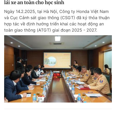
lái xe an toàn cho học sinh
Giấy phép xuất bản số 110/GP - BTTTT cấp ngày 24.3.2020
© 2003-2026 Bản quyền thuộc về Báo Thanh Niên. Cấm sao chép
Ngày 14.2.2025, tại Hà Nội, Công ty Honda Việt Nam
dưới mọi hình thức nếu không có sự chấp thuận bằng văn bản.
và Cục Cảnh sát giao thông (CSGT) đã ký thỏa thuận
Phát triển bởi ePi Technologies, JSC.
hợp tác về định hướng triển khai các hoạt động an
toàn giao thông (ATGT) giai đoạn 2025 - 2027.