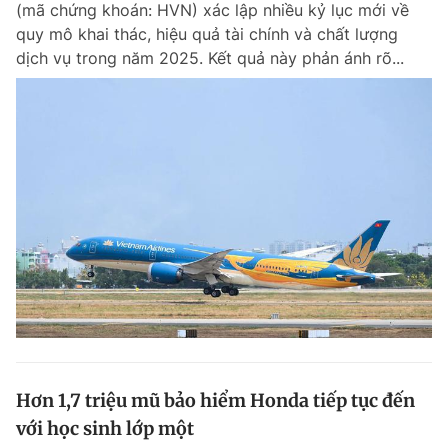
(mã chứng khoán: HVN) xác lập nhiều kỷ lục mới về
Chuyên mục khác
quy mô khai thác, hiệu quả tài chính và chất lượng
Tin đã xem
dịch vụ trong năm 2025. Kết quả này phản ánh rõ...
Chào ngày mới
Tin 24h
Đăng xuất
Tin thị trường
Tin 360
Video
Magazine
Sản phẩm khác
Tiện ích
Bạn cần biết
Thông tin tòa soạn
Liên hệ quảng cáo
Hơn 1,7 triệu mũ bảo hiểm Honda tiếp tục đến
với học sinh lớp một