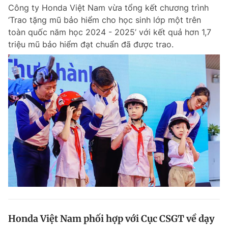
Công ty Honda Việt Nam vừa tổng kết chương trình
‘Trao tặng mũ bảo hiểm cho học sinh lớp một trên
toàn quốc năm học 2024 - 2025’ với kết quả hơn 1,7
Đọc Thanh Niên trên điện thoại
triệu mũ bảo hiểm đạt chuẩn đã được trao.
Theo dõi báo trên
Hotline
Liên hệ quảng cáo
0906 645 777
0908 780 404
Đặt báo
Quảng cáo
RSS
Tòa soạn
Chính sách bảo m
Tổng biên tập: Nguyễn Ngọc Toàn
Phó tổng biên tập thường trực: Hải Thành
Phó tổng biên tập: Lâm Hiếu Dũng
Phó tổng biên tập: Trần Việt Hưng
Honda Việt Nam phối hợp với Cục CSGT về dạy
Tổng thư ký tòa soạn: Đức Trung