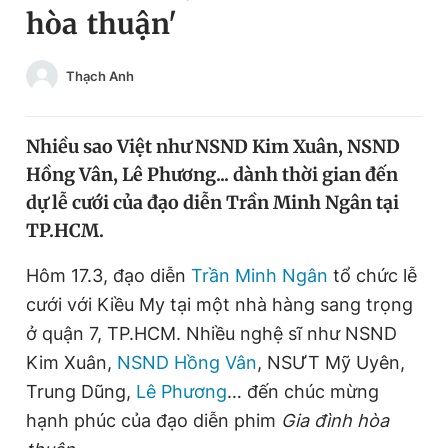
hòa thuận'
Chuyên mục khác
Tin đã xem
Chào ngày mới
Tin 24h
Thạch Anh
Đăng xuất
Tin thị trường
Tin 360
Nhiều sao Việt như NSND Kim Xuân, NSND
Hồng Vân, Lê Phương... dành thời gian đến
Video
Magazine
dự lễ cưới của đạo diễn Trần Minh Ngân tại
TP.HCM.
Sản phẩm khác
Hôm 17.3, đạo diễn
Trần Minh Ngân
tổ chức lễ
cưới với Kiều My tại một nhà hàng sang trọng
Tiện ích
Bạn cần biết
ở quận 7, TP.HCM. Nhiều nghệ sĩ như NSND
Kim Xuân,
NSND Hồng Vân
, NSƯT Mỹ Uyên,
Thông tin tòa soạn
Liên hệ quảng cáo
Trung Dũng,
Lê Phương
… đến chúc mừng
hạnh phúc của đạo diễn phim
Gia đình hòa