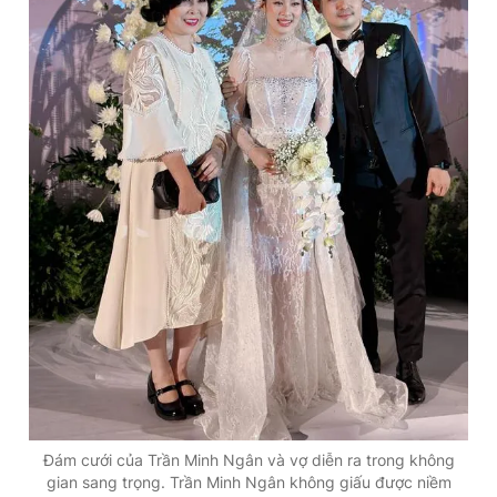
Giấy phép xuất bản số 110/GP - BTTTT cấp ngày 24.3.2020
© 2003-2026 Bản quyền thuộc về Báo Thanh Niên. Cấm sao
chép dưới mọi hình thức nếu không có sự chấp thuận bằng văn
bản. Phát triển bởi ePi Technologies, JSC.
Đám cưới của Trần Minh Ngân và vợ diễn ra trong không
gian sang trọng. Trần Minh Ngân không giấu được niềm