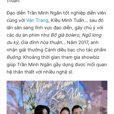
thuận
.
Đạo diễn Trần Minh Ngân tốt nghiệp diễn viên
Đọc Thanh Niên trên điện thoại
cùng với
Vân Trang
, Kiều Minh Tuấn… sau đó
lấn sân sang lĩnh vực đạo diễn, gây chú ý với
các dự án phim như
Bố già bolero, Ngũ long
du ký, Gia đình hòa thuận…
Năm 2017, anh
Theo dõi báo trên
nhận giải thưởng Cánh diều bạc cho tác phẩm
Buông
. Khoảng thời gian tham gia showbiz
Hotline
Liên hệ quảng cáo
giúp Trần Minh Ngân gầy dựng được mối quan
0906 645 777
0908 780 404
hệ thân thiết với nhiều nghệ sĩ.
Đặt báo
Quảng cáo
RSS
Tòa soạn
Chính sách bảo
Tổng biên tập: Nguyễn Ngọc Toàn
Phó tổng biên tập thường trực: Hải Thành
Phó tổng biên tập: Lâm Hiếu Dũng
Phó tổng biên tập: Trần Việt Hưng
Tổng thư ký tòa soạn: Đức Trung