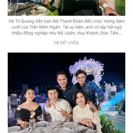
Hà Trí Quang dẫn bạn đời Thanh Đoàn đến chúc mừng đám
cưới của Trần Minh Ngân. Tại sự kiện, anh có dịp hội ngộ
nhiều đồng nghiệp như Mỹ Uyên, Huy Khánh, Đức Tiến...
FB MỸ UYÊN