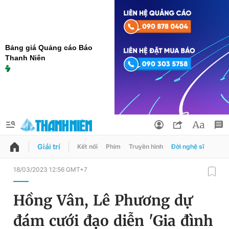
Bảng giá Quảng cáo Báo
Thanh Niên
Giải trí
Kết nối
Phim
Truyền hình
Đời nghệ sĩ
QUẢNG CÁO
ĐẶT BÁO
18/03/2023 12:56 GMT+7
Thông tin tài khoản
Hồng Vân, Lê Phương dự
Đổi mật khẩu
Chuyên mục
đám cưới đạo diễn 'Gia đình
Tin đã lưu