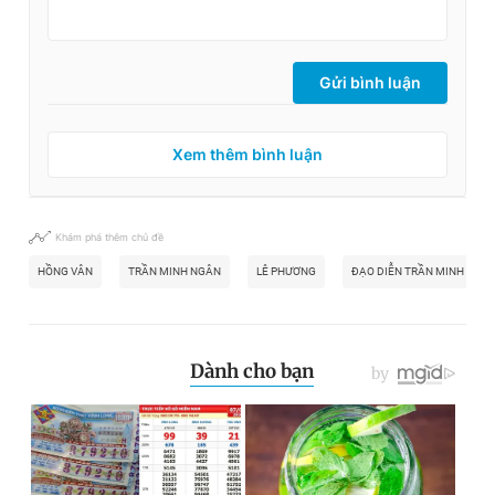
Gửi bình luận
Xem thêm bình luận
Khám phá thêm chủ đề
HỒNG VÂN
TRẦN MINH NGÂN
LÊ PHƯƠNG
ĐẠO DIỄN TRẦN MINH NGÂ