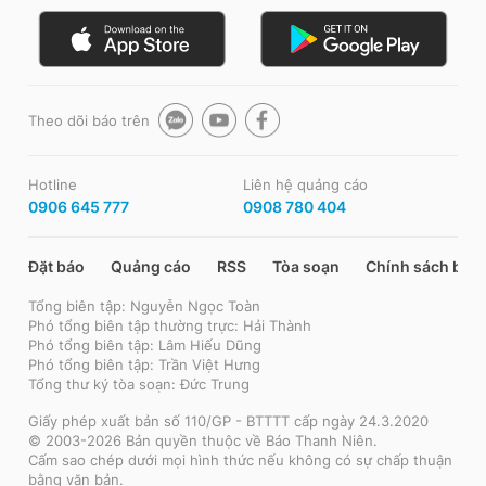
Theo dõi báo trên
Hotline
Liên hệ quảng cáo
0906 645 777
0908 780 404
Đặt báo
Quảng cáo
RSS
Tòa soạn
Chính sách bảo
Tổng biên tập: Nguyễn Ngọc Toàn
Phó tổng biên tập thường trực: Hải Thành
Phó tổng biên tập: Lâm Hiếu Dũng
Phó tổng biên tập: Trần Việt Hưng
Tổng thư ký tòa soạn: Đức Trung
Giấy phép xuất bản số 110/GP - BTTTT cấp ngày 24.3.2020
© 2003-2026 Bản quyền thuộc về Báo Thanh Niên.
Cấm sao chép dưới mọi hình thức nếu không có sự chấp thuận
bằng văn bản.