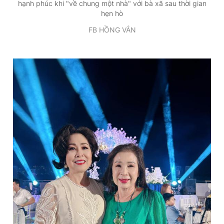
hạnh phúc khi "về chung một nhà" với bà xã sau thời gian
hẹn hò
FB HỒNG VÂN