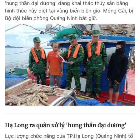
'hung thần đại dương' đang khai thác thủy sản bằng
Chuyên mục khác
hình thức hủy diệt tại vùng biển biên giới Móng Cái, bị
Tin đã xem
Bộ đội biên phòng Quảng Ninh bắt giữ.
Chào ngày mới
Tin 24h
Đăng xuất
Tin thị trường
Tin 360
Video
Magazine
Sản phẩm khác
Tiện ích
Bạn cần biết
Thông tin tòa soạn
Liên hệ quảng cáo
Hạ Long ra quân xử lý 'hung thần đại dương'
Lực lượng chức năng của TP.Hạ Long (Quảng Ninh) tổ