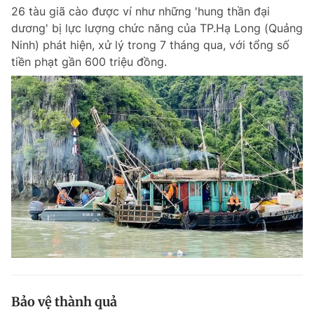
26 tàu giã cào được ví như những 'hung thần đại
Giấy phép xuất bản số 110/GP - BTTTT cấp ngày 24.3.2020
© 2003-2026 Bản quyền thuộc về Báo Thanh Niên. Cấm sao chép
dương' bị lực lượng chức năng của TP.Hạ Long (Quảng
dưới mọi hình thức nếu không có sự chấp thuận bằng văn bản.
Ninh) phát hiện, xử lý trong 7 tháng qua, với tổng số
Phát triển bởi ePi Technologies, JSC.
tiền phạt gần 600 triệu đồng.
Bảo vệ thành quả