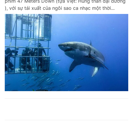
phim 47 Meters Down (tựa Việt: Hung thần đại dương
), với sự tái xuất của ngôi sao ca nhạc một thời...