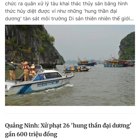
chức ra quân xử lý tàu khai thác thủy sản bằng hình
thức hủy diệt được ví như những 'hung thần đại
dương' tàn sát môi trường Di sản thiên nhiên thế giới...
Đọc Thanh Niên trên điện thoại
Theo dõi báo trên
Hotline
Liên hệ quảng cáo
0906 645 777
0908 780 404
Đặt báo
Quảng cáo
RSS
Tòa soạn
Chính sách bảo m
Tổng biên tập: Nguyễn Ngọc Toàn
Phó tổng biên tập thường trực: Hải Thành
Phó tổng biên tập: Lâm Hiếu Dũng
Quảng Ninh: Xử phạt 26 'hung thần đại dương'
Phó tổng biên tập: Trần Việt Hưng
gần 600 triệu đồng
Tổng thư ký tòa soạn: Đức Trung