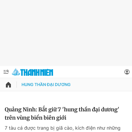
HUNG THẦN ĐẠI DƯƠNG
QUẢNG CÁO
ĐẶT BÁO
Thông tin tài khoản
Quảng Ninh: Bắt giữ 7 'hung thần đại dương'
trên vùng biển biên giới
Đổi mật khẩu
Chuyên mục
7 tàu cá được trang bị giã cào, kích điện như những
Tin đã lưu