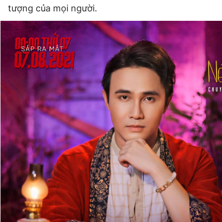
tượng của mọi người.
Đọc Thanh Niên trên điện thoại
Theo dõi báo trên
Hotline
Liên hệ quảng cáo
0906 645 777
0908 780 404
Đặt báo
Quảng cáo
RSS
Tòa soạn
Chính sách bảo
Tổng biên tập: Nguyễn Ngọc Toàn
Phó tổng biên tập thường trực: Hải Thành
Phó tổng biên tập: Lâm Hiếu Dũng
Phó tổng biên tập: Trần Việt Hưng
Tổng thư ký tòa soạn: Đức Trung
Giấy phép xuất bản số 110/GP - BTTTT cấp ngày 24.3.2020