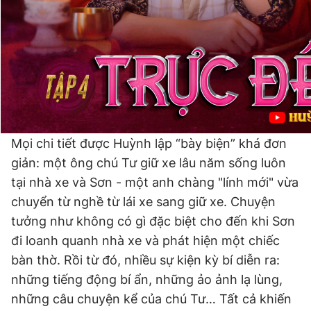
© 2003-2026 Bản quyền thuộc về Báo Thanh Niên. Cấm sao
chép dưới mọi hình thức nếu không có sự chấp thuận bằng văn
bản. Phát triển bởi ePi Technologies, JSC.
Mọi chi tiết được Huỳnh lập “bày biện” khá đơn
giản: một ông chú Tư giữ xe lâu năm sống luôn
tại nhà xe và Sơn - một anh chàng "lính mới" vừa
chuyển từ nghề từ lái xe sang giữ xe. Chuyện
tưởng như không có gì đặc biệt cho đến khi Sơn
đi loanh quanh nhà xe và phát hiện một chiếc
bàn thờ. Rồi từ đó, nhiều sự kiện kỳ bí diễn ra:
những tiếng động bí ẩn, những ảo ảnh lạ lùng,
những câu chuyện kể của chú Tư… Tất cả khiến