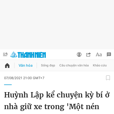
Văn hóa
Sống đẹp
Câu chuyện văn hóa
Khảo cứu
X
QUẢNG CÁO
ĐẶT BÁO
07/08/2021 21:00 GMT+7
Thông tin tài khoản
Huỳnh Lập kể chuyện kỳ bí ở
Đổi mật khẩu
Chuyên mục
nhà giữ xe trong 'Một nén
Tin đã lưu
Chuyên mục khác