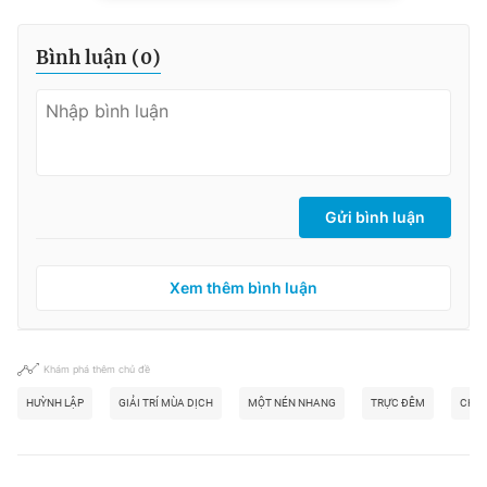
Bình luận (
0
)
Gửi bình luận
Xem thêm bình luận
Khám phá thêm chủ đề
HUỲNH LẬP
GIẢI TRÍ MÙA DỊCH
MỘT NÉN NHANG
TRỰC ĐÊM
CHUY