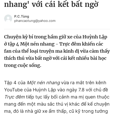
nhang' với cái kết bất ngờ
Tin đã xem
Chào ngày mới
Tin 24h
P.C.Tùng
Đăng xuất
phancaotung@yahoo.com
Tin thị trường
Tin 360
Chuyện kỳ bí trong hầm giữ xe của Huỳnh Lập
Video
Magazine
ở tập 4 Một nén nhang - Trực đêm khiến các
fan của thể loại truyện ma kinh dị vừa cảm thấy
thích thú vừa bất ngờ với cái kết nhiều bài học
Sản phẩm khác
trong cuộc sống.
Tiện ích
Bạn cần biết
Tập 4 của
Một nén nhang
vừa ra mắt trên kênh
Thông tin tòa soạn
Liên hệ quảng cáo
YouTube của Huỳnh Lập vào ngày 7.8 với chủ đề
Trực đêm
tiếp tục lấy bối cảnh ma mị quen thuộc
mang đến một màu sắc thú vị khác để kể chuyện
ma, đó là nhà giữ xe ẩm thấp, cũ kỹ trong tưởng