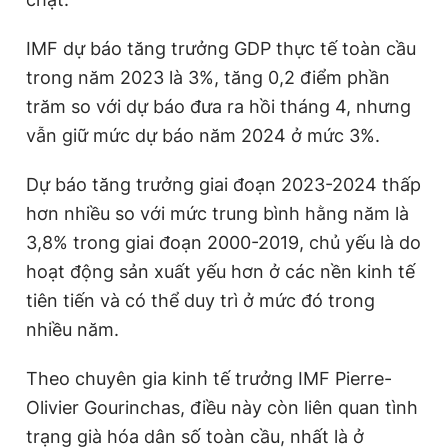
Giấy phép xuất bản số 110/GP - BTTTT cấp ngày 24.3.2020
© 2003-2026 Bản quyền thuộc về Báo Thanh Niên. Cấm sao
IMF dự báo tăng trưởng GDP thực tế toàn cầu
chép dưới mọi hình thức nếu không có sự chấp thuận bằng văn
bản. Phát triển bởi ePi Technologies, JSC.
trong năm 2023 là 3%, tăng 0,2 điểm phần
trăm so với dự báo đưa ra hồi tháng 4, nhưng
vẫn giữ mức dự báo năm 2024 ở mức 3%.
Dự báo tăng trưởng giai đoạn 2023-2024 thấp
hơn nhiều so với mức trung bình hằng năm là
3,8% trong giai đoạn 2000-2019, chủ yếu là do
hoạt động sản xuất yếu hơn ở các nền kinh tế
tiên tiến và có thể duy trì ở mức đó trong
nhiều năm.
Theo chuyên gia kinh tế trưởng IMF Pierre-
Olivier Gourinchas, điều này còn liên quan tình
trạng già hóa dân số toàn cầu, nhất là ở