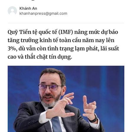
Chuyên mục khác
Khánh An
Tin đã xem
khanhanpress@gmail.com
Chào ngày mới
Tin 24h
Đăng xuất
Quỹ Tiền tệ quốc tế (IMF) nâng mức dự báo
Tin thị trường
Tin 360
tăng trưởng kinh tế toàn cầu năm nay lên
3%, dù vẫn còn tình trạng lạm phát, lãi suất
Video
Magazine
cao và thắt chặt tín dụng.
Sản phẩm khác
Tiện ích
Bạn cần biết
Thông tin tòa soạn
Liên hệ quảng cáo