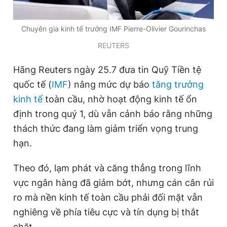
Chuyên gia kinh tế trưởng IMF Pierre-Olivier Gourinchas
Đọc Thanh Niên trên điện thoại
REUTERS
Hãng Reuters ngày 25.7 đưa tin Quỹ Tiền tệ
quốc tế (
IMF
) nâng mức dự báo
tăng trưởng
Theo dõi báo trên
kinh tế
toàn cầu, nhờ hoạt động kinh tế ổn
định trong quý 1, dù vẫn cảnh báo rằng những
Hotline
Liên hệ quảng cáo
thách thức đang làm giảm triển vọng trung
0906 645 777
0908 780 404
hạn.
Đặt báo
Quảng cáo
RSS
Tòa soạn
Chính sách bảo
Theo đó, lạm phát và căng thẳng trong lĩnh
vực ngân hàng đã giảm bớt, nhưng cán cân rủi
Tổng biên tập: Nguyễn Ngọc Toàn
Phó tổng biên tập thường trực: Hải Thành
ro mà nền kinh tế toàn cầu phải đối mặt vẫn
Phó tổng biên tập: Lâm Hiếu Dũng
Phó tổng biên tập: Trần Việt Hưng
nghiêng về phía tiêu cực và tín dụng bị thắt
Tổng thư ký tòa soạn: Đức Trung
chặt.