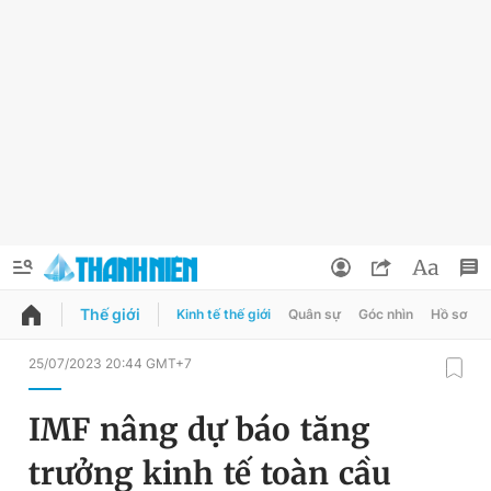
Thế giới
Kinh tế thế giới
Quân sự
Góc nhìn
Hồ sơ
QUẢNG CÁO
ĐẶT BÁO
25/07/2023 20:44 GMT+7
Thông tin tài khoản
IMF nâng dự báo tăng
Đổi mật khẩu
Chuyên mục
trưởng kinh tế toàn cầu
Tin đã lưu