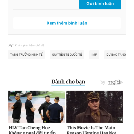
Gửi bình luận
Xem thêm bình luận
Khám phá thêm chủ đề
TĂNG TRƯỞNG KINH TẾ
QUỸ TIỀN TỆ QUỐC TẾ
IMF
DỰ BÁO TĂNG TRƯ