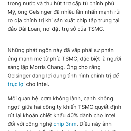
trong nước và thu hút trợ cấp từ chính phủ
Giấy phép xuất bản số 110/GP - BTTTT cấp ngày 24.3.2020
© 2003-2026 Bản quyền thuộc về Báo Thanh Niên. Cấm sao
Mỹ, ông Gelsinger đã nhiều lần nhấn mạnh rủi
chép dưới mọi hình thức nếu không có sự chấp thuận bằng văn
ro địa chính trị khi sản xuất chip tập trung tại
bản. Phát triển bởi ePi Technologies, JSC.
đảo Đài Loan, nơi đặt trụ sở của TSMC.
Những phát ngôn này đã vấp phải sự phản
ứng mạnh mẽ từ phía TSMC, đặc biệt là người
sáng lập Morris Chang. Ông cho rằng
Gelsinger đang lợi dụng tình hình chính trị để
trục lợi
cho Intel.
Mối quan hệ 'cơm không lành, canh không
ngọt' giữa hai công ty khiến TSMC quyết định
rút lại khoản chiết khấu 40% dành cho Intel
đối với công nghệ
chip 3nm
. Điều này ảnh