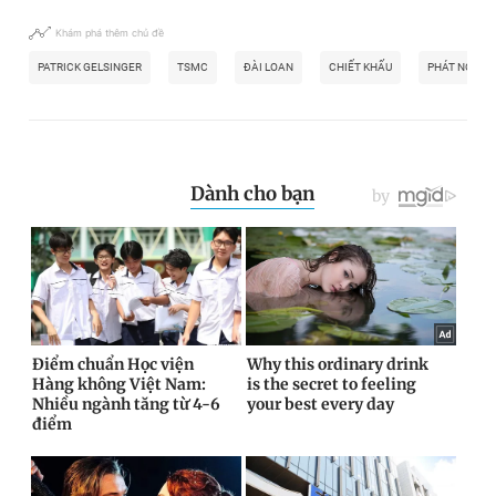
Khám phá thêm chủ đề
PATRICK GELSINGER
TSMC
ĐÀI LOAN
CHIẾT KHẤU
PHÁT NGÔN