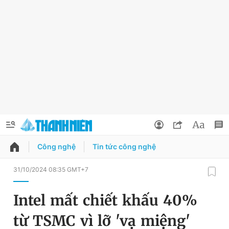
Công nghệ
Tin tức công nghệ
QUẢNG CÁO
ĐẶT BÁO
31/10/2024 08:35 GMT+7
Thông tin tài khoản
Intel mất chiết khấu 40%
Đổi mật khẩu
Chuyên mục
từ TSMC vì lỡ 'vạ miệng'
Tin đã lưu