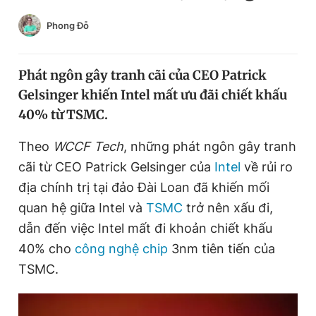
Chuyên mục khác
Phong Đỗ
Tin đã xem
Chào ngày mới
Tin 24h
Đăng xuất
Phát ngôn gây tranh cãi của CEO Patrick
Tin thị trường
Tin 360
Gelsinger khiến Intel mất ưu đãi chiết khấu
40% từ TSMC.
Video
Magazine
Theo
WCCF Tech
, những phát ngôn gây tranh
cãi từ CEO Patrick Gelsinger của
Intel
về rủi ro
địa chính trị tại đảo Đài Loan đã khiến mối
Sản phẩm khác
quan hệ giữa Intel và
TSMC
trở nên xấu đi,
Tiện ích
Bạn cần biết
dẫn đến việc Intel mất đi khoản chiết khấu
40% cho
công nghệ chip
3nm tiên tiến của
Thông tin tòa soạn
Liên hệ quảng cáo
TSMC.