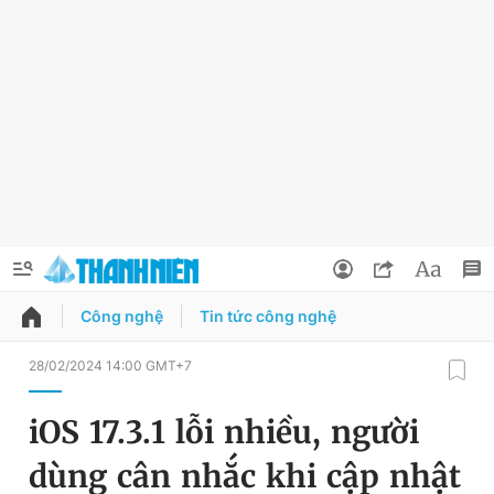
Công nghệ
Tin tức công nghệ
QUẢNG CÁO
ĐẶT BÁO
28/02/2024 14:00 GMT+7
Thông tin tài khoản
iOS 17.3.1 lỗi nhiều, người
Đổi mật khẩu
Chuyên mục
dùng cân nhắc khi cập nhật
Tin đã lưu