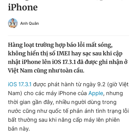
iPhone
Chuyên mục khác
Tin đã xem
Chào ngày mới
Tin 24h
Anh Quân
Đăng xuất
Tin thị trường
Tin 360
Hàng loạt trường hợp báo lỗi mất sóng,
không hiển thị số IMEI hay sạc sau khi cập
Video
Magazine
nhật iPhone lên iOS 17.3.1 đã được ghi nhận ở
Việt Nam cũng như toàn cầu.
Sản phẩm khác
iOS 17.3.1
được phát hành từ ngày 9.2 (giờ Việt
Nam) cho các máy iPhone của
Apple
, nhưng
Tiện ích
Bạn cần biết
thời gian gần đây, nhiều người dùng trong
nước cũng như quốc tế phản ánh tình trạng lỗi
Thông tin tòa soạn
Liên hệ quảng cáo
bất thường sau khi nâng cấp máy lên phiên
bản này.