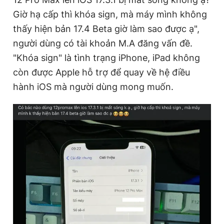
Giấy phép xuất bản số 110/GP - BTTTT cấp ngày 24.3.2020
Giờ hạ cấp thì khóa sign, mà máy mình không
© 2003-2026 Bản quyền thuộc về Báo Thanh Niên. Cấm sao
thấy hiện bản 17.4 Beta giờ làm sao được ạ",
chép dưới mọi hình thức nếu không có sự chấp thuận bằng văn
bản. Phát triển bởi ePi Technologies, JSC.
người dùng có tài khoản M.A đăng vấn đề.
"Khóa sign" là tình trạng iPhone, iPad không
còn được Apple hỗ trợ để quay về hệ điều
hành iOS mà người dùng mong muốn.