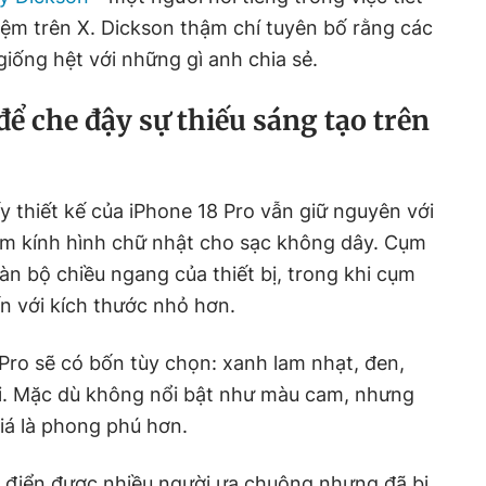
hiệm trên X. Dickson thậm chí tuyên bố rằng các
iống hệt với những gì anh chia sẻ.
để che đậy sự thiếu sáng tạo trên
thiết kế của iPhone 18 Pro vẫn giữ nguyên với
m kính hình chữ nhật cho sạc không dây. Cụm
àn bộ chiều ngang của thiết bị, trong khi cụm
ến với kích thước nhỏ hơn.
 Pro sẽ có bốn tùy chọn: xanh lam nhạt, đen,
i. Mặc dù không nổi bật như màu cam, nhưng
á là phong phú hơn.
ổ điển được nhiều người ưa chuộng nhưng đã bị