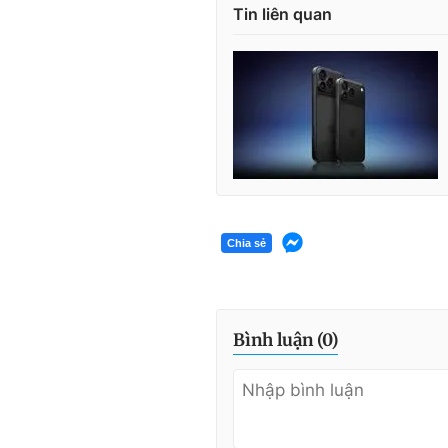
Tin liên quan
Chia sẻ
Bình luận (
0
)