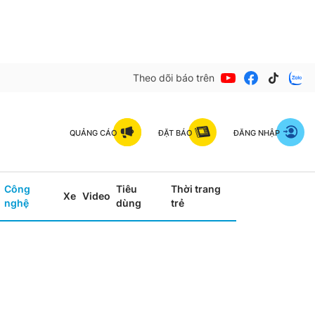
Theo dõi báo trên
QUẢNG CÁO
ĐẶT BÁO
ĐĂNG NHẬP
Công
Tiêu
Thời trang
Xe
Video
nghệ
dùng
trẻ