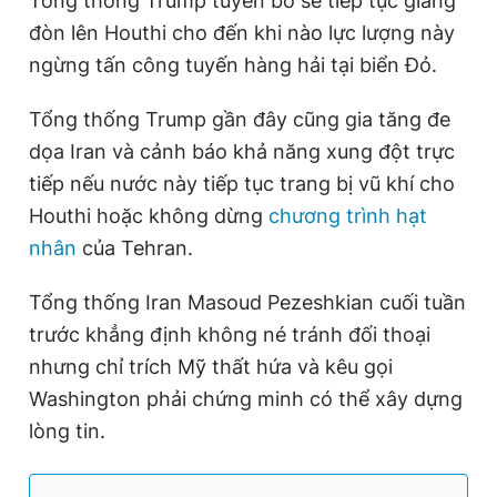
Tổng thống Trump tuyên bố sẽ tiếp tục giáng
Giấy phép xuất bản số 110/GP - BTTTT cấp ngày 24.3.2020
đòn lên Houthi cho đến khi nào lực lượng này
© 2003-2026 Bản quyền thuộc về Báo Thanh Niên. Cấm sao
chép dưới mọi hình thức nếu không có sự chấp thuận bằng văn
ngừng tấn công tuyến hàng hải tại biển Đỏ.
bản. Phát triển bởi ePi Technologies, JSC.
Tổng thống Trump gần đây cũng gia tăng đe
dọa Iran và cảnh báo khả năng xung đột trực
tiếp nếu nước này tiếp tục trang bị vũ khí cho
Houthi hoặc không dừng
chương trình hạt
nhân
của Tehran.
Tổng thống Iran Masoud Pezeshkian cuối tuần
trước khẳng định không né tránh đối thoại
nhưng chỉ trích Mỹ thất hứa và kêu gọi
Washington phải chứng minh có thể xây dựng
lòng tin.