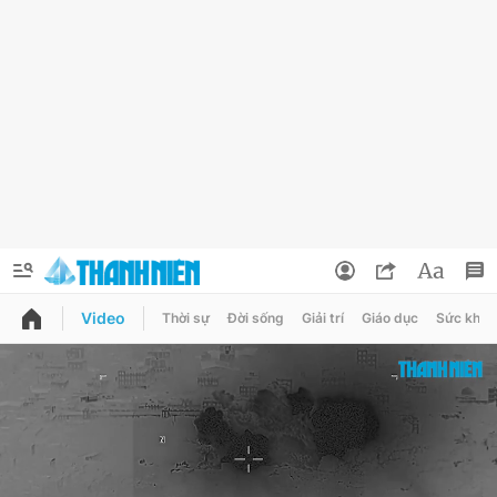
Video
Thời sự
Đời sống
Giải trí
Giáo dục
Sức khỏe
QUẢNG CÁO
ĐẶT BÁO
Thông tin tài khoản
Đổi mật khẩu
Chuyên mục
Tin đã lưu