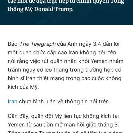
các mối đe dọa trực tiếp từ chính quyền Tổng
thống Mỹ Donald Trump.
Đọc Thanh Niên trên điện thoại
Báo
The Telegraph
của Anh ngày 3.4 dẫn lời
một quan chức cấp cao Iran không nêu tên
Theo dõi báo trên
nói rằng việc rút quân nhân khỏi Yemen nhằm
tránh nguy cơ leo thang trong trường hợp có
Hotline
Liên hệ quảng cáo
binh sĩ Iran thiệt mạng trong các cuộc không
0906 645 777
0908 780 404
kích của Mỹ.
Đặt báo
Quảng cáo
RSS
Tòa soạn
Chính sách bảo
Iran
chưa bình luận về thông tin nói trên.
Tổng biên tập: Nguyễn Ngọc Toàn
Phó tổng biên tập thường trực: Hải Thành
Gần đây, quân đội Mỹ liên tục không kích tại
Phó tổng biên tập: Lâm Hiếu Dũng
Phó tổng biên tập: Trần Việt Hưng
Yemen từ sau đòn mở màn hồi giữa tháng 3.
Tổng thư ký tòa soạn: Đức Trung