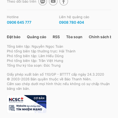
Theo dõi báo trên
Hotline
Liên hệ quảng cáo
0906 645 777
0908 780 404
Đặt báo
Quảng cáo
RSS
Tòa soạn
Chính sách bảo
Tổng biên tập: Nguyễn Ngọc Toàn
Phó tổng biên tập thường trực: Hải Thành
Phó tổng biên tập: Lâm Hiếu Dũng
Phó tổng biên tập: Trần Việt Hưng
Tổng thư ký tòa soạn: Đức Trung
Giấy phép xuất bản số 110/GP - BTTTT cấp ngày 24.3.2020
© 2003-2026 Bản quyền thuộc về Báo Thanh Niên.
Cấm sao chép dưới mọi hình thức nếu không có sự chấp thuận
bằng văn bản.