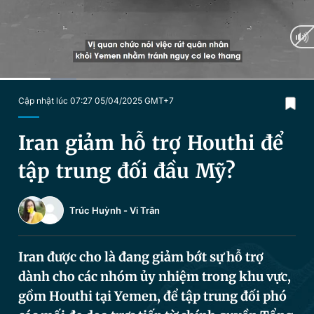
Chuyên mục khác
Tin đã xem
Chào ngày mới
Tin 24h
Đăng xuất
Tin thị trường
Tin 360
Current
0:19
/
Duration
1:59
Cập nhật lúc 07:27 05/04/2025 GMT+7
Time
Video
Magazine
Iran giảm hỗ trợ Houthi để
tập trung đối đầu Mỹ?
Sản phẩm khác
Trúc Huỳnh
-
Vi Trân
Tiện ích
Bạn cần biết
Iran được cho là đang giảm bớt sự hỗ trợ
Thông tin tòa soạn
Liên hệ quảng cáo
dành cho các nhóm ủy nhiệm trong khu vực,
gồm Houthi tại Yemen, để tập trung đối phó