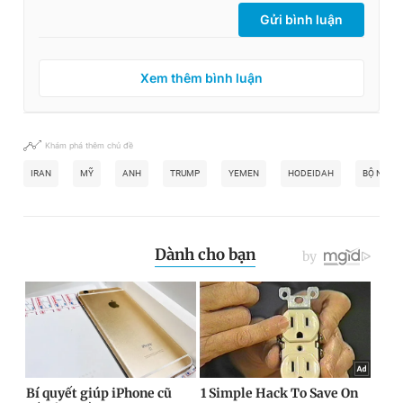
Gửi bình luận
Xem thêm bình luận
Khám phá thêm chủ đề
IRAN
MỸ
ANH
TRUMP
YEMEN
HODEIDAH
BỘ NGOẠI