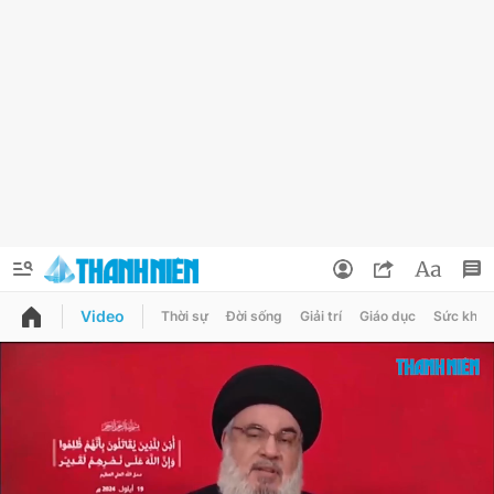
Video
Thời sự
Đời sống
Giải trí
Giáo dục
Sức khỏe
QUẢNG CÁO
ĐẶT BÁO
Thông tin tài khoản
Đổi mật khẩu
Chuyên mục
Tin đã lưu