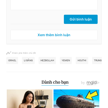
Gửi bình luận
Xem thêm bình luận
Khám phá thêm chủ đề
ISRAEL
LI BĂNG
HEZBOLLAH
YEMEN
HOUTHI
TRUNG ĐÔN