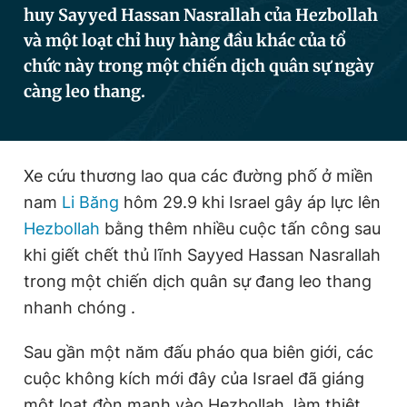
huy Sayyed Hassan Nasrallah của Hezbollah
và một loạt chỉ huy hàng đầu khác của tổ
chức này trong một chiến dịch quân sự ngày
Đọc Thanh Niên trên điện thoại
càng leo thang.
Theo dõi báo trên
Xe cứu thương lao qua các đường phố ở miền
nam
Li Băng
hôm 29.9 khi Israel gây áp lực lên
Hezbollah
bằng thêm nhiều cuộc tấn công sau
Hotline
Liên hệ quảng cáo
0906 645 777
0908 780 404
khi giết chết thủ lĩnh Sayyed Hassan Nasrallah
trong một chiến dịch quân sự đang leo thang
Đặt báo
Quảng cáo
RSS
Tòa soạn
Chính sách bảo
nhanh chóng .
Tổng biên tập: Nguyễn Ngọc Toàn
Phó tổng biên tập thường trực: Hải Thành
Sau gần một năm đấu pháo qua biên giới, các
Phó tổng biên tập: Lâm Hiếu Dũng
cuộc không kích mới đây của Israel đã giáng
Phó tổng biên tập: Trần Việt Hưng
Tổng thư ký tòa soạn: Đức Trung
một loạt đòn mạnh vào Hezbollah, làm thiệt