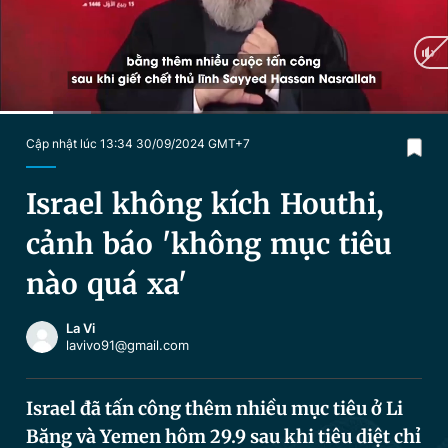
Chuyên mục khác
Tin đã xem
Chào ngày mới
Tin 24h
Đăng xuất
Tin thị trường
Tin 360
Current
0:11
/
Duration
1:33
Cập nhật lúc 13:34 30/09/2024 GMT+7
Time
Video
Magazine
Israel không kích Houthi,
cảnh báo 'không mục tiêu
Sản phẩm khác
nào quá xa'
Tiện ích
Bạn cần biết
La Vi
lavivo91@gmail.com
Thông tin tòa soạn
Liên hệ quảng cáo
Israel đã tấn công thêm nhiều mục tiêu ở Li
Băng và Yemen hôm 29.9 sau khi tiêu diệt chỉ