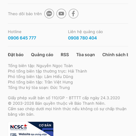
Theo dõi báo trên
Hotline
Liên hệ quảng cáo
0906 645 777
0908 780 404
Đặt báo
Quảng cáo
RSS
Tòa soạn
Chính sách bảo
Tổng biên tập: Nguyễn Ngọc Toàn
Phó tổng biên tập thường trực: Hải Thành
Phó tổng biên tập: Lâm Hiếu Dũng
Phó tổng biên tập: Trần Việt Hưng
Tổng thư ký tòa soạn: Đức Trung
Giấy phép xuất bản số 110/GP - BTTTT cấp ngày 24.3.2020
© 2003-2026 Bản quyền thuộc về Báo Thanh Niên.
Cấm sao chép dưới mọi hình thức nếu không có sự chấp thuận
bằng văn bản.