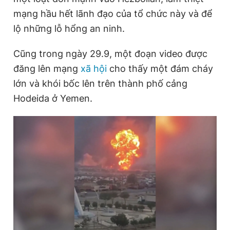
Giấy phép xuất bản số 110/GP - BTTTT cấp ngày 24.3.2020
mạng hầu hết lãnh đạo của tổ chức này và để
© 2003-2026 Bản quyền thuộc về Báo Thanh Niên. Cấm sao
lộ những lỗ hổng an ninh.
chép dưới mọi hình thức nếu không có sự chấp thuận bằng văn
bản. Phát triển bởi ePi Technologies, JSC.
Cũng trong ngày 29.9, một đoạn video được
đăng lên mạng
xã hội
cho thấy một đám cháy
lớn và khói bốc lên trên thành phố cảng
Hodeida ở Yemen.