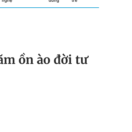
nghệ
dùng
trẻ
năm ồn ào đời tư