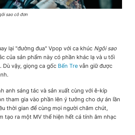
ôi sao cô đơn
quay lại "đường đua" Vpop với ca khúc
Ngôi sao
sắc của sản phẩm này có phần khác lạ và u tối
. Dù vậy, giọng ca gốc
Bến Tre
vẫn giữ được
ình.
nh anh sáng tác và sản xuất cùng với ê-kíp
òn tham gia vào phần lên ý tưởng cho dự án lần
ều thời gian để cùng mọi người chăm chút,
ằm tạo ra một MV thể hiện hết cá tính âm nhạc