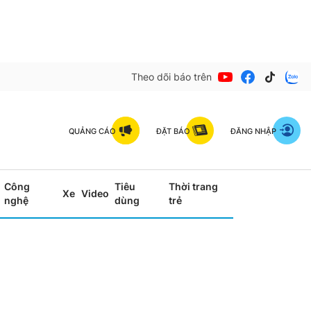
Theo dõi báo trên
QUẢNG CÁO
ĐẶT BÁO
ĐĂNG NHẬP
Công
Tiêu
Thời trang
Xe
Video
nghệ
dùng
trẻ