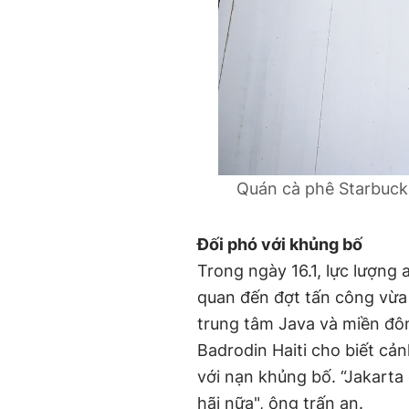
Quán cà phê Starbucks
Đối phó với khủng bố
Trong ngày 16.1, lực lượng 
quan đến đợt tấn công vừa 
trung tâm Java và miền đôn
Badrodin Haiti cho biết cản
với nạn khủng bố. “Jakarta
hãi nữa", ông trấn an.