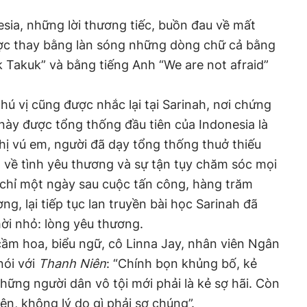
esia, những lời thương tiếc, buồn đau về mất
ược thay bằng làn sóng những dòng chữ cả bằng
k Takuk” và bằng tiếng Anh “We are not afraid”
hú vị cũng được nhắc lại tại Sarinah, nơi chứng
này được tổng thống đầu tiên của Indonesia là
hị vú em, người đã dạy tổng thống thuở thiếu
n về tình yêu thương và sự tận tụy chăm sóc mọi
, chỉ một ngày sau cuộc tấn công, hàng trăm
ờng, lại tiếp tục lan truyền bài học Sarinah đã
ời nhỏ: lòng yêu thương.
ầm hoa, biểu ngữ, cô Linna Jay, nhân viên Ngân
nói với
Thanh Niên
: “Chính bọn khủng bố, kẻ
hững người dân vô tội mới phải là kẻ sợ hãi. Còn
iện, không lý do gì phải sợ chúng”.