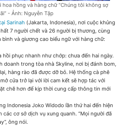
ới hoa hồng và hàng chữ “Chúng tôi không sợ
ãi” - Ảnh: Nguyễn Tập
tại Sarinah
(Jakarta, Indonesia), nơi cuộc khủng
 nhất 7 người chết và 26 người bị thương, cùng
 bình và giương cao biểu ngữ với hàng chữ:
a hồi phục nhanh như chớp: chưa đến hai ngày.
nh doanh trong tòa nhà Skyline, nơi bị đánh bom,
lại, hàng rào đã được dỡ bỏ. Hệ thống cà phê
mở cửa trở lại với lời cam kết sẽ hợp tác với
t chẽ hơn để kịp thời cung cấp thông tin mới
ng Indonesia Joko Widodo lần thứ hai đến hiện
 các cơ sở dịch vụ xung quanh. “Mọi người đã
y”, ông nói.