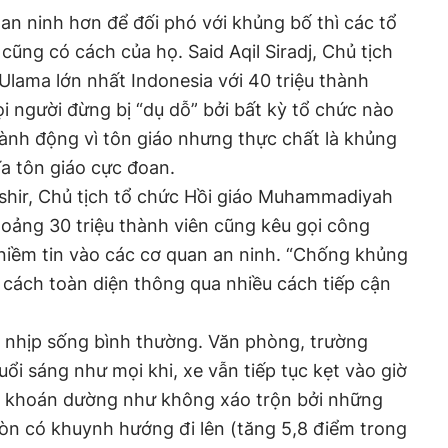
 an ninh hơn để đối phó với khủng bố thì các tổ
 cũng có cách của họ. Said Aqil Siradj, Chủ tịch
Ulama lớn nhất Indonesia với 40 triệu thành
ọi người đừng bị “dụ dỗ” bởi bất kỳ tổ chức nào
ành động vì tôn giáo nhưng thực chất là khủng
a tôn giáo cực đoan.
shir, Chủ tịch tổ chức Hồi giáo Muhammadiyah
khoảng 30 triệu thành viên cũng kêu gọi công
 niềm tin vào các cơ quan an ninh. “Chống khủng
cách toàn diện thông qua nhiều cách tiếp cận
ại nhịp sống bình thường. Văn phòng, trường
ổi sáng như mọi khi, xe vẫn tiếp tục kẹt vào giờ
g khoán dường như không xáo trộn bởi những
òn có khuynh hướng đi lên (tăng 5,8 điểm trong