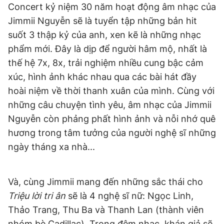
Concert kỷ niệm 30 năm hoạt động âm nhạc của
Giấy phép xuất bản số 110/GP - BTTTT cấp ngày 24.3.2020
© 2003-2026 Bản quyền thuộc về Báo Thanh Niên. Cấm sao
Jimmii Nguyễn sẽ là tuyển tập những bản hit
chép dưới mọi hình thức nếu không có sự chấp thuận bằng văn
suốt 3 thập kỷ của anh, xen kẽ là những nhạc
bản. Phát triển bởi ePi Technologies, JSC.
phẩm mới. Đây là dịp để người hâm mộ, nhất là
thế hệ 7x, 8x, trải nghiệm nhiều cung bậc cảm
xúc, hình ảnh khác nhau qua các bài hát đầy
hoài niệm về thời thanh xuân của mình. Cùng với
những câu chuyện tình yêu, âm nhạc của Jimmii
Nguyễn còn phảng phất hình ảnh và nỗi nhớ quê
hương trong tâm tưởng của người nghệ sĩ những
ngày tháng xa nhà...
Và, cùng Jimmii mang đến những sắc thái cho
Triệu lời tri ân
sẽ là 4 nghệ sĩ nữ: Ngọc Linh,
Thảo Trang, Thu Ba và Thanh Lan (thành viên
nhóm bè Cadillac). Trong đêm nhạc, khán giả sẽ