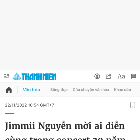
Văn hóa
Sống đẹp
Câu chuyện văn hóa
Khảo cứu
X
QUẢNG CÁO
ĐẶT BÁO
22/11/2022 10:54 GMT+7
Thông tin tài khoản
Jimmii Nguyễn mời ai diễn
Đổi mật khẩu
Chuyên mục
Tin đã lưu