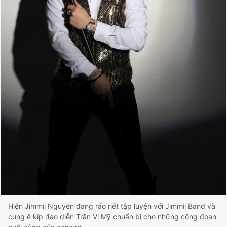
Hiện Jimmii Nguyễn đang ráo riết tập luyện với Jimmii Band và
cùng ê kíp đạo diễn Trần Vi Mỹ chuẩn bị cho những công đoạn