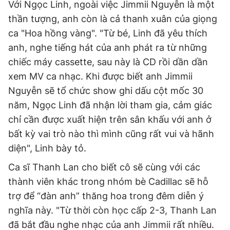
Với Ngọc Linh, ngoài việc Jimmii Nguyễn là một
thần tượng, anh còn là cả thanh xuân của giọng
ca "Hoa hồng vàng". "Từ bé, Linh đã yêu thích
anh, nghe tiếng hát của anh phát ra từ những
chiếc máy cassette, sau này là CD rồi dần dần
xem MV ca nhạc. Khi được biết anh Jimmii
Nguyễn sẽ tổ chức show ghi dấu cột mốc 30
năm, Ngọc Linh đã nhận lời tham gia, cảm giác
chỉ cần được xuất hiện trên sân khấu với anh ở
bất kỳ vai trò nào thì mình cũng rất vui và hãnh
diện", Linh bày tỏ.
Ca sĩ Thanh Lan cho biết cô sẽ cùng với các
thành viên khác trong nhóm bè Cadillac sẽ hỗ
trợ để “đàn anh” thăng hoa trong đêm diễn ý
nghĩa này. "Từ thời còn học cấp 2-3, Thanh Lan
đã bắt đầu nghe nhạc của anh Jimmii rất nhiều.