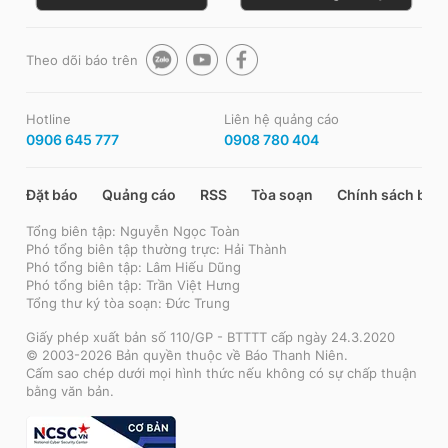
Theo dõi báo trên
Hotline
Liên hệ quảng cáo
0906 645 777
0908 780 404
Đặt báo
Quảng cáo
RSS
Tòa soạn
Chính sách bảo
Tổng biên tập: Nguyễn Ngọc Toàn
Phó tổng biên tập thường trực: Hải Thành
Phó tổng biên tập: Lâm Hiếu Dũng
Phó tổng biên tập: Trần Việt Hưng
Tổng thư ký tòa soạn: Đức Trung
Giấy phép xuất bản số 110/GP - BTTTT cấp ngày 24.3.2020
© 2003-2026 Bản quyền thuộc về Báo Thanh Niên.
Cấm sao chép dưới mọi hình thức nếu không có sự chấp thuận
bằng văn bản.