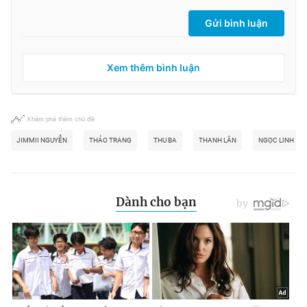
Gửi bình luận
Xem thêm bình luận
Khám phá thêm chủ đề
JIMMII NGUYỄN
THẢO TRANG
THU BA
THANH LÂN
NGỌC LINH