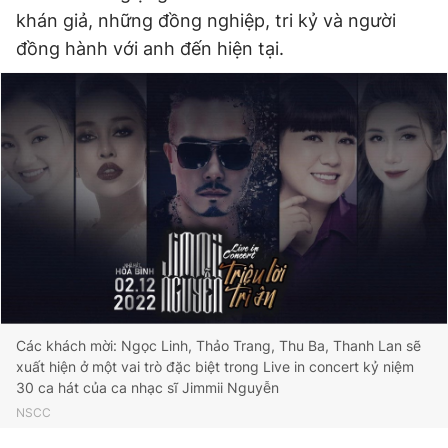
khán giả, những đồng nghiệp, tri kỷ và người
đồng hành với anh đến hiện tại.
Đọc Thanh Niên trên điện thoại
Theo dõi báo trên
Hotline
Liên hệ quảng cáo
0906 645 777
0908 780 404
Đặt báo
Quảng cáo
RSS
Tòa soạn
Chính sách bảo
Các khách mời: Ngọc Linh, Thảo Trang, Thu Ba, Thanh Lan sẽ
Tổng biên tập: Nguyễn Ngọc Toàn
xuất hiện ở một vai trò đặc biệt trong Live in concert kỷ niệm
Phó tổng biên tập thường trực: Hải Thành
30 ca hát của ca nhạc sĩ Jimmii Nguyễn
Phó tổng biên tập: Lâm Hiếu Dũng
NSCC
Phó tổng biên tập: Trần Việt Hưng
Tổng thư ký tòa soạn: Đức Trung