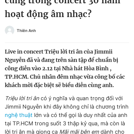
cùng trong concert 30 năm
Chuyên mục khác
hoạt động âm nhạc?
Tin đã xem
Chào ngày mới
Tin 24h
Đăng xuất
Thiên Anh
Tin thị trường
Tin 360
Live in concert Triệu lời tri ân của Jimmii
Video
Magazine
Nguyễn đã và đang trên sàn tập để chuẩn bị
công diễn vào 2.12 tại Nhà hát Hòa Bình ,
TP.HCM. Chủ nhân đêm nhạc vừa công bố các
Sản phẩm khác
khách mời đặc biệt sẽ biểu diễn cùng anh.
Tiện ích
Bạn cần biết
Triệu lời tri ân
có ý nghĩa và quan trọng đối với
Jimmii Nguyễn khi đây không chỉ là chương trình
Thông tin tòa soạn
Liên hệ quảng cáo
nghệ thuật
lớn và có thể gọi là duy nhất của anh
tại TP.HCM trong suốt 3 thập kỷ qua, mà còn là
lời tri ân mà giọng ca
Mãi mãi bên em
dành cho