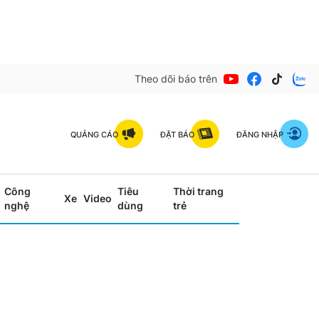
Theo dõi báo trên
QUẢNG CÁO
ĐẶT BÁO
ĐĂNG NHẬP
Công
Tiêu
Thời trang
Xe
Video
nghệ
dùng
trẻ