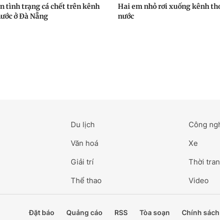
n tình trạng cá chết trên kênh
Hai em nhỏ rơi xuống kênh th
nước ở Đà Nẵng
nước
Du lịch
Công ng
Văn hoá
Xe
Giải trí
Thời tran
Thể thao
Video
Đặt báo
Quảng cáo
RSS
Tòa soạn
Chính sách