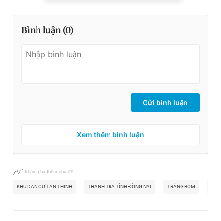
Bình luận (
0
)
Gửi bình luận
Xem thêm bình luận
Khám phá thêm chủ đề
KHU DÂN CƯ TÂN THỊNH
THANH TRA TỈNH ĐỒNG NAI
TRẢNG BOM
KẾT