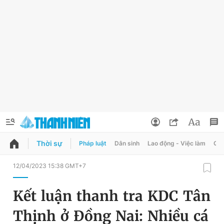
Thời sự
Pháp luật
Dân sinh
Lao động - Việc làm
Quy
QUẢNG CÁO
ĐẶT BÁO
12/04/2023 15:38 GMT+7
Thông tin tài khoản
Kết luận thanh tra KDC Tân
Đổi mật khẩu
Chuyên mục
Thịnh ở Đồng Nai: Nhiều cá
Tin đã lưu