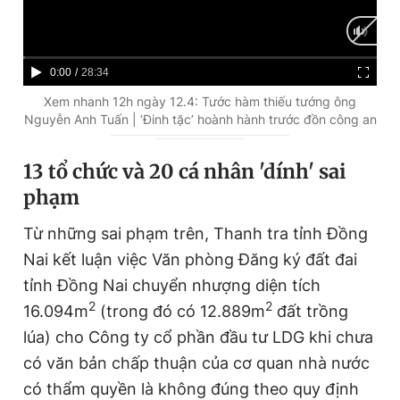
C
0:00
/
D
28:34
u
u
Xem nhanh 12h ngày 12.4: Tước hàm thiếu tướng ông
Nguyễn Anh Tuấn | ‘Đinh tặc’ hoành hành trước đồn công an
r
r
r
a
13 tổ chức và 20 cá nhân 'dính' sai
e
t
phạm
n
i
Từ những sai phạm trên, Thanh tra tỉnh Đồng
t
o
Nai kết luận việc Văn phòng Đăng ký đất đai
T
n
tỉnh Đồng Nai chuyển nhượng diện tích
i
2
2
16.094m
(trong đó có 12.889m
đất trồng
m
lúa) cho Công ty cổ phần đầu tư LDG khi chưa
e
có văn bản chấp thuận của cơ quan nhà nước
có thẩm quyền là không đúng theo quy định