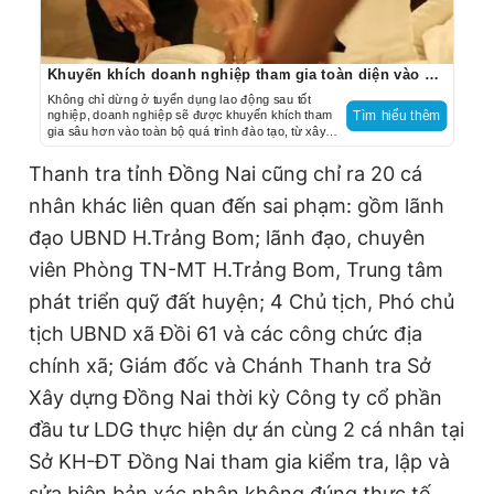
Khuyến khích doanh nghiệp tham gia toàn diện vào quá trình đào tạo trường nghề
Không chỉ dừng ở tuyển dụng lao động sau tốt
nghiệp, doanh nghiệp sẽ được khuyến khích tham
Tìm hiểu thêm
gia sâu hơn vào toàn bộ quá trình đào tạo, từ xây
dựng chương trình, tổ chức thực hành đến đánh giá
kỹ năng của học sinh, sinh viên tại trường nghề.
Thanh tra tỉnh Đồng Nai cũng chỉ ra 20 cá
nhân khác liên quan đến sai phạm: gồm lãnh
đạo UBND H.Trảng Bom; lãnh đạo, chuyên
viên Phòng TN-MT H.Trảng Bom, Trung tâm
phát triển quỹ đất huyện; 4 Chủ tịch, Phó chủ
tịch UBND xã Đồi 61 và các công chức địa
chính xã; Giám đốc và Chánh Thanh tra Sở
Xây dựng Đồng Nai thời kỳ Công ty cổ phần
đầu tư LDG thực hiện dự án cùng 2 cá nhân tại
Sở KH-ĐT Đồng Nai tham gia kiểm tra, lập và
sửa biên bản xác nhận không đúng thực tế.