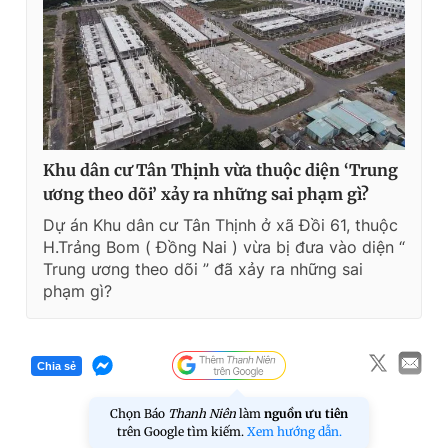
Khu dân cư Tân Thịnh vừa thuộc diện ‘Trung
ương theo dõi’ xảy ra những sai phạm gì?
Dự án Khu dân cư Tân Thịnh ở xã Đồi 61, thuộc
H.Trảng Bom ( Đồng Nai ) vừa bị đưa vào diện “
Trung ương theo dõi ” đã xảy ra những sai
phạm gì?
Chia sẻ
Chọn Báo
Thanh Niên
làm
nguồn ưu tiên
trên Google tìm kiếm.
Xem hướng dẫn.