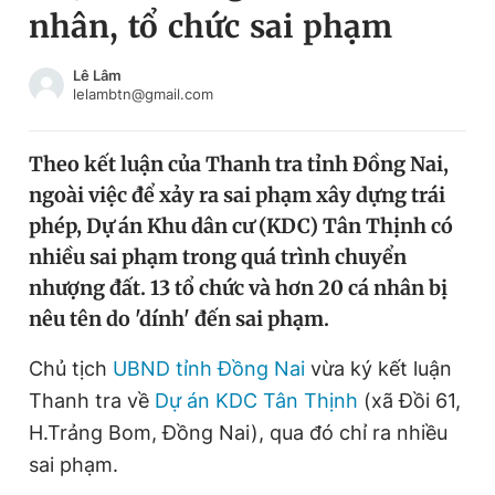
nhân, tổ chức sai phạm
Chuyên mục khác
Tin đã xem
Chào ngày mới
Tin 24h
Lê Lâm
lelambtn@gmail.com
Đăng xuất
Tin thị trường
Tin 360
Theo kết luận của Thanh tra tỉnh Đồng Nai,
ngoài việc để xảy ra sai phạm xây dựng trái
Video
Magazine
phép, Dự án Khu dân cư (KDC) Tân Thịnh có
nhiều sai phạm trong quá trình chuyển
nhượng đất. 13 tổ chức và hơn 20 cá nhân bị
Sản phẩm khác
nêu tên do 'dính' đến sai phạm.
Tiện ích
Bạn cần biết
Chủ tịch
UBND tỉnh Đồng Nai
vừa ký kết luận
Thanh tra về
Dự án KDC Tân Thịnh
(xã Đồi 61,
Thông tin tòa soạn
Liên hệ quảng cáo
H.Trảng Bom, Đồng Nai), qua đó chỉ ra nhiều
sai phạm.