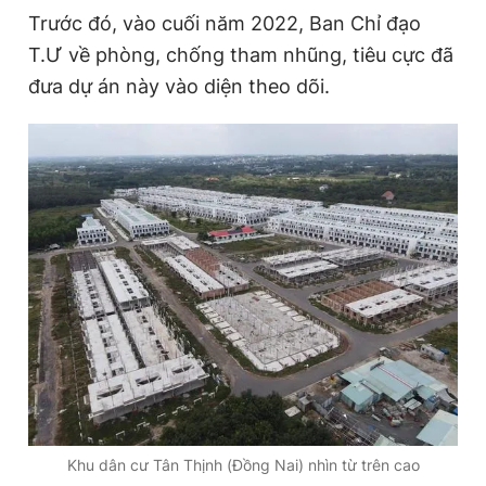
Trước đó, vào cuối năm 2022, Ban Chỉ đạo
T.Ư về phòng, chống tham nhũng, tiêu cực đã
Đọc Thanh Niên trên điện thoại
đưa dự án này vào diện theo dõi.
Theo dõi báo trên
Hotline
Liên hệ quảng cáo
0906 645 777
0908 780 404
Đặt báo
Quảng cáo
RSS
Tòa soạn
Chính sách bảo
Tổng biên tập: Nguyễn Ngọc Toàn
Phó tổng biên tập thường trực: Hải Thành
Phó tổng biên tập: Lâm Hiếu Dũng
Phó tổng biên tập: Trần Việt Hưng
Khu dân cư Tân Thịnh (Đồng Nai) nhìn từ trên cao
Tổng thư ký tòa soạn: Đức Trung