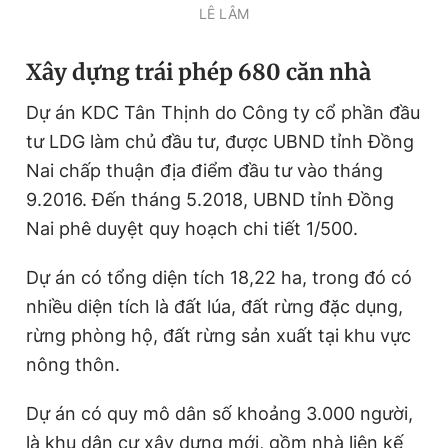
LÊ LÂM
Giấy phép xuất bản số 110/GP - BTTTT cấp ngày 24.3.2020
© 2003-2026 Bản quyền thuộc về Báo Thanh Niên. Cấm sao
chép dưới mọi hình thức nếu không có sự chấp thuận bằng văn
Xây dựng trái phép 680 căn nhà
bản. Phát triển bởi ePi Technologies, JSC.
Dự án KDC Tân Thịnh do Công ty cổ phần đầu
tư LDG làm chủ đầu tư, được UBND tỉnh Đồng
Nai chấp thuận địa điểm đầu tư vào tháng
9.2016. Đến tháng 5.2018, UBND tỉnh Đồng
Nai phê duyệt quy hoạch chi tiết 1/500.
Dự án có tổng diện tích 18,22 ha, trong đó có
nhiều diện tích là đất lúa, đất rừng đặc dụng,
rừng phòng hộ, đất rừng sản xuất tại khu vực
nông thôn.
Dự án có quy mô dân số khoảng 3.000 người,
là khu dân cư xây dựng mới, gồm nhà liên kế