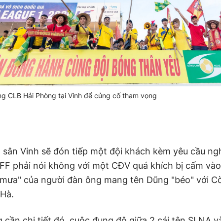
g CLB Hải Phòng tại Vinh để củng cố tham vọng
, sân Vinh sẽ đón tiếp một đội khách kèm yêu cầu ng
FF phải nói không với một CĐV quá khích bị cấm vào
mưa" của người đàn ông mang tên Dũng "béo" với Cò
Hà.
cần chi tiết đó, cuộc đụng độ giữa 2 cái tên SLNA v