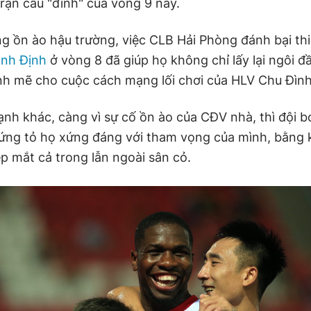
trận cầu "đinh" của vòng 9 này.
g ồn ào hậu trường, việc CLB Hải Phòng đánh bại thi
ình Định
ở vòng 8 đã giúp họ không chỉ lấy lại ngôi 
h mẽ cho cuộc cách mạng lối chơi của HLV Chu Đìn
ạnh khác, càng vì sự cố ồn ào của CĐV nhà, thì đội 
ứng tỏ họ xứng đáng với tham vọng của mình, bằng 
p mắt cả trong lẫn ngoài sân cỏ.