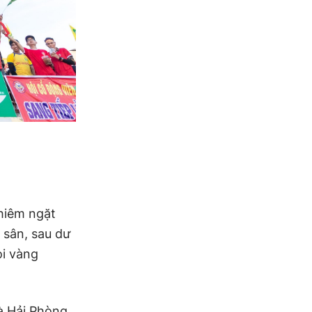
hiêm ngặt
 sân, sau dư
i vàng
à Hải Phòng