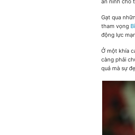
an ninh cho 
Gạt qua nhữn
tham vọng
B
động lực mạn
Ở một khía c
càng phải ch
quả mà sự đẹ