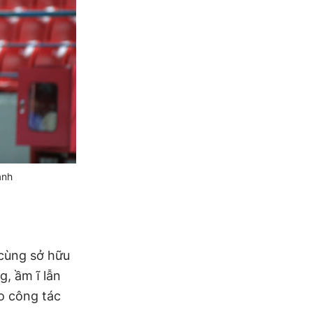
ảnh
 cùng sở hữu
g, ầm ĩ lẫn
o công tác