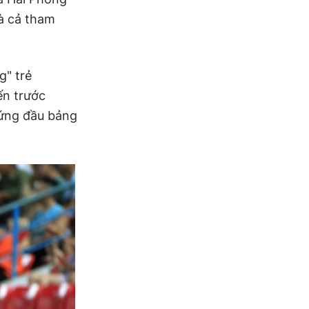
và cả tham
g" trẻ
ến trước
đứng đầu bảng