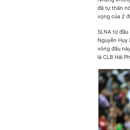
đã tự thân nó
vọng của 2 đ
SLNA từ đầu 
Nguyễn Huy H
vòng đấu này
là CLB Hải P