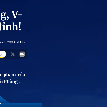
g, V-
đỉnh!
22 17:00 GMT+7
êu phẩm' của
ải Phòng .