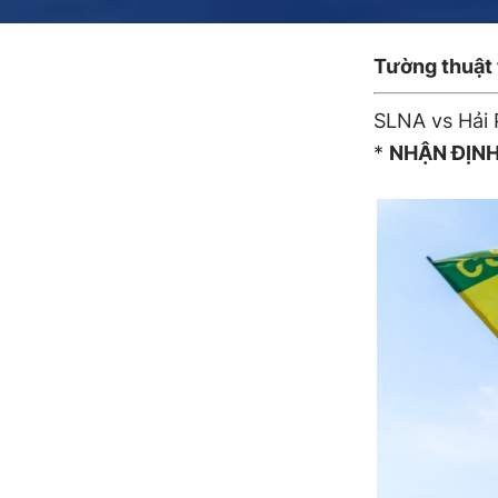
Tường thuật 
SLNA vs Hải
*
NHẬN ĐỊN