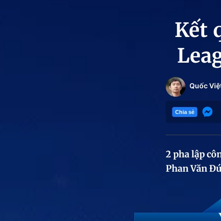
Kết 
Leag
Quốc Việ
Chia sẻ
2 pha lập cô
Phan Văn Đức