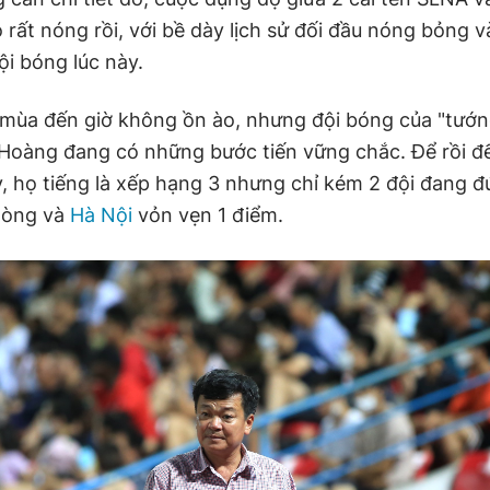
 rất nóng rồi, với bề dày lịch sử đối đầu nóng bỏng 
ội bóng lúc này.
mùa đến giờ không ồn ào, nhưng đội bóng của "tướn
oàng đang có những bước tiến vững chắc. Để rồi đ
, họ tiếng là xếp hạng 3 nhưng chỉ kém 2 đội đang 
hòng và
Hà Nội
vỏn vẹn 1 điểm.