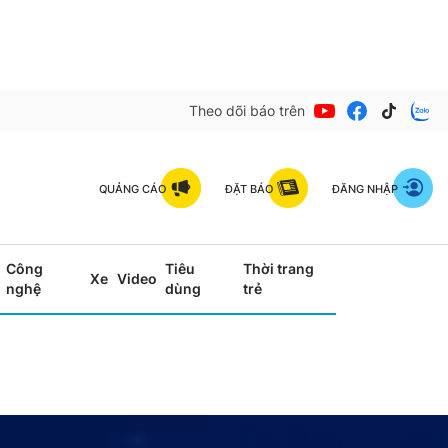
Theo dõi báo trên
QUẢNG CÁO
ĐẶT BÁO
ĐĂNG NHẬP
Công
Tiêu
Thời trang
Xe
Video
nghệ
dùng
trẻ