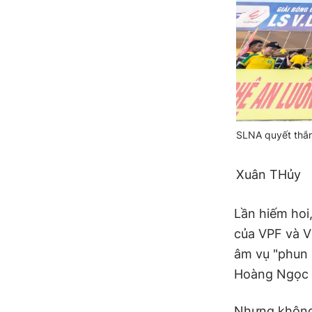
SLNA quyết thắn
Xuân THủy
Lần hiếm hoi
của VPF và V
âm vụ "phun 
Hoàng Ngọc 
Nhưng không 