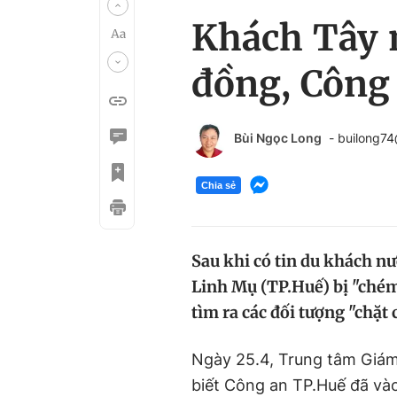
Khách Tây m
đồng, Công
Bùi Ngọc Long
- builong7
Chia sẻ
Sau khi có tin du khách n
Linh Mụ (TP.Huế) bị "chém
tìm ra các đối tượng "chặt
Ngày 25.4, Trung tâm Giám
biết Công an TP.Huế đã và