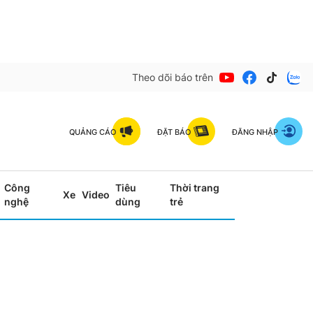
Theo dõi báo trên
QUẢNG CÁO
ĐẶT BÁO
ĐĂNG NHẬP
Công
Tiêu
Thời trang
Xe
Video
nghệ
dùng
trẻ