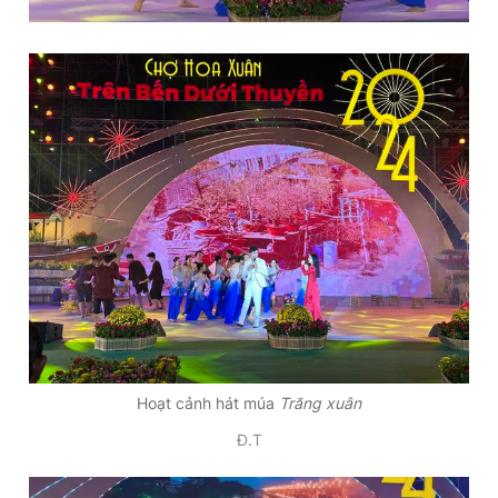
Hoạt cảnh hát múa
Trăng xuân
Đ.T