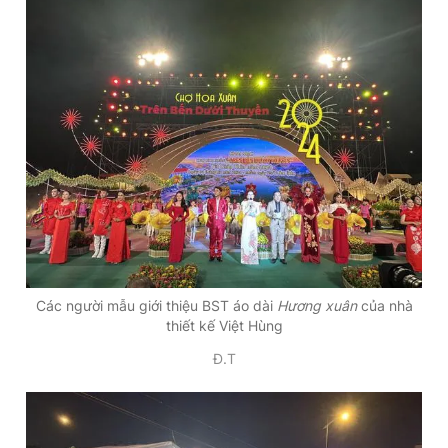
Các người mẫu giới thiệu BST áo dài
Hương xuân
của nhà
thiết kế Việt Hùng
Đ.T