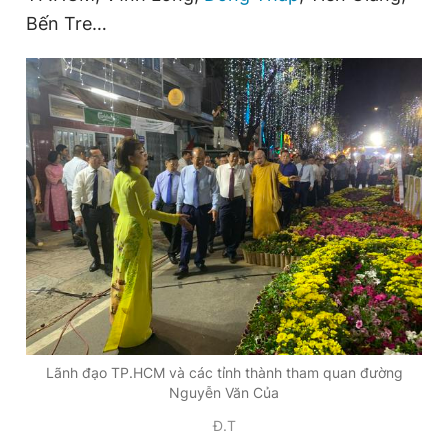
Bến Tre…
Lãnh đạo TP.HCM và các tỉnh thành tham quan đường
Nguyễn Văn Của
Đ.T