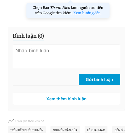
Chọn Báo
Thanh Niên
làm
nguồn ưu tiên
trên Google tìm kiếm.
Xem hướng dẫn.
Bình luận (
0
)
Gửi bình luận
Xem thêm bình luận
Khám phá thêm chủ đề
TRÊN BẾN DƯỚI THUYỀN
NGUYỄN VĂN CỦA
LỄ KHAI MẠC
BẾN BÌNH Đ