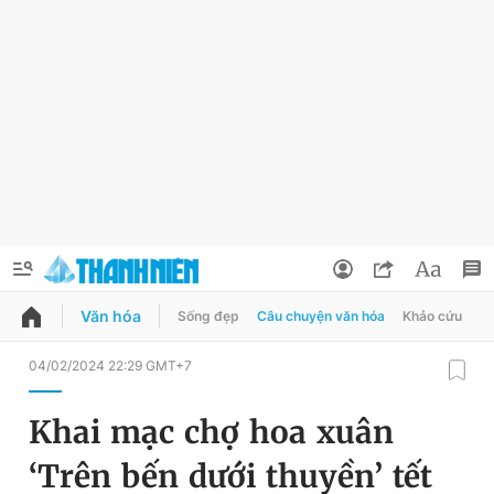
Văn hóa
Sống đẹp
Câu chuyện văn hóa
Khảo cứu
X
QUẢNG CÁO
ĐẶT BÁO
04/02/2024 22:29 GMT+7
Thông tin tài khoản
Khai mạc chợ hoa xuân
Đổi mật khẩu
Chuyên mục
‘Trên bến dưới thuyền’ tết
Tin đã lưu