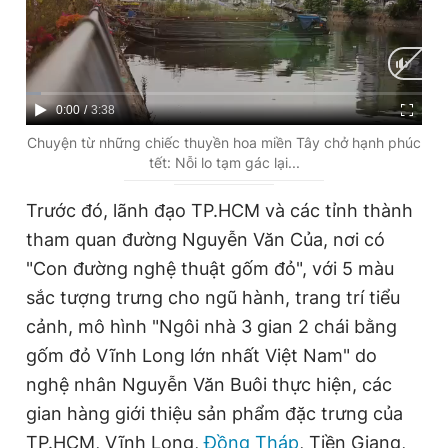
Giấy phép xuất bản số 110/GP - BTTTT cấp ngày 24.3.2020
© 2003-2026 Bản quyền thuộc về Báo Thanh Niên. Cấm sao
chép dưới mọi hình thức nếu không có sự chấp thuận bằng văn
bản. Phát triển bởi ePi Technologies, JSC.
C
0:00
/
D
3:38
u
u
Chuyện từ những chiếc thuyền hoa miền Tây chở hạnh phúc
tết: Nỗi lo tạm gác lại...
r
r
r
a
Trước đó, lãnh đạo TP.HCM và các tỉnh thành
e
t
tham quan đường Nguyễn Văn Của, nơi có
n
i
"Con đường nghệ thuật gốm đỏ", với 5 màu
t
o
sắc tượng trưng cho ngũ hành, trang trí tiểu
T
n
cảnh, mô hình "Ngôi nhà 3 gian 2 chái bằng
i
gốm đỏ Vĩnh Long lớn nhất Việt Nam" do
m
nghệ nhân Nguyễn Văn Buôi thực hiện, các
gian hàng giới thiệu sản phẩm đặc trưng của
e
TP.HCM, Vĩnh Long,
Đồng Tháp
, Tiền Giang,