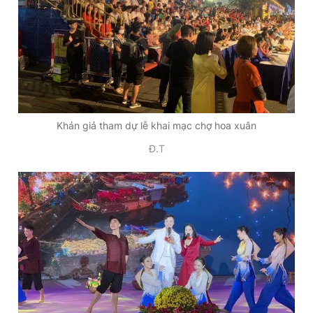
Khán giả tham dự lễ khai mạc chợ hoa xuân
Đ.T