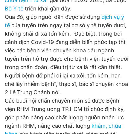
chữa bệnh từ xa
" giai đoạn 2020-2025, đã được
Giấy phép xuất bản số 110/GP - BTTTT cấp ngày 24.3.2020
Bộ Y tế
triển khai gần đây.
© 2003-2026 Bản quyền thuộc về Báo Thanh Niên. Cấm sao
Qua đó, giúp người dân được sử dụng
dịch vụ y
chép dưới mọi hình thức nếu không có sự chấp thuận bằng văn
bản. Phát triển bởi ePi Technologies, JSC.
tế
của tuyến trên ngay tại cơ sở y tế tuyến dưới,
không phải đi xa tốn kém. "Đặc biệt, trong bối
cảnh dịch Covid-19 đang diễn biến phức tạp thì
việc các bệnh viện chuyên khoa đầu ngành
tuyến trên hỗ trợ được cho bệnh viện tuyến dưới
trong chẩn đoán, điều trị từ xa là rất cần thiết.
Người bệnh đỡ phải đi lại xa xôi, tốn kém, hạn
chế lây nhiễm bệnh", thạc sĩ, bác sĩ chuyên khoa
2 Lê Trung Chánh nói.
Các buổi hội chẩn chuyên môn sẽ được Bệnh
viện RHM Trung ương TP.HCM tổ chức định kỳ,
góp phần nâng cao chất lượng nguồn nhân lực
ngành RHM, nâng cao chất lượng
khám, chữa