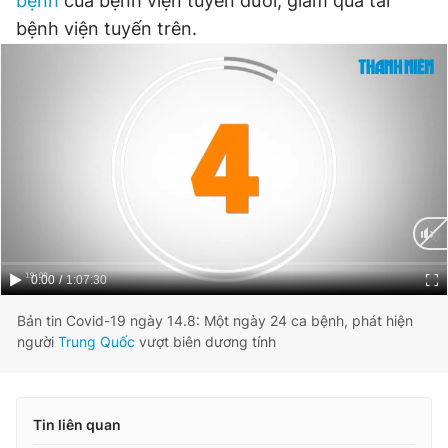
bệnh
của bệnh viện tuyến dưới, giảm quá tải
bệnh viện tuyến trên.
Current
0:00
/
Duration
1:07:30
Time
Bản tin Covid-19 ngày 14.8: Một ngày 24 ca bệnh, phát hiện
người
Trung Quốc
vượt biên dương tính
Tin liên quan