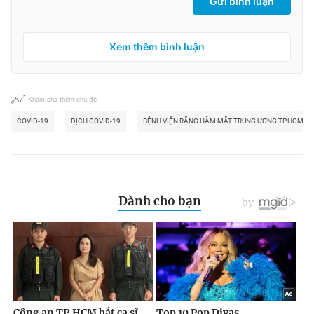
Gửi bình luận
Xem thêm bình luận
Khám phá thêm chủ đề
COVID-19
DỊCH COVID-19
BỆNH VIỆN RĂNG HÀM MẶT TRUNG ƯƠNG TP.HCM