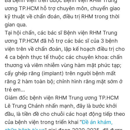
Ba bệnh viện trên được Bệnh viện RHM Trung
ương TP.HCM hỗ trợ chuyên môn, chuyển giao
kỹ thuật về chẩn đoán, điều trị RHM trong thời
Đọc Thanh Niên trên điện thoại
gian qua.
Tại hội chẩn, các bác sĩ Bệnh viện RHM Trung
ương TP.HCM đã hỗ trợ các bác sĩ của 3 bệnh
viện trên về chẩn đoán, lập kế hoạch điều trị cho
Theo dõi báo trên
4 ca bệnh thực tế thuộc các chuyên khoa: chấn
thương và viêm nhiễm vùng hàm mặt phức tạp;
Hotline
Liên hệ quảng cáo
cấy ghép răng (implant) trên người bệnh mất
0906 645 777
0908 780 404
răng 2 hàm toàn bộ; chỉnh hình răng mặt sớm ở
trẻ em...
Đặt báo
Quảng cáo
RSS
Tòa soạn
Chính sách bảo
Giám đốc bệnh viện RHM Trung ương TP.HCM
Tổng biên tập: Nguyễn Ngọc Toàn
Lê Trung Chánh nhấn mạnh, đây là bước khởi
Phó tổng biên tập thường trực: Hải Thành
đầu, là tiền đề cho chuỗi các hoạt động tiếp theo
Phó tổng biên tập: Lâm Hiếu Dũng
Phó tổng biên tập: Trần Việt Hưng
của bệnh viện trong triển khai “
Đề án khám,
Tổng thư ký tòa soạn: Đức Trung