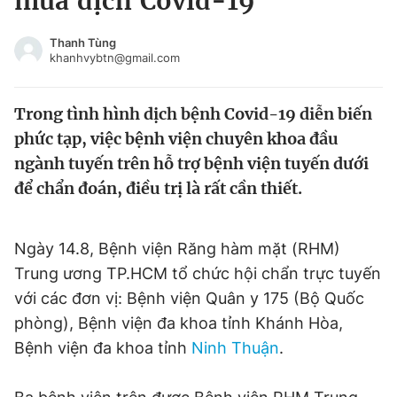
mùa dịch Covid-19
Chuyên mục khác
Tin đã xem
Thanh Tùng
khanhvybtn@gmail.com
Chào ngày mới
Tin 24h
Đăng xuất
Trong tình hình dịch bệnh Covid-19 diễn biến
Tin thị trường
Tin 360
phức tạp, việc bệnh viện chuyên khoa đầu
ngành tuyến trên hỗ trợ bệnh viện tuyến dưới
Video
Magazine
để chẩn đoán, điều trị là rất cần thiết.
Sản phẩm khác
Ngày 14.8, Bệnh viện Răng hàm mặt (RHM)
Tiện ích
Bạn cần biết
Trung ương TP.HCM tổ chức hội chẩn trực tuyến
với các đơn vị: Bệnh viện Quân y 175 (Bộ Quốc
phòng), Bệnh viện đa khoa tỉnh Khánh Hòa,
Thông tin tòa soạn
Liên hệ quảng cáo
Bệnh viện đa khoa tỉnh
Ninh Thuận
.