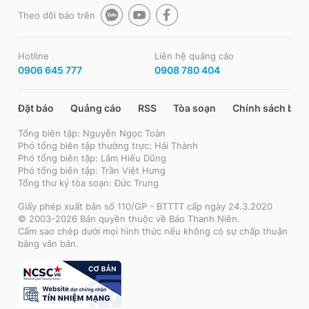
Theo dõi báo trên
Hotline
Liên hệ quảng cáo
0906 645 777
0908 780 404
Đặt báo
Quảng cáo
RSS
Tòa soạn
Chính sách bảo
Tổng biên tập: Nguyễn Ngọc Toàn
Phó tổng biên tập thường trực: Hải Thành
Phó tổng biên tập: Lâm Hiếu Dũng
Phó tổng biên tập: Trần Việt Hưng
Tổng thư ký tòa soạn: Đức Trung
Giấy phép xuất bản số 110/GP - BTTTT cấp ngày 24.3.2020
© 2003-2026 Bản quyền thuộc về Báo Thanh Niên.
Cấm sao chép dưới mọi hình thức nếu không có sự chấp thuận
bằng văn bản.