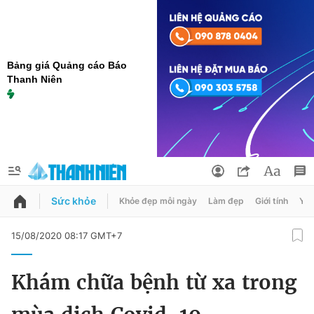
Bảng giá Quảng cáo Báo
Thanh Niên
Sức khỏe
Khỏe đẹp mỗi ngày
Làm đẹp
Giới tính
Y t
QUẢNG CÁO
ĐẶT BÁO
15/08/2020 08:17 GMT+7
Thông tin tài khoản
Khám chữa bệnh từ xa trong
Đổi mật khẩu
Chuyên mục
Tin đã lưu