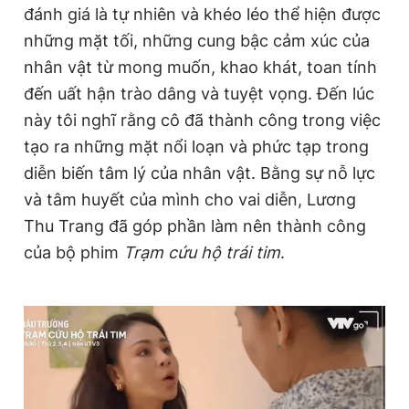
đánh giá là tự nhiên và khéo léo thể hiện được
Giấy phép xuất bản số 110/GP - BTTTT cấp ngày 24.3.2020
© 2003-2026 Bản quyền thuộc về Báo Thanh Niên. Cấm sao
những mặt tối, những cung bậc cảm xúc của
chép dưới mọi hình thức nếu không có sự chấp thuận bằng văn
nhân vật từ mong muốn, khao khát, toan tính
bản. Phát triển bởi ePi Technologies, JSC.
đến uất hận trào dâng và tuyệt vọng. Đến lúc
này tôi nghĩ rằng cô đã thành công trong việc
tạo ra những mặt nổi loạn và phức tạp trong
diễn biến tâm lý của nhân vật. Bằng sự nỗ lực
và tâm huyết của mình cho vai diễn, Lương
Thu Trang đã góp phần làm nên thành công
của bộ phim
Trạm cứu hộ trái tim
.