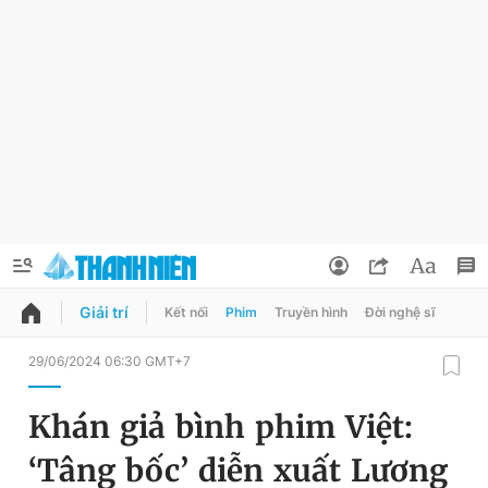
Giải trí
Kết nối
Phim
Truyền hình
Đời nghệ sĩ
QUẢNG CÁO
ĐẶT BÁO
29/06/2024 06:30 GMT+7
Thông tin tài khoản
Khán giả bình phim Việt:
Đổi mật khẩu
Chuyên mục
‘Tâng bốc’ diễn xuất Lương
Tin đã lưu