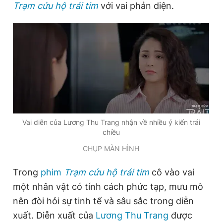
Trạm cứu hộ trái tim
với vai phản diện.
Đọc Thanh Niên trên điện thoại
Theo dõi báo trên
Vai diễn của Lương Thu Trang nhận về nhiều ý kiến trái
Hotline
Liên hệ quảng cáo
chiều
0906 645 777
0908 780 404
CHỤP MÀN HÌNH
Đặt báo
Quảng cáo
RSS
Tòa soạn
Chính sách bảo
Trong
phim
Trạm cứu hộ trái tim
cô vào vai
Tổng biên tập: Nguyễn Ngọc Toàn
một nhân vật có tính cách phức tạp, mưu mô
Phó tổng biên tập thường trực: Hải Thành
Phó tổng biên tập: Lâm Hiếu Dũng
nên đòi hỏi sự tinh tế và sâu sắc trong diễn
Phó tổng biên tập: Trần Việt Hưng
xuất. Diễn xuất của
Lương Thu Trang
được
Tổng thư ký tòa soạn: Đức Trung