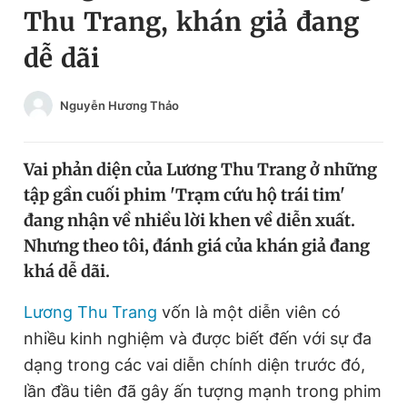
Thu Trang, khán giả đang
Chuyên mục khác
Tin đã xem
dễ dãi
Chào ngày mới
Tin 24h
Đăng xuất
Nguyễn Hương Thảo
Tin thị trường
Tin 360
Vai phản diện của Lương Thu Trang ở những
Video
Magazine
tập gần cuối phim 'Trạm cứu hộ trái tim'
đang nhận về nhiều lời khen về diễn xuất.
Sản phẩm khác
Nhưng theo tôi, đánh giá của khán giả đang
khá dễ dãi.
Tiện ích
Bạn cần biết
Lương Thu Trang
vốn là một diễn viên có
Thông tin tòa soạn
Liên hệ quảng cáo
nhiều kinh nghiệm và được biết đến với sự đa
dạng trong các vai diễn chính diện trước đó,
lần đầu tiên đã gây ấn tượng mạnh trong phim