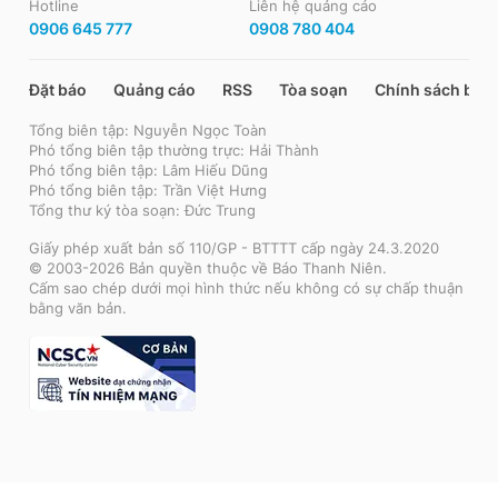
Hotline
Liên hệ quảng cáo
0906 645 777
0908 780 404
Đặt báo
Quảng cáo
RSS
Tòa soạn
Chính sách bảo
Tổng biên tập: Nguyễn Ngọc Toàn
Phó tổng biên tập thường trực: Hải Thành
Phó tổng biên tập: Lâm Hiếu Dũng
Phó tổng biên tập: Trần Việt Hưng
Tổng thư ký tòa soạn: Đức Trung
Giấy phép xuất bản số 110/GP - BTTTT cấp ngày 24.3.2020
© 2003-2026 Bản quyền thuộc về Báo Thanh Niên.
Cấm sao chép dưới mọi hình thức nếu không có sự chấp thuận
bằng văn bản.