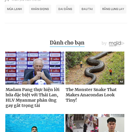
MÙA LẠNH
KHÀN GIỌNG
DAI DẲNG
ĐAU TAI
RĂNG LUNG LAY