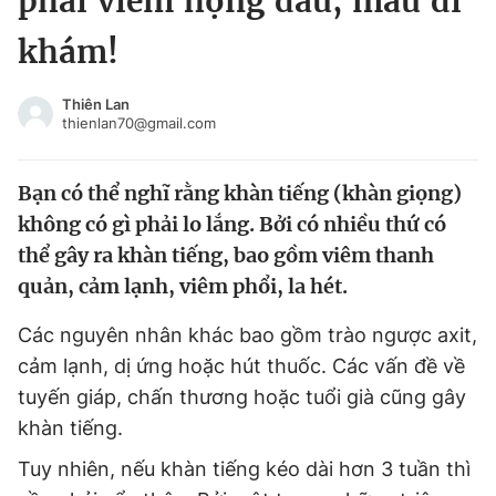
phải viêm họng đâu, mau đi
Chuyên mục khác
khám!
Tin đã xem
Chào ngày mới
Tin 24h
Thiên Lan
Đăng xuất
thienlan70@gmail.com
Tin thị trường
Tin 360
Bạn có thể nghĩ rằng khàn tiếng (khàn giọng)
Video
Magazine
không có gì phải lo lắng. Bởi có nhiều thứ có
thể gây ra khàn tiếng, bao gồm viêm thanh
quản, cảm lạnh, viêm phổi, la hét.
Sản phẩm khác
Các nguyên nhân khác bao gồm trào ngược axit,
Tiện ích
Bạn cần biết
cảm lạnh, dị ứng hoặc hút thuốc. Các vấn đề về
tuyến giáp, chấn thương hoặc tuổi già cũng gây
Thông tin tòa soạn
Liên hệ quảng cáo
khàn tiếng.
Tuy nhiên, nếu khàn tiếng kéo dài hơn 3 tuần thì