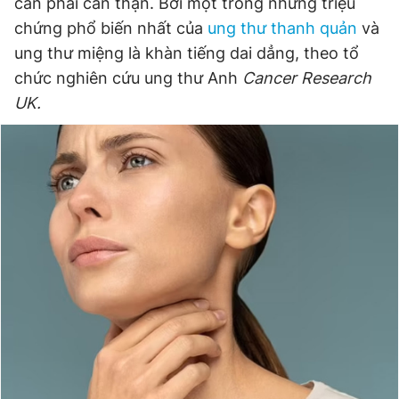
cần phải cẩn thận. Bởi một trong những triệu
chứng phổ biến nhất của
ung thư thanh quản
và
ung thư miệng là khàn tiếng dai dẳng, theo tổ
Đọc Thanh Niên trên điện thoại
chức nghiên cứu ung thư Anh
Cancer Research
UK.
Theo dõi báo trên
Hotline
Liên hệ quảng cáo
0906 645 777
0908 780 404
Đặt báo
Quảng cáo
RSS
Tòa soạn
Chính sách bảo
Tổng biên tập: Nguyễn Ngọc Toàn
Phó tổng biên tập thường trực: Hải Thành
Phó tổng biên tập: Lâm Hiếu Dũng
Phó tổng biên tập: Trần Việt Hưng
Tổng thư ký tòa soạn: Đức Trung