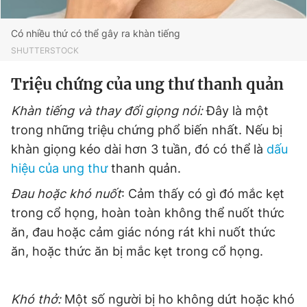
Giấy phép xuất bản số 110/GP - BTTTT cấp ngày 24.3.2020
© 2003-2026 Bản quyền thuộc về Báo Thanh Niên. Cấm sao
Có nhiều thứ có thể gây ra khàn tiếng
chép dưới mọi hình thức nếu không có sự chấp thuận bằng văn
bản. Phát triển bởi ePi Technologies, JSC.
SHUTTERSTOCK
Triệu chứng của ung thư thanh quản
Khàn tiếng và thay đổi giọng nói:
Đây là một
trong những triệu chứng phổ biến nhất. Nếu bị
khàn giọng kéo dài hơn 3 tuần, đó có thể là
dấu
hiệu của ung thư
thanh quản.
Đau hoặc khó nuốt
: Cảm thấy có gì đó mắc kẹt
trong cổ họng, hoàn toàn không thể nuốt thức
ăn, đau hoặc cảm giác nóng rát khi nuốt thức
ăn, hoặc thức ăn bị mắc kẹt trong cổ họng.
Khó thở:
Một số người bị ho không dứt hoặc khó