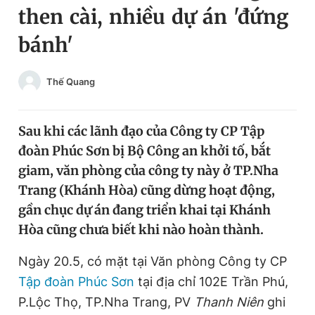
then cài, nhiều dự án 'đứng
Chuyên mục khác
Tin đã xem
bánh'
Chào ngày mới
Tin 24h
Đăng xuất
Thế Quang
Tin thị trường
Tin 360
Sau khi các lãnh đạo của Công ty CP Tập
Video
Magazine
đoàn Phúc Sơn bị Bộ Công an khởi tố, bắt
giam, văn phòng của công ty này ở TP.Nha
Sản phẩm khác
Trang (Khánh Hòa) cũng dừng hoạt động,
gần chục dự án đang triển khai tại Khánh
Tiện ích
Bạn cần biết
Hòa cũng chưa biết khi nào hoàn thành.
Thông tin tòa soạn
Liên hệ quảng cáo
Ngày 20.5, có mặt tại Văn phòng Công ty CP
Tập đoàn Phúc Sơn
tại địa chỉ 102E Trần Phú,
P.Lộc Thọ, TP.Nha Trang, PV
Thanh Niên
ghi