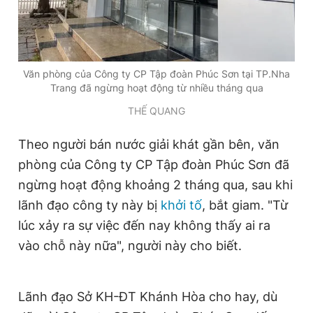
Giấy phép xuất bản số 110/GP - BTTTT cấp ngày 24.3.2020
© 2003-2026 Bản quyền thuộc về Báo Thanh Niên. Cấm sao
chép dưới mọi hình thức nếu không có sự chấp thuận bằng văn
bản. Phát triển bởi ePi Technologies, JSC.
Văn phòng của Công ty CP Tập đoàn Phúc Sơn tại TP.Nha
Trang đã ngừng hoạt động từ nhiều tháng qua
THẾ QUANG
Theo người bán nước giải khát gần bên, văn
phòng của Công ty CP Tập đoàn Phúc Sơn đã
ngừng hoạt động khoảng 2 tháng qua, sau khi
lãnh đạo công ty này bị
khởi tố
, bắt giam. "Từ
lúc xảy ra sự việc đến nay không thấy ai ra
vào chỗ này nữa", người này cho biết.
Lãnh đạo Sở KH-ĐT Khánh Hòa cho hay, dù