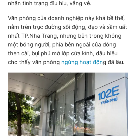
nhận tình trạng đìu hiu, vắng vẻ.
Văn phòng của doanh nghiệp này khá bề thế,
Đọc Thanh Niên trên điện thoại
nằm trên trục đường sôi động, đẹp và sầm uất
nhất TP.Nha Trang, nhưng bên trong không
một bóng người; phía bên ngoài cửa đóng
then cài, bụi phủ mờ lớp cửa kính, dấu hiệu
Theo dõi báo trên
cho thấy văn phòng
ngừng hoạt độn
g đã lâu.
Hotline
Liên hệ quảng cáo
0906 645 777
0908 780 404
Đặt báo
Quảng cáo
RSS
Tòa soạn
Chính sách bảo
Tổng biên tập: Nguyễn Ngọc Toàn
Phó tổng biên tập thường trực: Hải Thành
Phó tổng biên tập: Lâm Hiếu Dũng
Phó tổng biên tập: Trần Việt Hưng
Tổng thư ký tòa soạn: Đức Trung