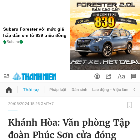
Subaru Forester với mức giá
hấp dẫn chỉ từ 839 triệu đồng
Subaru
Thời sự
Pháp luật
Dân sinh
Lao động - Việc làm
Quy
QUẢNG CÁO
ĐẶT BÁO
20/05/2024 15:26 GMT+7
Thông tin tài khoản
Khánh Hòa: Văn phòng Tập
Đổi mật khẩu
Chuyên mục
đoàn Phúc Sơn cửa đóng
Tin đã lưu