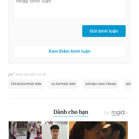
Gửi bình luận
Xem thêm bình luận
Khám phá thêm chủ đề
TẬP ĐOÀN PHÚC SƠN
VỤ ÁN PHÚC SƠN
SÂN BAY NHA TRANG
NÚT GIA