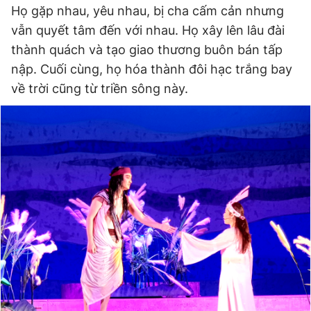
Họ gặp nhau, yêu nhau, bị cha cấm cản nhưng
vẫn quyết tâm đến với nhau. Họ xây lên lâu đài
thành quách và tạo giao thương buôn bán tấp
Đọc Thanh Niên trên điện thoại
nập. Cuối cùng, họ hóa thành đôi hạc trắng bay
về trời cũng từ triền sông này.
Theo dõi báo trên
Hotline
Liên hệ quảng cáo
0906 645 777
0908 780 404
Đặt báo
Quảng cáo
RSS
Tòa soạn
Chính sách bảo
Tổng biên tập: Nguyễn Ngọc Toàn
Phó tổng biên tập thường trực: Hải Thành
Phó tổng biên tập: Lâm Hiếu Dũng
Phó tổng biên tập: Trần Việt Hưng
Tổng thư ký tòa soạn: Đức Trung