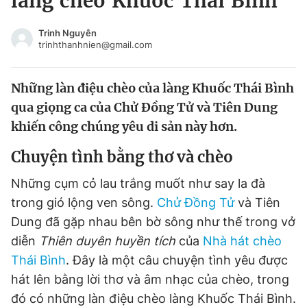
làng chèo Khuốc Thái Bình
Chuyên mục khác
Tin đã xem
Trinh Nguyễn
trinhthanhnien@gmail.com
Chào ngày mới
Tin 24h
Đăng xuất
Những làn điệu chèo của làng Khuốc Thái Bình
Tin thị trường
Tin 360
qua giọng ca của Chử Đồng Tử và Tiên Dung
khiến công chúng yêu di sản này hơn.
Video
Magazine
Chuyện tình bằng thơ và chèo
Sản phẩm khác
Những cụm cỏ lau trắng muốt như say la đà
trong gió lộng ven sông.
Chử Đồng Tử
và Tiên
Tiện ích
Bạn cần biết
Dung đã gặp nhau bên bờ sông như thế trong vở
diễn
Thiên duyên huyền tích
của
Nhà hát chèo
Thông tin tòa soạn
Liên hệ quảng cáo
Thái Bình
. Đây là một câu chuyện tình yêu được
hát lên bằng lời thơ và âm nhạc của chèo, trong
đó có những làn điệu chèo làng Khuốc Thái Bình.