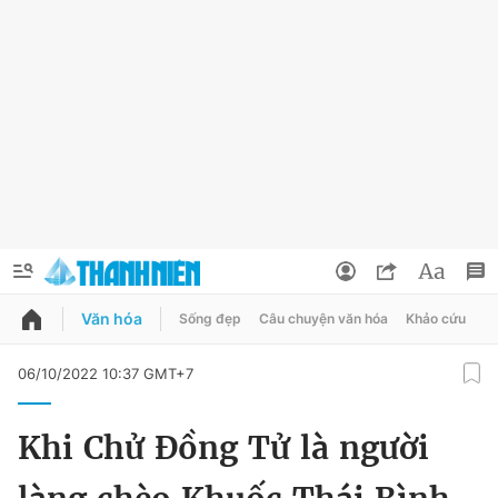
Văn hóa
Sống đẹp
Câu chuyện văn hóa
Khảo cứu
X
QUẢNG CÁO
ĐẶT BÁO
06/10/2022 10:37 GMT+7
Thông tin tài khoản
Khi Chử Đồng Tử là người
Đổi mật khẩu
Chuyên mục
Tin đã lưu