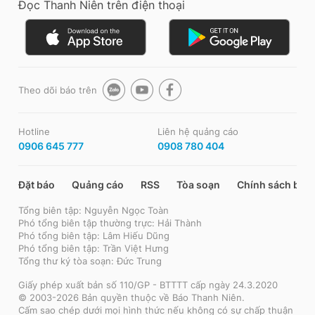
Đọc Thanh Niên trên điện thoại
Theo dõi báo trên
Hotline
Liên hệ quảng cáo
0906 645 777
0908 780 404
Đặt báo
Quảng cáo
RSS
Tòa soạn
Chính sách bảo
Tổng biên tập: Nguyễn Ngọc Toàn
Phó tổng biên tập thường trực: Hải Thành
Phó tổng biên tập: Lâm Hiếu Dũng
Phó tổng biên tập: Trần Việt Hưng
Tổng thư ký tòa soạn: Đức Trung
Giấy phép xuất bản số 110/GP - BTTTT cấp ngày 24.3.2020
© 2003-2026 Bản quyền thuộc về Báo Thanh Niên.
Cấm sao chép dưới mọi hình thức nếu không có sự chấp thuận