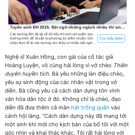
Tuyển sinh ĐH 2026: Bất ngờ những ngành nhiều thí sinh đăng ký
Các trường ĐH đã tải về dữ liệu thí sinh xét tuyển vào
trường mình để chuẩn bị phương án điểm chuẩn. Ghi
Tìm hiểu thêm
nhận thực tế từ các trường cho thấy có nhiều bất ngờ
trong xu hướng thí sinh đăng ký ngành xét tuyển năm
nay.
Nghệ sĩ Xuân Hồng, con gái của cố tác giả
Hoàng Luyện, vô cùng hài lòng vì vở chèo
Thiên
duyên huyền tích.
Bà yêu những làn điệu chèo,
yêu sự sinh động của các nhân vật trong vở
diễn. Bà cũng yêu cả cách dàn dựng tôn vinh
văn hóa dân tộc ở đó. Không chỉ là chèo, đạo
diễn đã đưa thêm cả màn
hát trống quân
vào
cảnh hội làng. “Cách dàn dựng này đã mang tới
một sinh khí mới cho kịch bản của bố tôi với một
góc nhìn và khai thác khác. Tôi rất hài lòng với