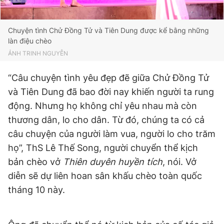
Giấy phép xuất bản số 110/GP - BTTTT cấp ngày 24.3.2020
© 2003-2026 Bản quyền thuộc về Báo Thanh Niên. Cấm sao
chép dưới mọi hình thức nếu không có sự chấp thuận bằng văn
Chuyện tình Chử Đồng Tử và Tiên Dung được kể bằng những
bản. Phát triển bởi ePi Technologies, JSC.
làn điệu chèo
ẢNH TRINH NGUYỄN
“Câu chuyện tình yêu đẹp đẽ giữa Chử Đồng Tử
và Tiên Dung đã bao đời nay khiến người ta rung
động. Nhưng họ không chỉ yêu nhau mà còn
thương dân, lo cho dân. Từ đó, chúng ta có cả
câu chuyện của người làm vua, người lo cho trăm
họ”, ThS Lê Thế Song, người chuyển thể kịch
bản chèo vở
Thiên duyên huyền tích
, nói. Vở
diễn sẽ dự liên hoan sân khấu chèo toàn quốc
tháng 10 này.