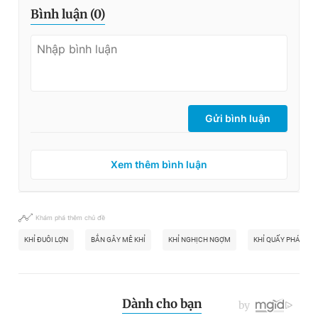
Bình luận (
0
)
Gửi bình luận
Xem thêm bình luận
Khám phá thêm chủ đề
KHỈ ĐUÔI LỢN
BẮN GÂY MÊ KHỈ
KHỈ NGHỊCH NGỢM
KHỈ QUẤY PHÁ NHÀ