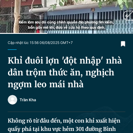
Chuyên mục khác
Tin đã xem
Chào ngày mới
Tin 24h
Đăng xuất
Tin thị trường
Tin 360
Current
0:24
/
Duration
1:06
Cập nhật lúc 15:56 06/08/2025 GMT+7
Time
Video
Magazine
Khỉ đuôi lợn 'đột nhập' nhà
dân trộm thức ăn, nghịch
Sản phẩm khác
ngợm leo mái nhà
Tiện ích
Bạn cần biết
Trần Kha
Thông tin tòa soạn
Liên hệ quảng cáo
Không rõ từ đâu đến, một con khỉ xuất hiện
quấy phá tại khu vực hẻm 301 đường Bình