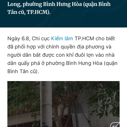
Long, phường Bình Hưng Hòa (quận Bình
Tân cũ, TP.HCM).
Đọc Thanh Niên trên điện thoại
Ngày 6.8, Chi cục
Kiểm lâm
TP.HCM cho biết
đã phối hợp với chính quyền địa phương và
Theo dõi báo trên
người dân bắt được con khỉ đuôi lợn vào nhà
dân quấy phá ở phường Bình Hưng Hòa (quận
Bình Tân cũ).
Hotline
Liên hệ quảng cáo
0906 645 777
0908 780 404
Đặt báo
Quảng cáo
RSS
Tòa soạn
Chính sách bảo
Tổng biên tập: Nguyễn Ngọc Toàn
Phó tổng biên tập thường trực: Hải Thành
Phó tổng biên tập: Lâm Hiếu Dũng
Phó tổng biên tập: Trần Việt Hưng
Tổng thư ký tòa soạn: Đức Trung