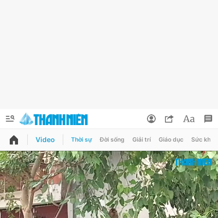
Video
Thời sự
Đời sống
Giải trí
Giáo dục
Sức khỏe
QUẢNG CÁO
ĐẶT BÁO
Thông tin tài khoản
Đổi mật khẩu
Chuyên mục
Tin đã lưu