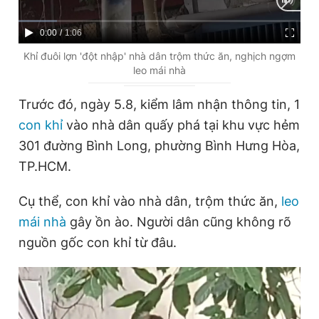
Giấy phép xuất bản số 110/GP - BTTTT cấp ngày 24.3.2020
© 2003-2026 Bản quyền thuộc về Báo Thanh Niên. Cấm sao
C
0:00
/
D
1:06
chép dưới mọi hình thức nếu không có sự chấp thuận bằng văn
bản. Phát triển bởi ePi Technologies, JSC.
u
u
Khỉ đuôi lợn 'đột nhập' nhà dân trộm thức ăn, nghịch ngợm
leo mái nhà
r
r
r
a
Trước đó, ngày 5.8, kiểm lâm nhận thông tin, 1
e
t
con khỉ
vào nhà dân quấy phá tại khu vực hẻm
n
i
301 đường Bình Long, phường Bình Hưng Hòa,
t
o
TP.HCM.
T
n
Cụ thể, con khỉ vào nhà dân, trộm thức ăn,
leo
i
mái nhà
gây ồn ào. Người dân cũng không rõ
m
nguồn gốc con khỉ từ đâu.
e