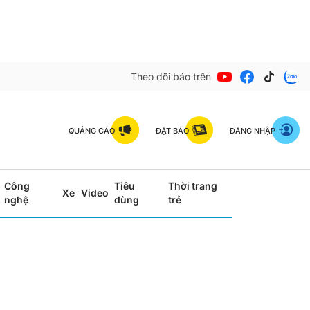
Theo dõi báo trên
QUẢNG CÁO
ĐẶT BÁO
ĐĂNG NHẬP
Công
Tiêu
Thời trang
Xe
Video
nghệ
dùng
trẻ