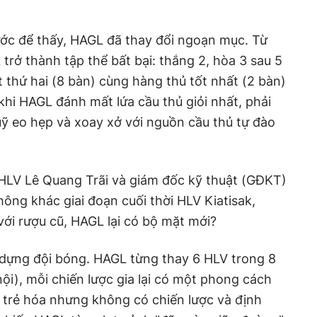
ước để thấy, HAGL đã thay đổi ngoạn mục. Từ
trở thành tập thể bất bại: thắng 2, hòa 3 sau 5
 thứ hai (8 bàn) cùng hàng thủ tốt nhất (2 bàn)
khi HAGL đánh mất lứa cầu thủ giỏi nhất, phải
ỹ eo hẹp và xoay xở với nguồn cầu thủ tự đào
 HLV Lê Quang Trãi và giám đốc kỹ thuật (GĐKT)
ông khác giai đoạn cuối thời HLV Kiatisak,
 với rượu cũ, HAGL lại có bộ mặt mới?
 dựng đội bóng. HAGL từng thay 6 HLV trong 8
ội), mỗi chiến lược gia lại có một phong cách
ệc trẻ hóa nhưng không có chiến lược và định