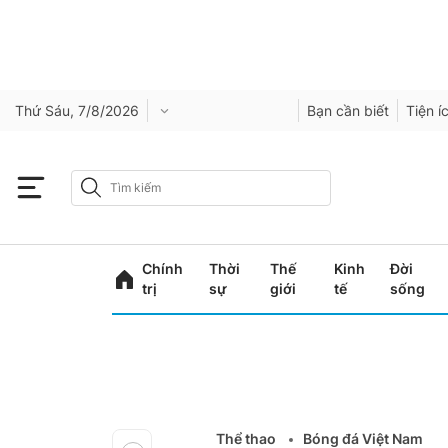
Thứ Sáu, 7/8/2026
Bạn cần biết
Tiện í
Chính
Thời
Thế
Kinh
Đời
trị
sự
giới
tế
sống
Thể thao
Bóng đá Việt Nam