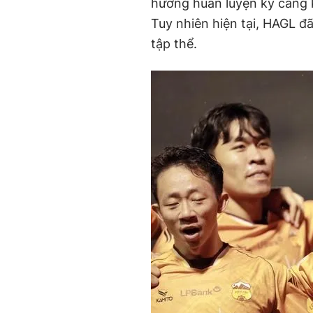
hướng huấn luyện kỹ càng 
Tuy nhiên hiện tại, HAGL đã 
tập thể.