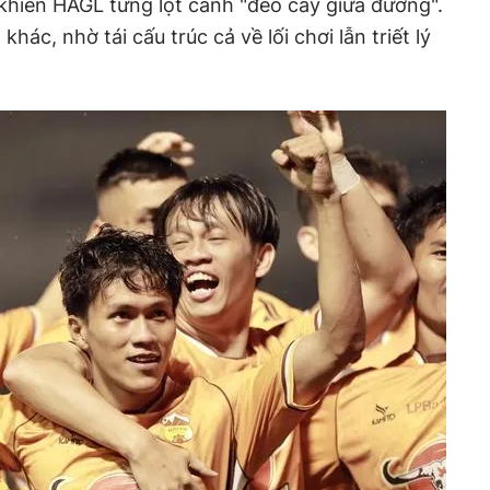
khiến HAGL từng lọt cảnh "đẽo cày giữa đường".
khác, nhờ tái cấu trúc cả về lối chơi lẫn triết lý