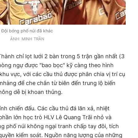
Đội bóng phố núi đã khác
ẢNH: MINH TRẦN
hành chỉ lọt lưới 2 bàn trong 5 trận gần nhất (3
phòng ngự được "bao bọc" kỹ càng theo hình
hu vực, với các cầu thủ được phân chia vị trí cụ
 nhàng để che chắn từ biên đến trung lộ biến
hông dễ bị khoan thủng.
ính chiến đấu. Các cầu thủ đá lăn xả, nhiệt
phần lớn học trò HLV Lê Quang Trãi nhỏ và
 phố núi không ngại tranh chấp tay đôi, tích
i quyền kiểm soát. Nguồn năng lượng của những