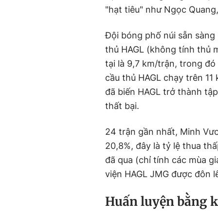
"hạt tiêu" như Ngọc Quang
Đội bóng phố núi sẵn sàng 
thủ HAGL (không tính thủ m
tại là 9,7 km/trận, trong đ
cầu thủ HAGL chạy trên 11 
đã biến HAGL trở thành tậ
thất bại.
24 trận gần nhất, Minh Vươ
20,8%, đây là tỷ lệ thua th
đã qua (chỉ tính các mùa giả
viện HAGL JMG được đôn l
Huấn luyện bằng 