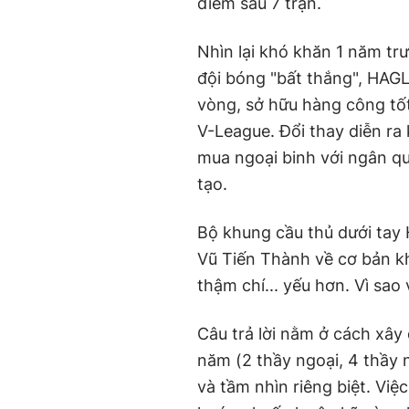
điểm sau 7 trận.
Nhìn lại khó khăn 1 năm tr
đội bóng "bất thắng", HAGL 
vòng, sở hữu hàng công tốt
V-League. Đổi thay diễn ra 
mua ngoại binh với ngân qu
tạo.
Bộ khung cầu thủ dưới tay
Vũ Tiến Thành về cơ bản kh
thậm chí... yếu hơn. Vì sao
Câu trả lời nằm ở cách xây
năm (2 thầy ngoại, 4 thầy n
và tầm nhìn riêng biệt. Vi