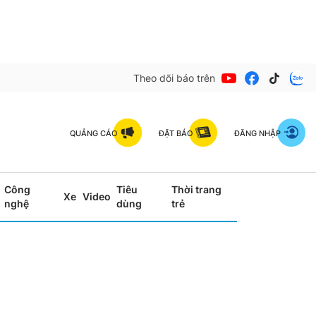
Theo dõi báo trên
QUẢNG CÁO
ĐẶT BÁO
ĐĂNG NHẬP
Công
Tiêu
Thời trang
Xe
Video
nghệ
dùng
trẻ