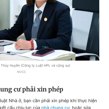
 Thúy Huyền (Công ty Luật HPL và cộng sự)
NVCC
ung cư phải xin phép
luật Nhà ở, bạn cần phải xin phép khi thực hiện
kết cấu chịu lực của
nhà chung cư
, hoặc sửa