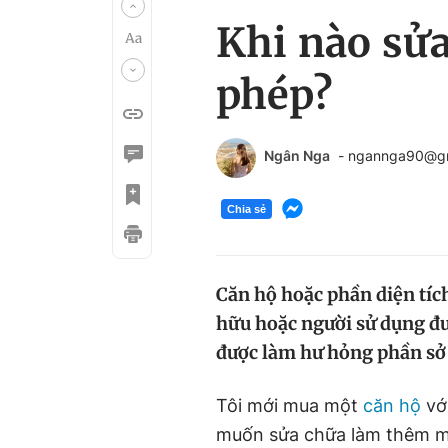
Khi nào sửa
phép?
Ngân Nga
- ngannga90@g
Chia sẻ
Căn hộ hoặc phần diện tích
hữu hoặc người sử dụng đ
được làm hư hỏng phần sở
Tôi mới mua một
căn hộ
với
muốn sửa chữa làm thêm m