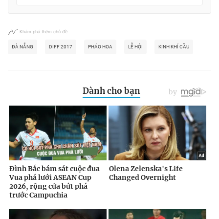
Khám phá thêm chủ đề
ĐÀ NẴNG
DIFF 2017
PHÁO HOA
LỄ HỘI
KINH KHÍ CẦU