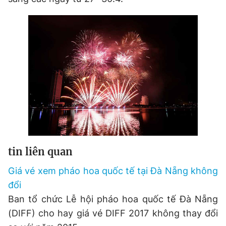
Đọc Thanh Niên trên điện thoại
Theo dõi báo trên
Hotline
Liên hệ quảng cáo
0906 645 777
0908 780 404
tin liên quan
Đặt báo
Quảng cáo
RSS
Tòa soạn
Chính sách bảo
Giá vé xem pháo hoa quốc tế tại Đà Nẵng không
Tổng biên tập: Nguyễn Ngọc Toàn
đổi
Phó tổng biên tập thường trực: Hải Thành
Ban tổ chức Lễ hội pháo hoa quốc tế Đà Nẵng
Phó tổng biên tập: Lâm Hiếu Dũng
Phó tổng biên tập: Trần Việt Hưng
(DIFF) cho hay giá vé DIFF 2017 không thay đổi
Tổng thư ký tòa soạn: Đức Trung