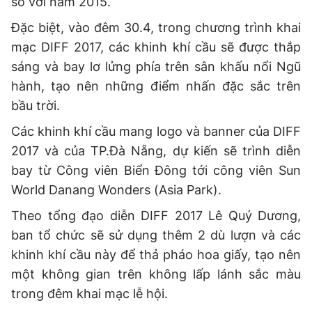
so với năm 2015.
Giấy phép xuất bản số 110/GP - BTTTT cấp ngày 24.3.2020
Đặc biệt, vào đêm 30.4, trong chương trình khai
© 2003-2026 Bản quyền thuộc về Báo Thanh Niên. Cấm sao
chép dưới mọi hình thức nếu không có sự chấp thuận bằng văn
mạc DIFF 2017, các khinh khí cầu sẽ được thắp
bản. Phát triển bởi ePi Technologies, JSC.
sáng và bay lơ lửng phía trên sân khấu nổi Ngũ
hành, tạo nên những điểm nhấn đặc sắc trên
bầu trời.
Các khinh khí cầu mang logo và banner của DIFF
2017 và của TP.Đà Nẵng, dự kiến sẽ trình diễn
bay từ Công viên Biển Đông tới công viên Sun
World Danang Wonders (Asia Park).
Theo tổng đạo diễn DIFF 2017 Lê Quý Dương,
ban tổ chức sẽ sử dụng thêm 2 dù lượn và các
khinh khí cầu này để thả pháo hoa giấy, tạo nên
một không gian trên không lấp lánh sắc màu
trong đêm khai mạc lễ hội.