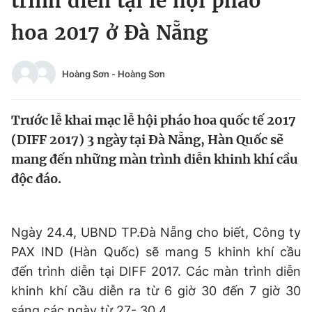
trình diễn tại lễ hội pháo
Chuyên mục khác
hoa 2017 ở Đà Nẵng
Tin đã xem
Chào ngày mới
Tin 24h
Đăng xuất
Hoàng Sơn
-
Hoàng Sơn
Tin thị trường
Tin 360
Trước lễ khai mạc lễ hội pháo hoa quốc tế 2017
Video
Magazine
(DIFF 2017) 3 ngày tại Đà Nẵng, Hàn Quốc sẽ
mang đến những màn trình diễn khinh khí cầu
độc đáo.
Sản phẩm khác
Tiện ích
Bạn cần biết
Ngày 24.4, UBND TP.Đà Nẵng cho biết, Công ty
PAX IND (Hàn Quốc) sẽ mang 5 khinh khí cầu
Thông tin tòa soạn
Liên hệ quảng cáo
đến trình diễn tại DIFF 2017. Các màn trình diễn
khinh khí cầu diễn ra từ 6 giờ 30 đến 7 giờ 30
sáng các ngày từ 27- 30.4.