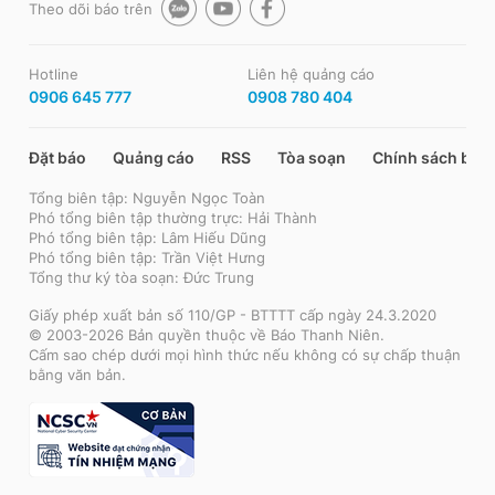
Theo dõi báo trên
Hotline
Liên hệ quảng cáo
0906 645 777
0908 780 404
Đặt báo
Quảng cáo
RSS
Tòa soạn
Chính sách bảo
Tổng biên tập: Nguyễn Ngọc Toàn
Phó tổng biên tập thường trực: Hải Thành
Phó tổng biên tập: Lâm Hiếu Dũng
Phó tổng biên tập: Trần Việt Hưng
Tổng thư ký tòa soạn: Đức Trung
Giấy phép xuất bản số 110/GP - BTTTT cấp ngày 24.3.2020
© 2003-2026 Bản quyền thuộc về Báo Thanh Niên.
Cấm sao chép dưới mọi hình thức nếu không có sự chấp thuận
bằng văn bản.