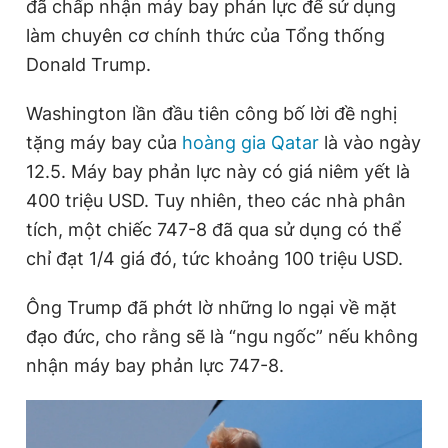
đã chấp nhận máy bay phản lực để sử dụng
Giấy phép xuất bản số 110/GP - BTTTT cấp ngày 24.3.2020
làm chuyên cơ chính thức của Tổng thống
© 2003-2026 Bản quyền thuộc về Báo Thanh Niên. Cấm sao
chép dưới mọi hình thức nếu không có sự chấp thuận bằng văn
Donald Trump.
bản. Phát triển bởi ePi Technologies, JSC.
Washington lần đầu tiên công bố lời đề nghị
tặng máy bay của
hoàng gia Qatar
là vào ngày
12.5. Máy bay phản lực này có giá niêm yết là
400 triệu USD. Tuy nhiên, theo các nhà phân
tích, một chiếc 747-8 đã qua sử dụng có thể
chỉ đạt 1/4 giá đó, tức khoảng 100 triệu USD.
Ông Trump đã phớt lờ những lo ngại về mặt
đạo đức, cho rằng sẽ là “ngu ngốc” nếu không
nhận máy bay phản lực 747-8.