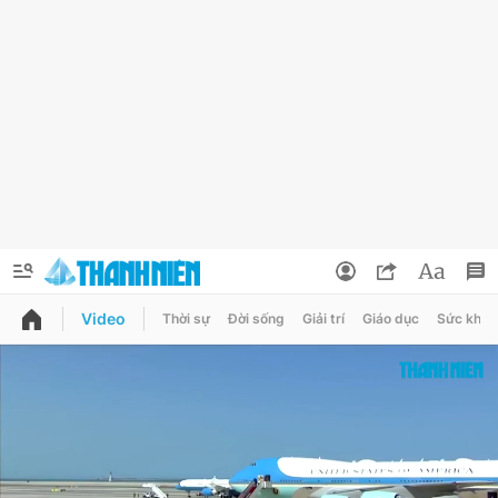
Video
Thời sự
Đời sống
Giải trí
Giáo dục
Sức khỏe
QUẢNG CÁO
ĐẶT BÁO
Thông tin tài khoản
Đổi mật khẩu
Chuyên mục
Tin đã lưu