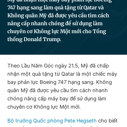
747 hạng sang làm quà tặng từ Qatar và
Không quân Mỹ đã được yêu cầu tìm cách
Đọc Thanh Niên trên điện thoại
nâng cấp nhanh chóng để sử dụng làm
chuyên cơ Không lực Một mới cho Tổng
thống Donald Trump.
Theo dõi báo trên
Theo Lầu Năm Góc ngày 21.5, Mỹ đã chấp
Hotline
Liên hệ quảng cáo
nhận một quà tặng từ Qatar là một chiếc máy
0906 645 777
0908 780 404
bay phản lực Boeing 747 hạng sang. Không
quân Mỹ đã được yêu cầu tìm cách nhanh
Đặt báo
Quảng cáo
RSS
Tòa soạn
Chính sách bảo
chóng nâng cấp máy bay để sử dụng làm
Tổng biên tập: Nguyễn Ngọc Toàn
chuyên cơ Không lực Một mới.
Phó tổng biên tập thường trực: Hải Thành
Phó tổng biên tập: Lâm Hiếu Dũng
Phó tổng biên tập: Trần Việt Hưng
Bộ trưởng Quốc phòng Pete Hegseth
cho biết
Tổng thư ký tòa soạn: Đức Trung