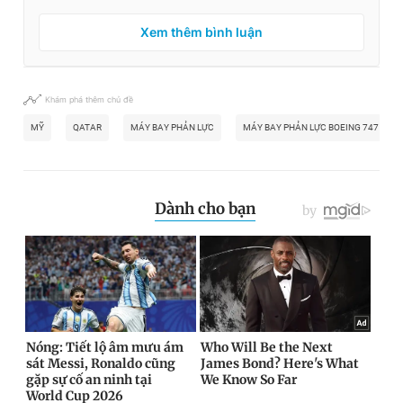
Xem thêm bình luận
Khám phá thêm chủ đề
MỸ
QATAR
MÁY BAY PHẢN LỰC
MÁY BAY PHẢN LỰC BOEING 747