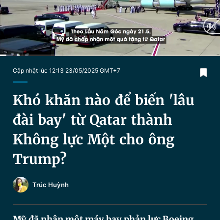
Chuyên mục khác
Tin đã xem
Chào ngày mới
Tin 24h
Đăng xuất
Tin thị trường
Tin 360
Current
0:04
/
Duration
2:30
Cập nhật lúc 12:13 23/05/2025 GMT+7
Time
Video
Magazine
Khó khăn nào để biến 'lâu
đài bay' từ Qatar thành
Sản phẩm khác
Không lực Một cho ông
Tiện ích
Bạn cần biết
Trump?
Thông tin tòa soạn
Liên hệ quảng cáo
Trúc Huỳnh
Mỹ đã nhận một máy bay phản lực Boeing