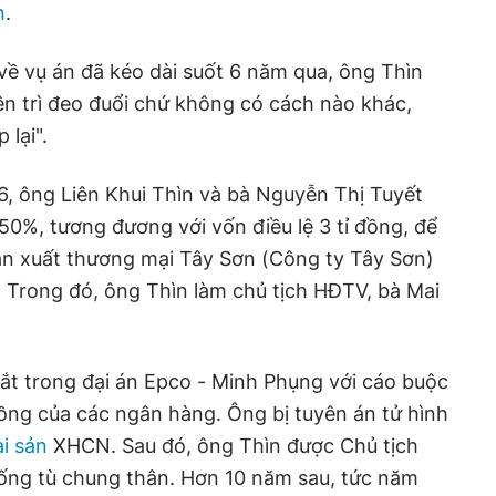
n
.
về vụ án đã kéo dài suốt 6 năm qua, ông Thìn
kiên trì đeo đuổi chứ không có cách nào khác,
lại".
, ông Liên Khui Thìn và bà Nguyễn Thị Tuyết
0%, tương đương với vốn điều lệ 3 tỉ đồng, để
n xuất thương mại Tây Sơn (Công ty Tây Sơn)
 Trong đó, ông Thìn làm chủ tịch HĐTV, bà Mai
ắt trong đại án Epco - Minh Phụng với cáo buộc
ồng của các ngân hàng. Ông bị tuyên án tử hình
ài sản
XHCN. Sau đó, ông Thìn được Chủ tịch
uống tù chung thân. Hơn 10 năm sau, tức năm