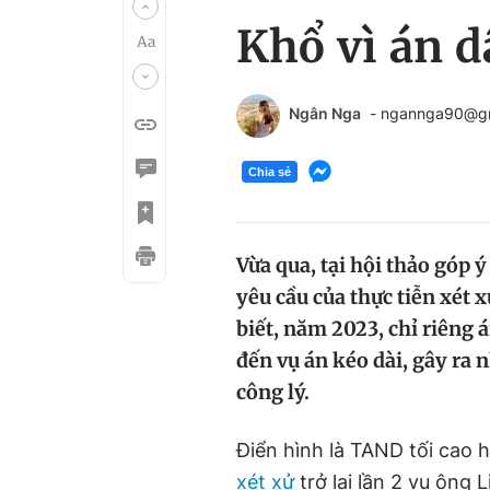
Khổ vì án d
Ngân Nga
- ngannga90@g
Chia sẻ
Vừa qua, tại hội thảo góp ý
yêu cầu của thực tiễn xét
biết, năm 2023, chỉ riêng á
đến vụ án kéo dài, gây ra 
công lý.
Điển hình là TAND tối cao 
xét xử
trở lại lần 2 vụ ông 