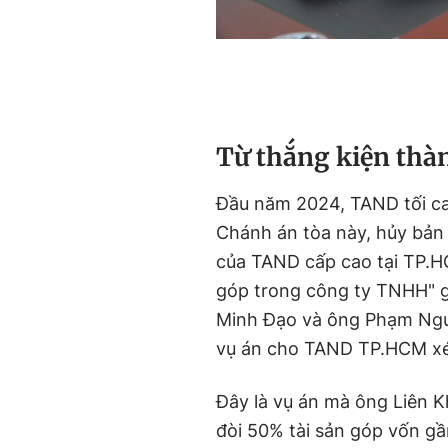
T
ừ thắng kiện thà
Đầu năm 2024, TAND tối c
Chánh án tòa này, hủy bả
của TAND cấp cao tại TP.H
góp trong công ty TNHH" gi
Minh Đạo và ông Phạm Nguy
vụ án cho TAND TP.HCM xét 
Đây là vụ án mà ông Liên K
đòi 50% tài sản góp vốn g