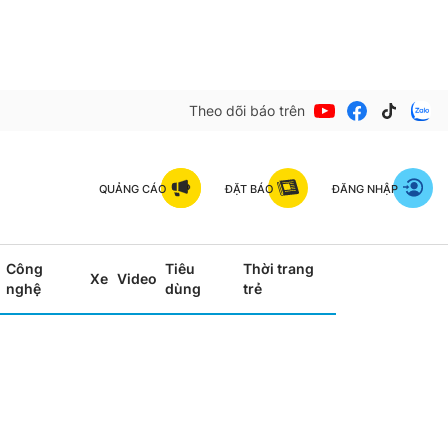
Theo dõi báo trên
QUẢNG CÁO
ĐẶT BÁO
ĐĂNG NHẬP
Công
Tiêu
Thời trang
Xe
Video
nghệ
dùng
trẻ