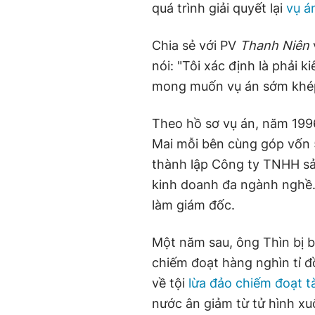
quá trình giải quyết lại
vụ á
Chia sẻ với PV
Thanh Niên
nói: "Tôi xác định là phải 
mong muốn vụ án sớm khép 
Theo hồ sơ vụ án, năm 1996
Mai mỗi bên cùng góp vốn 5
thành lập Công ty TNHH sả
kinh doanh đa ngành nghề.
làm giám đốc.
Một năm sau, ông Thìn bị b
chiếm đoạt hàng nghìn tỉ đ
về tội
lừa đảo chiếm đoạt t
nước ân giảm từ tử hình x