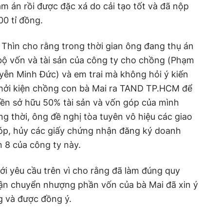
ảm án rồi được đặc xá do cải tạo tốt và đã nộp
00 tỉ đồng.
i Thìn cho rằng trong thời gian ông đang thụ án
bộ vốn và tài sản của công ty cho chồng (Phạm
ễn Minh Đức) và em trai mà không hỏi ý kiến
 khởi kiện chồng con bà Mai ra TAND TP.HCM để
yền sở hữu 50% tài sản và vốn góp của mình
g thời, ông đề nghị tòa tuyên vô hiệu các giao
óp, hủy các giấy chứng nhận đăng ký doanh
n 8 của công ty này.
ới yêu cầu trên vì cho rằng đã làm đúng quy
hận chuyển nhượng phần vốn của bà Mai đã xin ý
g và được đồng ý.