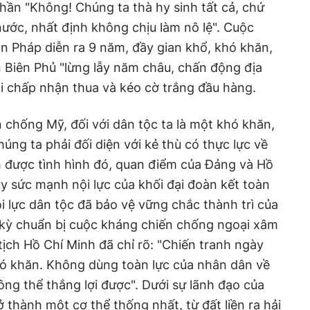
thần "Không! Chúng ta thà hy sinh tất cả, chứ
ước, nhất định không chịu làm nô lệ". Cuộc
n Pháp diễn ra 9 năm, đầy gian khổ, khó khăn,
 Biên Phủ "lừng lẫy năm châu, chấn động địa
i chấp nhận thua và kéo cờ trắng đầu hàng.
chống Mỹ, đối với dân tộc ta là một khó khăn,
húng ta phải đối diện với kẻ thù có thực lực về
h được tình hình đó, quan điểm của Đảng và Hồ
uy sức mạnh nội lực của khối đại đoàn kết toàn
i lực dân tộc đã bảo vệ vững chắc thành trì của
i kỳ chuẩn bị cuộc kháng chiến chống ngoại xâm
tịch Hồ Chí Minh đã chỉ rõ: "Chiến tranh ngày
hó khăn. Không dùng toàn lực của nhân dân về
ng thể thắng lợi được". Dưới sự lãnh đạo của
 thành một cơ thể thống nhất, từ đất liền ra hải