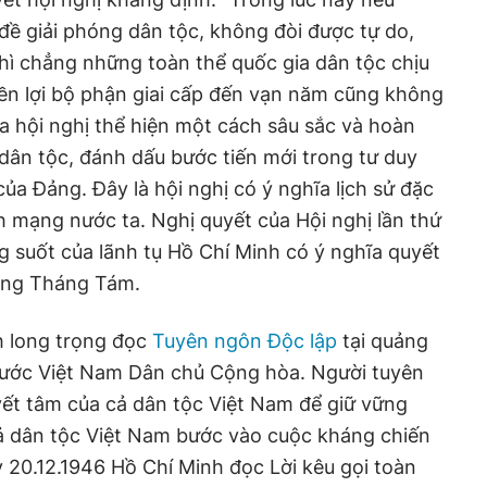
đề giải phóng dân tộc, không đòi được tự do,
thì chẳng những toàn thể quốc gia dân tộc chịu
ền lợi bộ phận giai cấp đến vạn năm cũng không
ủa hội nghị thể hiện một cách sâu sắc và hoàn
 dân tộc, đánh dấu bước tiến mới trong tư duy
ủa Đảng. Đây là hội nghị có ý nghĩa lịch sử đặc
ch mạng nước ta. Nghị quyết của Hội nghị lần thứ
 suốt của lãnh tụ Hồ Chí Minh có ý nghĩa quyết
ạng Tháng Tám.
h long trọng đọc
Tuyên ngôn Độc lập
tại quảng
 nước Việt Nam Dân chủ Cộng hòa. Người tuyên
yết tâm của cả dân tộc Việt Nam để giữ vững
cả dân tộc Việt Nam bước vào cuộc kháng chiến
20.12.1946 Hồ Chí Minh đọc Lời kêu gọi toàn