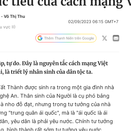
ục tiêu của cách mạng
-
Võ Thị Thu
02/09/2023 06:15 GMT+7
u vực II)
p, tự do. Đây là nguyên tắc cách mạng Việt
, là triết lý nhân sinh của dân tộc ta.
ất Thành được sinh ra trong một gia đình nhà
ghệ An. Thân sinh của Người là cụ phó bảng
hà nho đỗ đạt, nhưng trong tư tưởng của nhà
ng "trung quân ái quốc", mà là "ái quốc là ái
dân, yêu dân là phải yêu nước. Chính tư tưởng
g, hình thành rất sớm tư tưởng yêu nước,