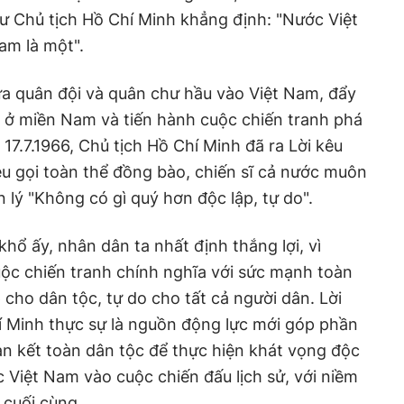
hư Chủ tịch Hồ Chí Minh khẳng định: "Nước Việt
am là một".
đưa quân đội và quân chư hầu vào Việt Nam, đẩy
 ở miền Nam và tiến hành cuộc chiến tranh phá
 17.7.1966, Chủ tịch Hồ Chí Minh đã ra Lời kêu
u gọi toàn thể đồng bào, chiến sĩ cả nước muôn
 lý "Không có gì quý hơn độc lập, tự do".
hổ ấy, nhân dân ta nhất định thắng lợi, vì
ộc chiến tranh chính nghĩa với sức mạnh toàn
 cho dân tộc, tự do cho tất cả người dân. Lời
í Minh thực sự là nguồn động lực mới góp phần
àn kết toàn dân tộc để thực hiện khát vọng độc
c Việt Nam vào cuộc chiến đấu lịch sử, với niềm
 cuối cùng.