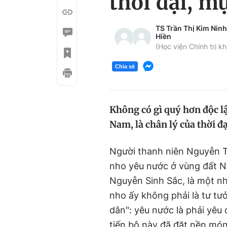
thời đại, m
TS Trần Thị Kim Ninh
Hiền
(Học viện Chính trị kh
Chia sẻ
Không có gì quý hơn độc lậ
Nam, là chân lý của thời đại
Người thanh niên Nguyễn T
nho yêu nước ở vùng đất N
Nguyễn Sinh Sắc, là một n
nho ấy không phải là tư tưở
dân": yêu nước là phải yêu 
tiến bộ này đã đặt nền món