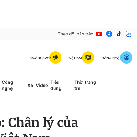
Theo dõi báo trên
QUẢNG CÁO
ĐẶT BÁO
ĐĂNG NHẬP
Công
Tiêu
Thời trang
Xe
Video
nghệ
dùng
trẻ
: Chân lý của