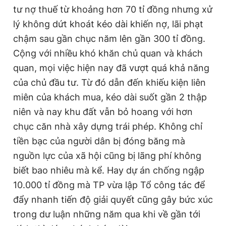
tư nợ thuế từ khoảng hơn 70 tỉ đồng nhưng xử
Giấy phép xuất bản số 110/GP - BTTTT cấp ngày 24.3.2020
© 2003-2026 Bản quyền thuộc về Báo Thanh Niên. Cấm sao
lý không dứt khoát kéo dài khiến nợ, lãi phạt
chép dưới mọi hình thức nếu không có sự chấp thuận bằng văn
bản. Phát triển bởi ePi Technologies, JSC.
chậm sau gần chục năm lên gần 300 tỉ đồng.
Cộng với nhiều khó khăn chủ quan và khách
quan, mọi việc hiện nay đã vượt quá khả năng
của chủ đầu tư. Từ đó dẫn đến khiếu kiện liên
miên của khách mua, kéo dài suốt gần 2 thập
niên và nay khu đất vẫn bỏ hoang với hơn
chục căn nhà xây dựng trái phép. Không chỉ
tiền bạc của người dân bị đóng băng mà
nguồn lực của xã hội cũng bị lãng phí không
biết bao nhiêu mà kể. Hay dự án chống ngập
10.000 tỉ đồng mà TP vừa lập Tổ công tác để
đẩy nhanh tiến độ giải quyết cũng gây bức xúc
trong dư luận những năm qua khi về gần tới