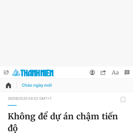
Chào ngày mới
QUẢNG CÁO
ĐẶT BÁO
26/08/2025 04:02 GMT+7
Thông tin tài khoản
Không để dự án chậm tiến
Đổi mật khẩu
Chuyên mục
độ
Tin đã lưu