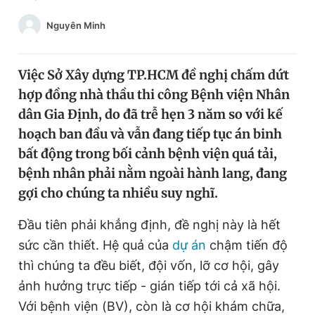
Chuyên mục khác
Nguyên Minh
Tin đã xem
Chào ngày mới
Tin 24h
Đăng xuất
Việc Sở Xây dựng TP.HCM đề nghị chấm dứt
Tin thị trường
Tin 360
hợp đồng nhà thầu thi công Bệnh viện Nhân
dân Gia Định, do đã trễ hẹn 3 năm so với kế
hoạch ban đầu và vẫn đang tiếp tục án binh
Video
Magazine
bất động trong bối cảnh bệnh viện quá tải,
bệnh nhân phải nằm ngoài hành lang, đang
Sản phẩm khác
gợi cho chúng ta nhiều suy nghĩ.
Tiện ích
Bạn cần biết
Đầu tiên phải khẳng định, đề nghị này là hết
sức cần thiết. Hệ quả của
dự án
chậm tiến độ
Thông tin tòa soạn
Liên hệ quảng cáo
thì chúng ta đều biết, đội vốn, lỡ cơ hội, gây
ảnh hưởng trực tiếp - gián tiếp tới cả xã hội.
Với bệnh viện (BV), còn là cơ hội khám chữa,