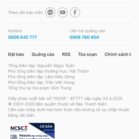
Theo dõi báo trên
Hotline
Liên hệ quảng cáo
0906 645 777
0908 780 404
Đặt báo
Quảng cáo
RSS
Tòa soạn
Chính sách bảo
Tổng biên tập: Nguyễn Ngọc Toàn
Phó tổng biên tập thường trực: Hải Thành
Phó tổng biên tập: Lâm Hiếu Dũng
Phó tổng biên tập: Trần Việt Hưng
Tổng thư ký tòa soạn: Đức Trung
Giấy phép xuất bản số 110/GP - BTTTT cấp ngày 24.3.2020
© 2003-2026 Bản quyền thuộc về Báo Thanh Niên.
Cấm sao chép dưới mọi hình thức nếu không có sự chấp thuận
bằng văn bản.