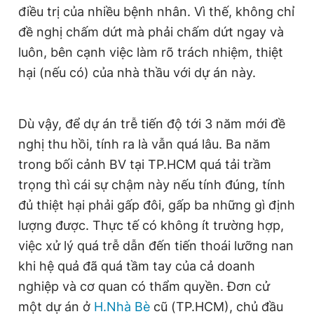
điều trị của nhiều bệnh nhân. Vì thế, không chỉ
đề nghị chấm dứt mà phải chấm dứt ngay và
Đọc Thanh Niên trên điện thoại
luôn, bên cạnh việc làm rõ trách nhiệm, thiệt
hại (nếu có) của nhà thầu với dự án này.
Dù vậy, để dự án trễ tiến độ tới 3 năm mới đề
Theo dõi báo trên
nghị thu hồi, tính ra là vẫn quá lâu. Ba năm
trong bối cảnh BV tại TP.HCM quá tải trầm
Hotline
Liên hệ quảng cáo
trọng thì cái sự chậm này nếu tính đúng, tính
0906 645 777
0908 780 404
đủ thiệt hại phải gấp đôi, gấp ba những gì định
lượng được. Thực tế có không ít trường hợp,
Đặt báo
Quảng cáo
RSS
Tòa soạn
Chính sách bảo
việc xử lý quá trễ dẫn đến tiến thoái lưỡng nan
Tổng biên tập: Nguyễn Ngọc Toàn
khi hệ quả đã quá tầm tay của cả doanh
Phó tổng biên tập thường trực: Hải Thành
Phó tổng biên tập: Lâm Hiếu Dũng
nghiệp và cơ quan có thẩm quyền. Đơn cử
Phó tổng biên tập: Trần Việt Hưng
Tổng thư ký tòa soạn: Đức Trung
một dự án ở
H.Nhà Bè
cũ (TP.HCM), chủ đầu