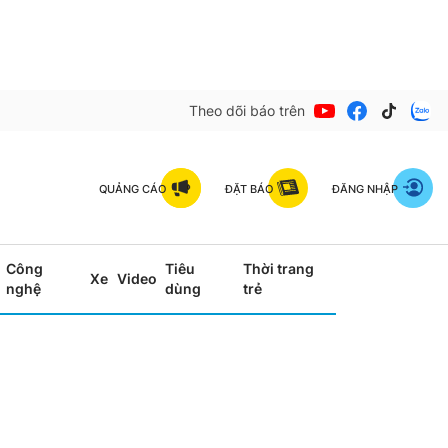
Theo dõi báo trên
QUẢNG CÁO
ĐẶT BÁO
ĐĂNG NHẬP
Công
Tiêu
Thời trang
Xe
Video
nghệ
dùng
trẻ