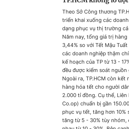
TP.HCM không lo đột 
Theo Sở Công thương TP.HC
triển khai xuống các doanh
dạng phục vụ thị trường cả
Năm nay, tổng giá trị hàng 
3,44% so với Tết Mậu Tuất 
các doanh nghiệp thậm chí
kế hoạch của TP từ 13 - 17
đều được kiểm soát nguồn 
Ngoài ra, TP.HCM còn kết n
hàng hóa tết cho người dân
2.000 tỉ đồng. Cụ thể, Liê
Co.op) chuẩn bị gần 150.00
phục vụ tết, tăng hơn 10% 
tăng từ 5 - 30% tùy nhóm, 
nhau từ 10 - 30%. Bên cạnh