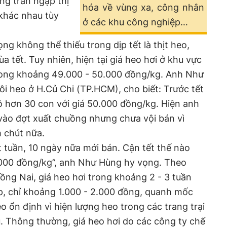
ũng tràn ngập thị
hóa về vùng xa, công nhân
 khác nhau tùy
ở các khu công nghiệp…
ng không thể thiếu trong dịp tết là thịt heo,
 tết. Tuy nhiên, hiện tại giá heo hơi ở khu vực
ong khoảng 49.000 - 50.000 đồng/kg. Anh Như
ôi heo ở H.Củ Chi (TP.HCM), cho biết: Trước tết
ô hơn 30 con với giá 50.000 đồng/kg. Hiện anh
vào đợt xuất chuồng nhưng chưa vội bán vì
m chút nữa.
t tuần, 10 ngày nữa mới bán. Cận tết thế nào
.000 đồng/kg”, anh Như Hùng hy vọng. Theo
ồng Nai, giá heo hơi trong khoảng 2 - 3 tuần
p, chỉ khoảng 1.000 - 2.000 đồng, quanh mốc
o ổn định vì hiện lượng heo trong các trang trại
. Thông thường, giá heo hơi do các công ty chế