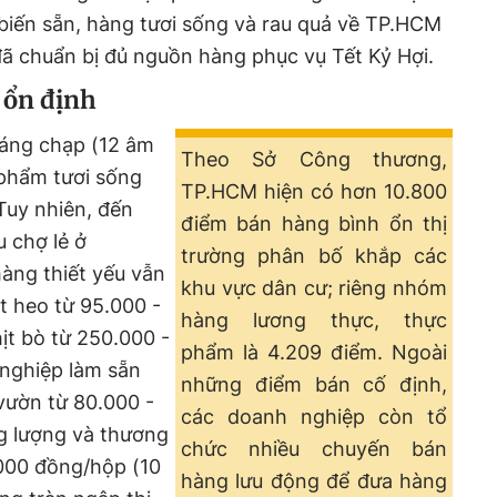
biến sẵn, hàng tươi sống và rau quả về TP.HCM
ã chuẩn bị đủ nguồn hàng phục vụ Tết Kỷ Hợi.
 ổn định
áng chạp (12 âm
Theo Sở Công thương,
 phẩm tươi sống
TP.HCM hiện có hơn 10.800
 Tuy nhiên, đến
điểm bán hàng bình ổn thị
u chợ lẻ ở
trường phân bố khắp các
àng thiết yếu vẫn
khu vực dân cư; riêng nhóm
ịt heo từ 95.000 -
hàng lương thực, thực
hịt bò từ 250.000 -
phẩm là 4.209 điểm. Ngoài
nghiệp làm sẵn
những điểm bán cố định,
vườn từ 80.000 -
các doanh nghiệp còn tổ
g lượng và thương
chức nhiều chuyến bán
.000 đồng/hộp (10
hàng lưu động để đưa hàng