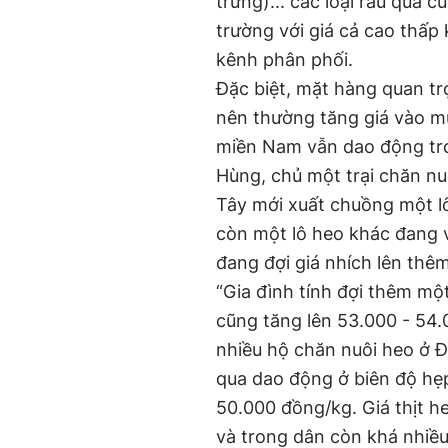
trứng)... các loại rau quả c
trường với giá cả cao thấp
kênh phân phối.
Đặc biệt, mặt hàng quan trọ
nên thường tăng giá vào mùa
miền Nam vẫn dao động tr
Hùng, chủ một trại chăn nu
Tây mới xuất chuồng một l
còn một lô heo khác đang 
đang đợi giá nhích lên thê
“Gia đình tính đợi thêm mộ
cũng tăng lên 53.000 - 54
nhiều hộ chăn nuôi heo ở Đ
qua dao động ở biên độ hẹ
50.000 đồng/kg. Giá thịt he
và trong dân còn khá nhiều