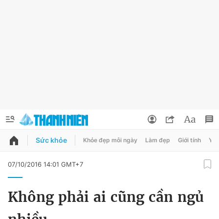
Sức khỏe
Khỏe đẹp mỗi ngày
Làm đẹp
Giới tính
Y t
QUẢNG CÁO
ĐẶT BÁO
07/10/2016 14:01 GMT+7
Thông tin tài khoản
Không phải ai cũng cần ngủ
Đổi mật khẩu
Chuyên mục
Tin đã lưu