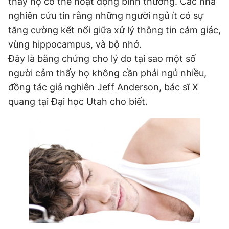
thấy họ có thể hoạt động bình thường. Các nhà
nghiên cứu tin rằng những người ngủ ít có sự
tăng cường kết nối giữa xử lý thông tin cảm giác,
Đọc Thanh Niên trên điện thoại
vùng hippocampus, và bộ nhớ.
Đây là bằng chứng cho lý do tại sao một số
người cảm thấy họ không cần phải ngủ nhiều,
đồng tác giả nghiên Jeff Anderson, bác sĩ X
Theo dõi báo trên
quang tại Đại học Utah cho biết.
Hotline
Liên hệ quảng cáo
0906 645 777
0908 780 404
Đặt báo
Quảng cáo
RSS
Tòa soạn
Chính sách bảo
Tổng biên tập: Nguyễn Ngọc Toàn
Phó tổng biên tập thường trực: Hải Thành
Phó tổng biên tập: Lâm Hiếu Dũng
Phó tổng biên tập: Trần Việt Hưng
Tổng thư ký tòa soạn: Đức Trung