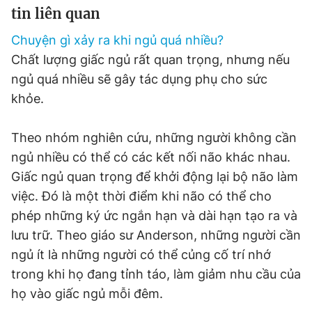
tin liên quan
Giấy phép xuất bản số 110/GP - BTTTT cấp ngày 24.3.2020
© 2003-2026 Bản quyền thuộc về Báo Thanh Niên. Cấm sao
Chuyện gì xảy ra khi ngủ quá nhiều?
chép dưới mọi hình thức nếu không có sự chấp thuận bằng văn
bản. Phát triển bởi ePi Technologies, JSC.
Chất lượng giấc ngủ rất quan trọng, nhưng nếu
ngủ quá nhiều sẽ gây tác dụng phụ cho sức
khỏe.
Theo nhóm nghiên cứu, những người không cần
ngủ nhiều có thể có các kết nối não khác nhau.
Giấc ngủ quan trọng để khởi động lại bộ não làm
việc. Đó là một thời điểm khi não có thể cho
phép những ký ức ngắn hạn và dài hạn tạo ra và
lưu trữ. Theo giáo sư Anderson, những người cần
ngủ ít là những người có thể củng cố trí nhớ
trong khi họ đang tỉnh táo, làm giảm nhu cầu của
họ vào giấc ngủ mỗi đêm.