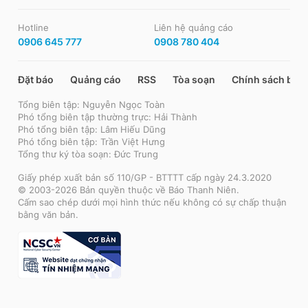
Hotline
Liên hệ quảng cáo
0906 645 777
0908 780 404
Đặt báo
Quảng cáo
RSS
Tòa soạn
Chính sách bảo
Tổng biên tập: Nguyễn Ngọc Toàn
Phó tổng biên tập thường trực: Hải Thành
Phó tổng biên tập: Lâm Hiếu Dũng
Phó tổng biên tập: Trần Việt Hưng
Tổng thư ký tòa soạn: Đức Trung
Giấy phép xuất bản số 110/GP - BTTTT cấp ngày 24.3.2020
© 2003-2026 Bản quyền thuộc về Báo Thanh Niên.
Cấm sao chép dưới mọi hình thức nếu không có sự chấp thuận
bằng văn bản.