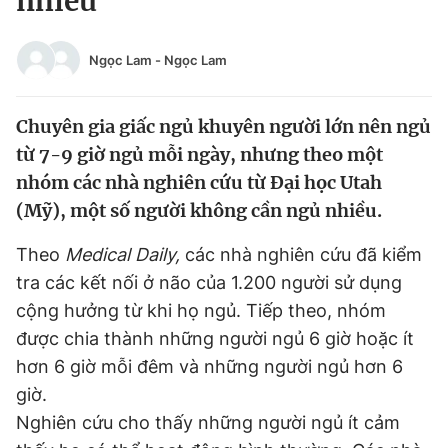
nhiều
Chuyên mục khác
Tin đã xem
Ngọc Lam
-
Ngọc Lam
Chào ngày mới
Tin 24h
Đăng xuất
Chuyên gia giấc ngủ khuyên người lớn nên ngủ
Tin thị trường
Tin 360
từ 7-9 giờ ngủ mỗi ngày, nhưng theo một
nhóm các nhà nghiên cứu từ Đại học Utah
Video
Magazine
(Mỹ), một số người không cần ngủ nhiều.
Theo
Medical Daily,
các nhà nghiên cứu đã kiểm
Sản phẩm khác
tra các kết nối ở não của 1.200 người sử dụng
Tiện ích
Bạn cần biết
cộng hưởng từ khi họ ngủ. Tiếp theo, nhóm
được chia thành những người ngủ 6 giờ hoặc ít
Thông tin tòa soạn
hơn 6 giờ mỗi đêm và những người ngủ hơn 6
Liên hệ quảng cáo
giờ.
Nghiên cứu cho thấy những người ngủ ít cảm