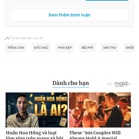
Xem thêm bình luận
Khám phá thêm chủ đề
TRẦM CẢM
GIẤC NGỦ
PHÁI ĐẸP
BÉO PHÌ
UNG THƯ
KHỎE ĐẸ