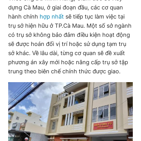
dựng Cà Mau, ở giai đoạn đầu, các cơ quan
hành chính
hợp nhất
sẽ tiếp tục làm việc tại
Đọc Thanh Niên trên điện thoại
trụ sở hiện hữu ở TP.Cà Mau. Một số sở ngành
có trụ sở không bảo đảm điều kiện hoạt động
sẽ được hoán đổi vị trí hoặc sử dụng tạm trụ
sở khác. Về lâu dài, từng cơ quan sẽ đề xuất
Theo dõi báo trên
phương án xây mới hoặc nâng cấp trụ sở tập
trung theo biên chế chính thức được giao.
Hotline
Liên hệ quảng cáo
0906 645 777
0908 780 404
Đặt báo
Quảng cáo
RSS
Tòa soạn
Chính sách bảo
Tổng biên tập: Nguyễn Ngọc Toàn
Phó tổng biên tập thường trực: Hải Thành
Phó tổng biên tập: Lâm Hiếu Dũng
Phó tổng biên tập: Trần Việt Hưng
Tổng thư ký tòa soạn: Đức Trung