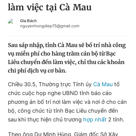
làm việc tại Cà Mau
Chuyên mục khác
Tin đã xem
Chào ngày mới
Tin 24h
Gia Bách
nguyenhongdiep75@gmail.com
Đăng xuất
Tin thị trường
Tin 360
Sau sáp nhập, tỉnh Cà Mau sẽ bố trí nhà công
vụ miễn phí cho hàng trăm cán bộ từ Bạc
Video
Magazine
Liêu chuyển đến làm việc, chỉ thu các khoản
chi phí dịch vụ cơ bản.
Sản phẩm khác
Chiều 30.5, Thường trực Tỉnh ủy
Cà Mau
tổ
Tiện ích
Bạn cần biết
chức cuộc họp nghe UBND tỉnh báo cáo
phương án bố trí nơi làm việc và nơi ở cho cán
bộ, công chức từ tỉnh Bạc Liêu chuyển đến
Thông tin tòa soạn
Liên hệ quảng cáo
sau khi thực hiện chủ trương
hợp nhất
2 tỉnh.
Theo ông Dư Minh Hùng, Giám đốc Sở Xây