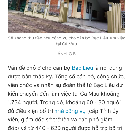
Giấy phép xuất bản số 110/GP - BTTTT cấp ngày 24.3.2020
© 2003-2026 Bản quyền thuộc về Báo Thanh Niên. Cấm sao
chép dưới mọi hình thức nếu không có sự chấp thuận bằng văn
bản. Phát triển bởi ePi Technologies, JSC.
Sẽ không thu tiền nhà công vụ cho cán bộ Bạc Liêu làm việc
tại Cà Mau
ẢNH: G.B
Vấn đề chỗ ở cho cán bộ
Bạc Liêu
là nội dung
được bàn thảo kỹ. Tổng số cán bộ, công chức,
viên chức và nhân sự đoàn thể từ Bạc Liêu dự
kiến chuyển đến làm việc tại Cà Mau khoảng
1.734 người. Trong đó, khoảng 60 - 80 người
đủ điều kiện bố trí
nhà công vụ
(cấp Tỉnh ủy
viên, giám đốc sở trở lên và cấp phó giám
đốc) và từ 440 - 620 người được hỗ trợ bố trí