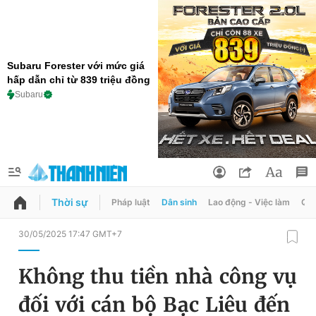
Subaru Forester với mức giá
hấp dẫn chỉ từ 839 triệu đồng
Subaru
Thời sự
Pháp luật
Dân sinh
Lao động - Việc làm
Quy
QUẢNG CÁO
ĐẶT BÁO
30/05/2025 17:47 GMT+7
Thông tin tài khoản
Không thu tiền nhà công vụ
Đổi mật khẩu
Chuyên mục
đối với cán bộ Bạc Liêu đến
Tin đã lưu