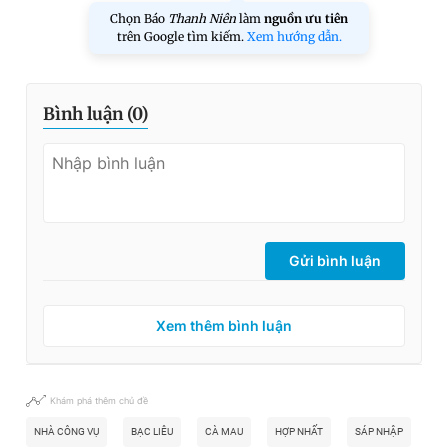
Chọn Báo
Thanh Niên
làm
nguồn ưu tiên
trên Google tìm kiếm.
Xem hướng dẫn.
Bình luận (
0
)
Gửi bình luận
Xem thêm bình luận
Khám phá thêm chủ đề
NHÀ CÔNG VỤ
BẠC LIÊU
CÀ MAU
HỢP NHẤT
SÁP NHẬP
CÁ