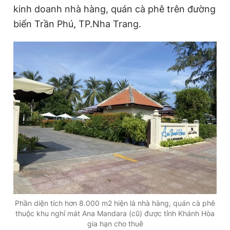
kinh doanh nhà hàng, quán cà phê trên đường
biển Trần Phú, TP.Nha Trang.
Đọc Thanh Niên trên điện thoại
Theo dõi báo trên
Hotline
Liên hệ quảng cáo
0906 645 777
0908 780 404
Đặt báo
Quảng cáo
RSS
Tòa soạn
Chính sách bảo
Tổng biên tập: Nguyễn Ngọc Toàn
Phó tổng biên tập thường trực: Hải Thành
Phần diện tích hơn 8.000 m2 hiện là nhà hàng, quán cà phê
Phó tổng biên tập: Lâm Hiếu Dũng
thuộc khu nghỉ mát Ana Mandara (cũ) được tỉnh Khánh Hòa
Phó tổng biên tập: Trần Việt Hưng
Tổng thư ký tòa soạn: Đức Trung
gia hạn cho thuê