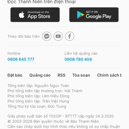
Đọc Thanh Niên trên điện thoại
Theo dõi báo trên
Hotline
Liên hệ quảng cáo
0906 645 777
0908 780 404
Đặt báo
Quảng cáo
RSS
Tòa soạn
Chính sách bảo
Tổng biên tập: Nguyễn Ngọc Toàn
Phó tổng biên tập thường trực: Hải Thành
Phó tổng biên tập: Lâm Hiếu Dũng
Phó tổng biên tập: Trần Việt Hưng
Tổng thư ký tòa soạn: Đức Trung
Giấy phép xuất bản số 110/GP - BTTTT cấp ngày 24.3.2020
© 2003-2026 Bản quyền thuộc về Báo Thanh Niên.
Cấm sao chép dưới mọi hình thức nếu không có sự chấp thuận