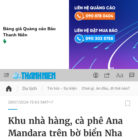
Bảng giá Quảng cáo Báo
Thanh Niên
Du lịch
Tin tức - Sự kiện
Chơi gì, ăn đâu, đi thế nào?
B
QUẢNG CÁO
ĐẶT BÁO
29/07/2024 15:43 GMT+7
Thông tin tài khoản
Khu nhà hàng, cà phê Ana
Đổi mật khẩu
Chuyên mục
Mandara trên bờ biển Nha
Tin đã lưu