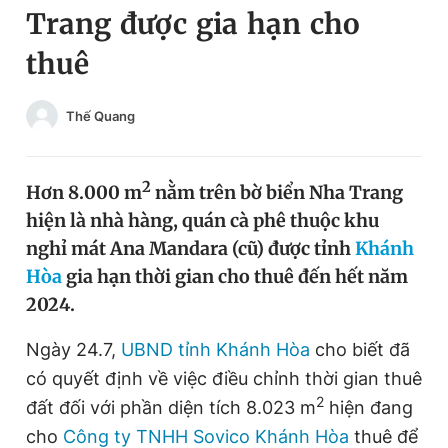
Trang được gia hạn cho
Chuyên mục khác
Tin đã xem
thuê
Chào ngày mới
Tin 24h
Đăng xuất
Thế Quang
Tin thị trường
Tin 360
2
Video
Magazine
Hơn 8.000 m
nằm trên bờ biển Nha Trang
hiện là nhà hàng, quán cà phê thuộc khu
nghỉ mát Ana Mandara (cũ) được tỉnh
Khánh
Sản phẩm khác
Hòa
gia hạn thời gian cho thuê đến hết năm
2024.
Tiện ích
Bạn cần biết
Ngày 24.7,
UBND tỉnh Khánh Hòa
cho biết đã
Thông tin tòa soạn
Liên hệ quảng cáo
có quyết định về việc điều chỉnh thời gian thuê
2
đất đối với phần diện tích 8.023 m
hiện đang
cho
Công ty TNHH Sovico Khánh Hòa
thuê để