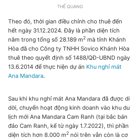
Giấy phép xuất bản số 110/GP - BTTTT cấp ngày 24.3.2020
THẾ QUANG
© 2003-2026 Bản quyền thuộc về Báo Thanh Niên. Cấm sao
chép dưới mọi hình thức nếu không có sự chấp thuận bằng văn
Theo đó, thời gian điều chỉnh cho thuê đến
bản. Phát triển bởi ePi Technologies, JSC.
hết ngày 31.12.2024. Đây là phần diện tích
2
nằm trong tổng số 28.189 m
mà tỉnh Khánh
Hòa đã cho Công ty TNHH Sovico Khánh Hòa
thuê theo quyết định số 1488/QĐ-UBND ngày
13.6.2014 để thực hiện dự án
Khu nghỉ mát
Ana Mandara
.
Sau khi khu nghỉ mát Ana Mandara đã được di
dời, chuyển hoạt động kinh doanh vào khu du
lịch mới Ana Mandara Cam Ranh (tại bắc bán
đảo Cam Ranh, kể từ ngày 1.7.2022), thì phần
2
diện tích hơn 8.000 m
nói trên vẫn còn là cơ