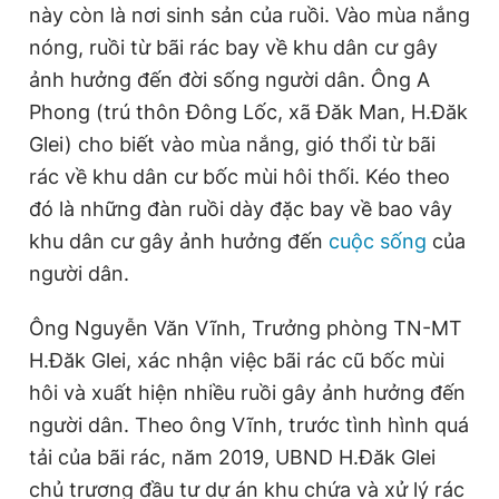
này còn là nơi sinh sản của ruồi. Vào mùa nắng
Giấy phép xuất bản số 110/GP - BTTTT cấp ngày 24.3.2020
© 2003-2026 Bản quyền thuộc về Báo Thanh Niên. Cấm sao
nóng, ruồi từ bãi rác bay về khu dân cư gây
chép dưới mọi hình thức nếu không có sự chấp thuận bằng văn
ảnh hưởng đến đời sống người dân. Ông A
bản. Phát triển bởi ePi Technologies, JSC.
Phong (trú thôn Đông Lốc, xã Đăk Man, H.Đăk
Glei) cho biết vào mùa nắng, gió thổi từ bãi
rác về khu dân cư bốc mùi hôi thối. Kéo theo
đó là những đàn ruồi dày đặc bay về bao vây
khu dân cư gây ảnh hưởng đến
cuộc sống
của
người dân.
Ông Nguyễn Văn Vĩnh, Trưởng phòng TN-MT
H.Đăk Glei, xác nhận việc bãi rác cũ bốc mùi
hôi và xuất hiện nhiều ruồi gây ảnh hưởng đến
người dân. Theo ông Vĩnh, trước tình hình quá
tải của bãi rác, năm 2019, UBND H.Đăk Glei
chủ trương đầu tư dự án khu chứa và xử lý rác