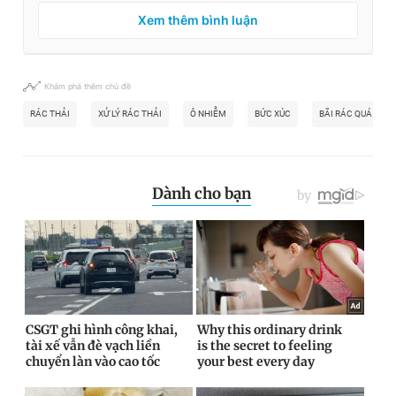
Xem thêm bình luận
Khám phá thêm chủ đề
RÁC THẢI
XỬ LÝ RÁC THẢI
Ô NHIỄM
BỨC XÚC
BÃI RÁC QUÁ TẢI