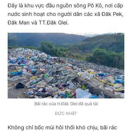
Đây là khu vực đầu nguồn sông Pô Kô, nơi cấp
nước sinh hoạt cho người dân các xã Đăk Pek,
Đọc Thanh Niên trên điện thoại
Đăk Man và TT.Đăk Glei.
Theo dõi báo trên
Hotline
Liên hệ quảng cáo
0906 645 777
0908 780 404
Đặt báo
Quảng cáo
RSS
Tòa soạn
Chính sách bảo
Bãi rác của H.Đăk Glei đã quá tải
Tổng biên tập: Nguyễn Ngọc Toàn
Phó tổng biên tập thường trực: Hải Thành
ĐỨC NHẬT
Phó tổng biên tập: Lâm Hiếu Dũng
Phó tổng biên tập: Trần Việt Hưng
Không chỉ bốc mùi hôi thối khó chịu, bãi rác
Tổng thư ký tòa soạn: Đức Trung