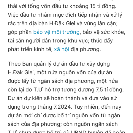
thải với tổng vốn đầu tư khoảng 15 tỉ đồng.
Việc đầu tư nhằm mục đích tiếp nhận và xử lý
rác trên địa bàn H.Đăk Glei và vùng lân cận;
góp phần
bảo vệ môi trường
, bảo vệ sức khỏe,
tài sản người dân trong khu vực; thúc đẩy
phát triển kinh tế,
xã hội
địa phương.
Theo Ban quản lý dự án đầu tư xây dựng
H.Đăk Glei, một nửa nguồn vốn của dự án
được lấy từ ngân sách địa phương, một nửa
còn lại do T.Ư hỗ trợ tương đương 7,5 tỉ đồng.
Dự án dự kiến sẽ hoàn thành và đưa vào sử
dụng trong tháng 7.2024. Tuy nhiên, đến nay
dự án mới chỉ được bố trí nguồn vốn từ ngân
sách của địa phương; còn nguồn ngân sách
T.Ư chưa được bố trí; dù UBND huyện đã hoàn