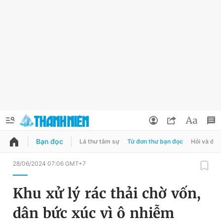
Bạn đọc
Lá thư tâm sự
Từ đơn thư bạn đọc
Hỏi và đá
QUẢNG CÁO
ĐẶT BÁO
28/06/2024 07:06 GMT+7
Thông tin tài khoản
Khu xử lý rác thải chờ vốn,
Đổi mật khẩu
Chuyên mục
dân bức xúc vì ô nhiễm
Tin đã lưu