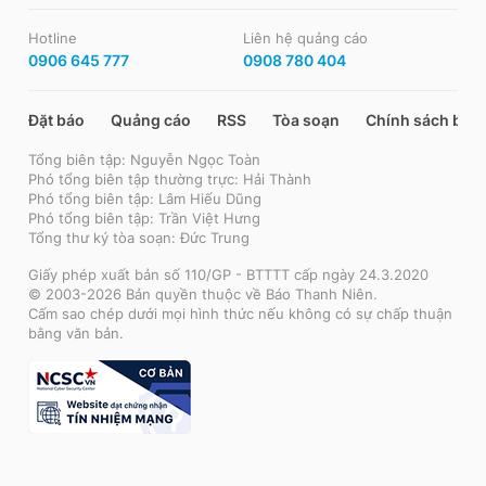
Hotline
Liên hệ quảng cáo
0906 645 777
0908 780 404
Đặt báo
Quảng cáo
RSS
Tòa soạn
Chính sách bảo
Tổng biên tập: Nguyễn Ngọc Toàn
Phó tổng biên tập thường trực: Hải Thành
Phó tổng biên tập: Lâm Hiếu Dũng
Phó tổng biên tập: Trần Việt Hưng
Tổng thư ký tòa soạn: Đức Trung
Giấy phép xuất bản số 110/GP - BTTTT cấp ngày 24.3.2020
© 2003-2026 Bản quyền thuộc về Báo Thanh Niên.
Cấm sao chép dưới mọi hình thức nếu không có sự chấp thuận
bằng văn bản.