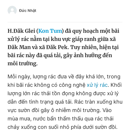
Chuyên mục khác
Đức Nhật
Tin đã xem
Chào ngày mới
Tin 24h
Đăng xuất
H.Đăk Glei (
Kon Tum
) đã quy hoạch một bãi
Tin thị trường
Tin 360
xử lý rác nằm tại khu vực giáp ranh giữa xã
Đăk Man và xã Đăk Pek. Tuy nhiên, hiện tại
bãi rác này đã quá tải, gây ảnh hưởng đến
Video
Magazine
môi trường.
Mỗi ngày, lượng rác đưa về đây khá lớn, trong
Sản phẩm khác
khi bãi rác không có công nghệ
xử lý rác
. Khối
Tiện ích
Bạn cần biết
lượng lớn rác thải tồn đọng không được xử lý
dẫn đến tình trạng quá tải. Rác tràn xuống khu
Thông tin tòa soạn
Liên hệ quảng cáo
vực sườn đồi gây ô nhiễm môi trường. Vào
mùa mưa, nước bẩn thẩm thấu qua rác thải
chảy xuống con suối nhỏ phía dưới sườn đồi.