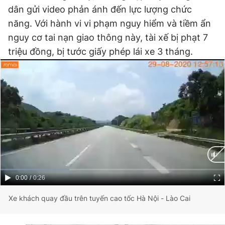
dân gửi video phản ánh đến lực lượng chức
Đọc Thanh Niên trên điện thoại
năng. Với hành vi vi phạm nguy hiểm và tiềm ẩn
nguy cơ tai nạn giao thông này, tài xế bị phạt 7
triệu đồng, bị tước giấy phép lái xe 3 tháng.
Theo dõi báo trên
Hotline
Liên hệ quảng cáo
0906 645 777
0908 780 404
Đặt báo
Quảng cáo
RSS
Tòa soạn
Chính sách bảo
Tổng biên tập: Nguyễn Ngọc Toàn
Phó tổng biên tập thường trực: Hải Thành
Current
0:00
/
Duration
0:26
Phó tổng biên tập: Lâm Hiếu Dũng
Time
Phó tổng biên tập: Trần Việt Hưng
Xe khách quay đầu trên tuyến cao tốc Hà Nội - Lào Cai
Tổng thư ký tòa soạn: Đức Trung
Giấy phép xuất bản số 110/GP - BTTTT cấp ngày 24.3.2020