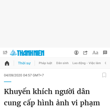
Thời sự
Pháp luật
Dân sinh
Lao động - Việc làm
Quy
QUẢNG CÁO
ĐẶT BÁO
04/09/2020 04:57 GMT+7
Thông tin tài khoản
Khuyến khích người dân
Đổi mật khẩu
Chuyên mục
cung cấp hình ảnh vi phạm
Tin đã lưu
Chuyên mục khác