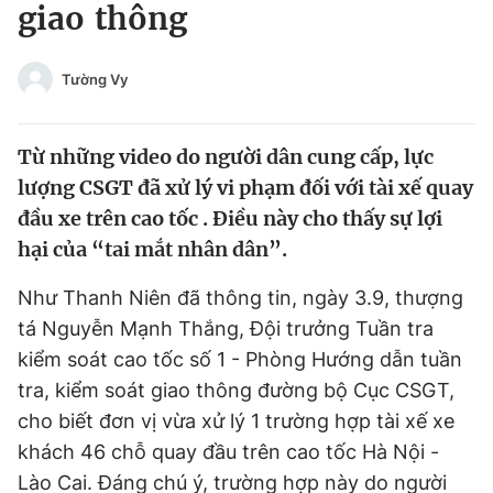
giao thông
Tin đã xem
Chào ngày mới
Tin 24h
Đăng xuất
Tường Vy
Tin thị trường
Tin 360
Từ những video do người dân cung cấp, lực
Video
Magazine
lượng CSGT đã xử lý vi phạm đối với tài xế quay
đầu xe trên cao tốc . Điều này cho thấy sự lợi
hại của “tai mắt nhân dân”.
Sản phẩm khác
Như Thanh Niên đã thông tin, ngày 3.9, thượng
Tiện ích
Bạn cần biết
tá Nguyễn Mạnh Thắng, Đội trưởng Tuần tra
kiểm soát cao tốc số 1 - Phòng Hướng dẫn tuần
Thông tin tòa soạn
Liên hệ quảng cáo
tra, kiểm soát giao thông đường bộ Cục CSGT,
cho biết đơn vị vừa xử lý 1 trường hợp tài xế xe
khách 46 chỗ quay đầu trên cao tốc Hà Nội -
Lào Cai. Đáng chú ý, trường hợp này do người