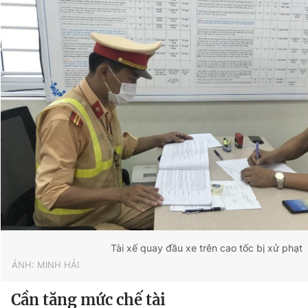
© 2003-2026 Bản quyền thuộc về Báo Thanh Niên. Cấm sao
chép dưới mọi hình thức nếu không có sự chấp thuận bằng văn
bản. Phát triển bởi ePi Technologies, JSC.
Tài xế quay đầu xe trên cao tốc bị xử phạt
ẢNH: MINH HẢI
Cần tăng mức chế tài