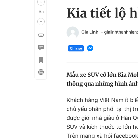
Kia tiết lộ
Gia Linh
- gialinhthanhnie
Chia sẻ
Mẫu xe SUV cỡ lớn Kia Moh
thông qua những hình ảnh
Khách hàng Việt Nam ít biế
chủ yếu phân phối tại thị t
được giới nhà giàu ở Hàn 
SUV và kích thước to lớn 
Trên mạng xã hội facebook, 