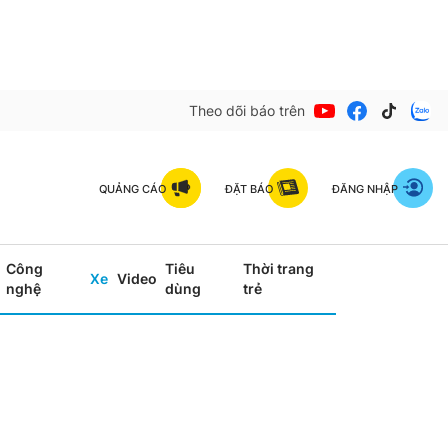
Theo dõi báo trên
QUẢNG CÁO
ĐẶT BÁO
ĐĂNG NHẬP
Công
Tiêu
Thời trang
Xe
Video
nghệ
dùng
trẻ